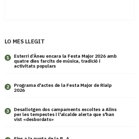
LO MÉS LLEGIT
Esterri d’Àneu encara la Festa Major 2026 amb
1
quatre dies farcits de música, tradició i
activitats populars
Programa d'actes de la Festa Major de Rialp
2
2026
​Desallotgen dos campaments escoltes a Alins
3
per les tempestes i l'alcalde alerta que s'han
vist «desbordats»
Fins a la punta de la P...A