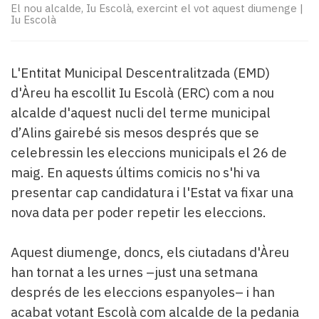
Subscriptors
El nou alcalde, Iu Escolà, exercint el vot aquest diumenge
|
La
Iu Escolà
newsletter
del
Pallars
L'Entitat Municipal Descentralitzada (EMD)
Contingut
d'Àreu ha escollit Iu Escolà (ERC) com a nou
patrocinat
alcalde d'aquest nucli del terme municipal
Lo
d’Alins gairebé sis mesos després que se
més
llegit...
celebressin les eleccions municipals el 26 de
Editorial
maig. En aquests últims comicis no s'hi va
presentar cap candidatura i l'Estat va fixar una
nova data per poder repetir les eleccions.
Aquest diumenge, doncs, els ciutadans d'Àreu
han tornat a les urnes –just una setmana
després de les eleccions espanyoles– i han
acabat votant Escolà com alcalde de la pedania