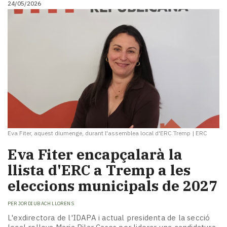
24/05/2026
i
turisme
Cultura
Esports
Mai
tant!
TV
i
mitjans
El
temps
Eva Fiter, aquest diumenge, durant l'assemblea local d'ERC Tremp
|
ERC
Reportatges
Entrevistes
Eva Fiter encapçalarà la
Enquestes
llista d'ERC a Tremp a les
A
eleccions municipals de 2027
escena!
Dis
PER
JORDI UBACH LLORENS
la
teva!
L'exdirectora de l'IDAPA i actual presidenta de la secció