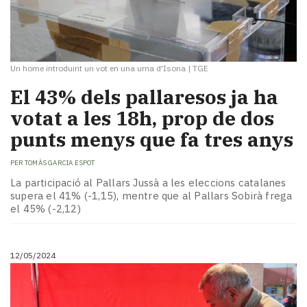
Un home introduint un vot en una urna d'Isona
|
TGE
El 43% dels pallaresos ja ha
votat a les 18h, prop de dos
punts menys que fa tres anys
PER
TOMÀS GARCIA ESPOT
La participació al Pallars Jussà a les eleccions catalanes
supera el 41% (-1,15), mentre que al Pallars Sobirà frega
el 45% (-2,12)
12/05/2024