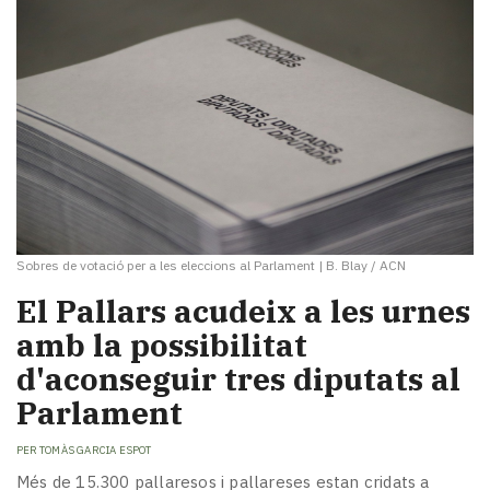
Sobres de votació per a les eleccions al Parlament
|
B. Blay / ACN
El Pallars acudeix a les urnes
amb la possibilitat
d'aconseguir tres diputats al
Parlament
PER
TOMÀS GARCIA ESPOT
Més de 15.300 pallaresos i pallareses estan cridats a