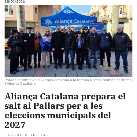
18/02/2026
Parada informativa d'Aliança Catalana a la rambla Doctor Pearson de Tremp
|
Aliança Catalana
Aliança Catalana prepara el
salt al Pallars per a les
eleccions municipals del
2027
PER
JORDI UBACH LLORENS