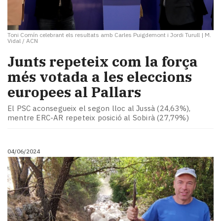
Toni Comín celebrant els resultats amb Carles Puigdemont i Jordi Turull
|
M.
Vidal / ACN
Junts repeteix com la força
més votada a les eleccions
europees al Pallars
El PSC aconsegueix el segon lloc al Jussà (24,63%),
mentre ERC-AR repeteix posició al Sobirà (27,79%)
04/06/2024