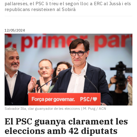
pallareses, el PSC li treu el segon lloc a ERC al Jussà i els
republicans resisteixen al Sobirà
12/05/2024
Salvador Illa, clar guanyador de les eleccions
|
M. Puig / ACN
El PSC guanya clarament les
eleccions amb 42 diputats