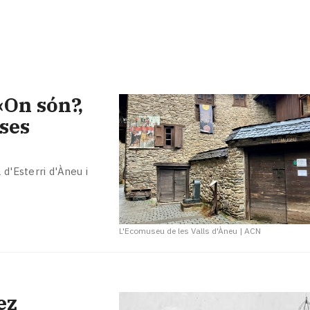
«On són?,
ses
 d'Esterri d'Àneu i
L'Ecomuseu de les Valls d'Àneu
|
ACN
ez