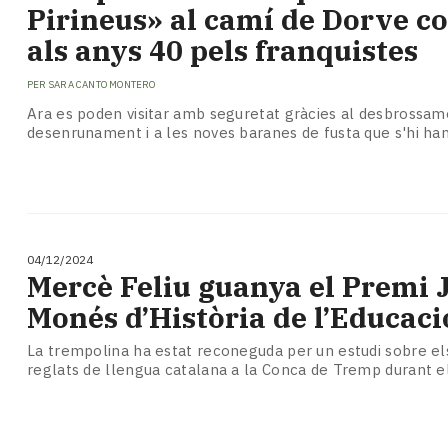
Pirineus» al camí de Dorve co
als anys 40 pels franquistes
PER
SARA CANTO MONTERO
Ara es poden visitar amb seguretat gràcies al desbrossam
desenrunament i a les noves baranes de fusta que s'hi han
04/12/2024
Mercè Feliu guanya el Premi 
Monés d’Història de l’Educaci
La trempolina ha estat reconeguda per un estudi sobre el
reglats de llengua catalana a la Conca de Tremp durant e