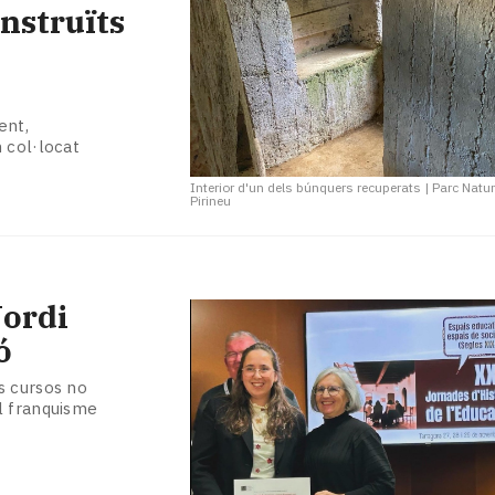
nstruïts
ent,
 col·locat
Interior d'un dels búnquers recuperats
|
Parc Natura
Pirineu
Jordi
ó
s cursos no
l franquisme