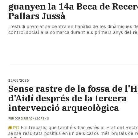
Subscriptors
guanyen la 14a Beca de Recer
La
Pallars Jussà
newsletter
del
L'estudi premiat se centra en l’anàlisi de les dinàmiques de
Pallars
control social a la comarca durant els primers anys del rè
Contingut
patrocinat
Lo
més
llegit...
Editorial
12/05/2026
Sense rastre de la fossa de l'
d'Aidí després de la tercera
intervenció arqueològica
PER
JORDI UBACH LLORENS
Els treballs, que també s'han estès al Prat del Rect
sense resultats positius en un dels casos més brutals de r