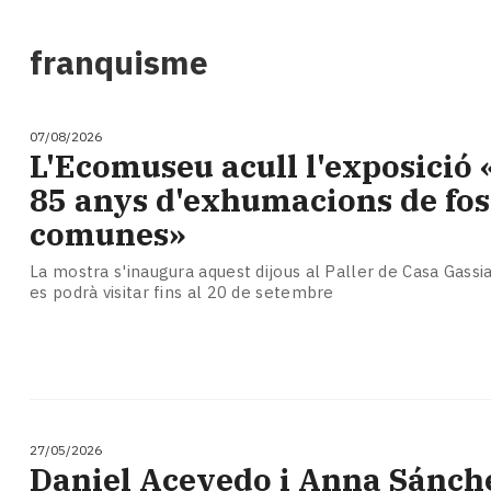
i
turisme
franquisme
Cultura
Esports
Mai
07/08/2026
tant!
L'Ecomuseu acull l'exposició 
TV
85 anys d'exhumacions de fos
i
mitjans
comunes»
El
temps
La mostra s'inaugura aquest dijous al Paller de Casa Gassia
es podrà visitar fins al 20 de setembre
Reportatges
Entrevistes
Enquestes
A
escena!
Dis
la
27/05/2026
teva!
Daniel Acevedo i Anna Sánch