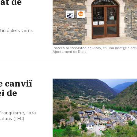
nat de
tició dels veïns
L'accés al consistori de Rialp, en una imatge d'arx
Ajuntament de Rialp
e canviï
i de
franquisme, i ara
talans (IEC)