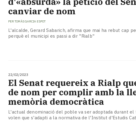
d'«absurda» la petició del Se
canviar de nom
PER
TOMÀS GARCIA ESPOT
L'alcalde, Gerard Sabarich, afirma que mai ha rebut cap pe
perquè el municipi es passi a dir "Rialb"
22/02/2023
El Senat requereix a Rialp qu
de nom per complir amb la lle
memòria democràtica
L'actual denominació del poble va ser adoptada durant el 
volen que s'adapti a la normativa de l'Institut d'Estudis Ca