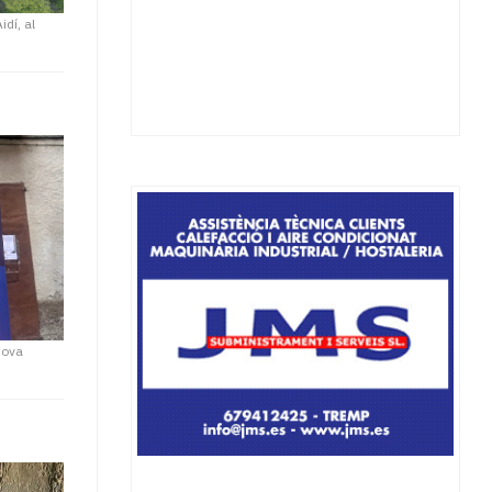
idí, al
nova