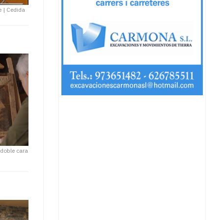
e
|
Cedida
 doble cara