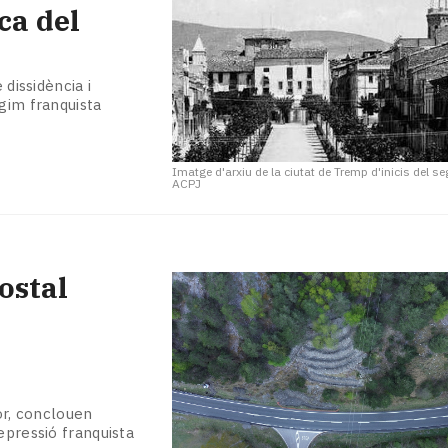
ca del
 dissidència i
gim franquista
Imatge d'arxiu de la ciutat de Tremp d'inicis del se
ACPJ
Hostal
or, conclouen
epressió franquista