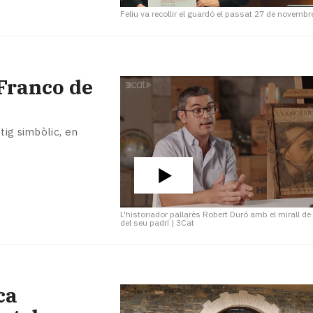
Feliu va recollir el guardó el passat 27 de novembr
 Franco de
tig simbòlic, en
L'historiador pallarès Robert Duró amb el mirall de
del seu padrí
|
3Cat
ca