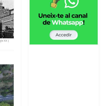
gle XX
|