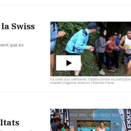
 la Swiss
ment que es
Fa unes dos setmanes l'atleta també va participar
marató Zegama-Aizkorri
|
Ramón Ferrer
ltats