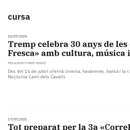
i
turisme
cursa
Cultura
Esports
Mai
15/07/2026
tant!
Tremp celebra 30 anys de les 
TV
Fresca» amb cultura, música i
i
mitjans
PER
ALBERT FARRÉ PERISÉ
El
temps
Des del 16 de juliol oferirà cinema, havaneres, dansa i la c
Nocturna Camí dels Cavalls
Reportatges
Entrevistes
Enquestes
A
escena!
Dis
la
17/07/2025
teva!
Tot preparat per la 3a «Corr