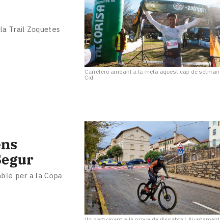
la Trail Zoquetes
Carretero arribant a la meta aquest cap de setma
Cid
ens
Segur
able per a la Copa
Un participant a la prova de dissabte
|
Ajuntament 