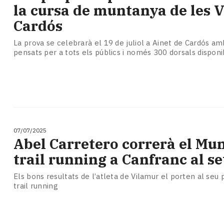
Subscriptors
la cursa de muntanya de les V
La
Cardós
newsletter
del
La prova se celebrarà el 19 de juliol a Ainet de Cardós a
Pallars
pensats per a tots els públics i només 300 dorsals disponi
Contingut
patrocinat
Lo
més
llegit...
Editorial
07/07/2025
Abel Carretero correrà el Mun
trail running a Canfranc al s
Els bons resultats de l’atleta de Vilamur el porten al seu
trail running