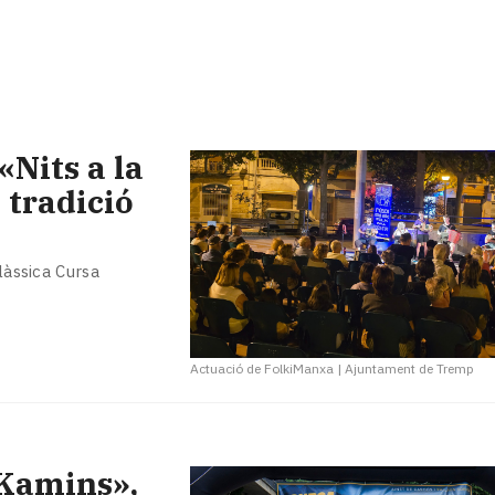
«Nits a la
 tradició
làssica Cursa
Actuació de FolkiManxa
|
Ajuntament de Tremp
eKamins»,