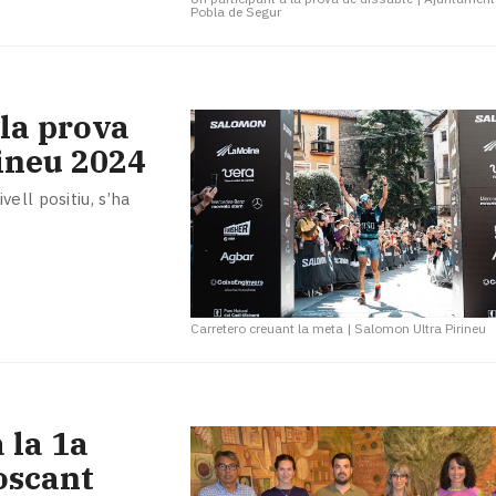
Pobla de Segur
 la prova
rineu 2024
ell positiu, s’ha
Carretero creuant la meta
|
Salomon Ultra Pirineu
 la 1a
foscant