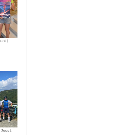
cant
|
s Jussà