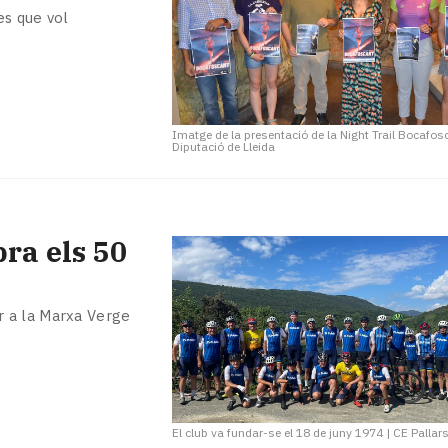
es que vol
Imatge de la presentació de la Night Trail Bocafos
Diputació de Lleida
bra els 50
r a la Marxa Verge
El club va fundar-se el 18 de juny 1974
|
CE Pallar