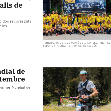
alls de
mb dos recorreguts
bles
Participants de la 2a edició de la CorreKamins
|
Ka
Esports i l’Ajuntament de Vall de Cardós
dial de
etembre
 primer Mundial de