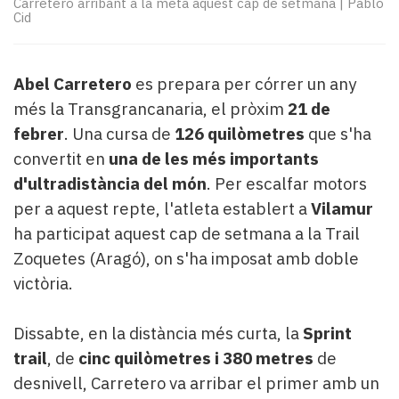
Carretero arribant a la meta aquest cap de setmana
|
Pablo
Subscriptors
Cid
La
newsletter
del
Abel Carretero
es prepara per córrer un any
Pallars
Contingut
més la Transgrancanaria, el pròxim
21 de
patrocinat
febrer
. Una cursa de
126 quilòmetres
que s'ha
Lo
convertit en
una de les més importants
més
d'ultradistància del món
. Per escalfar motors
llegit...
per a aquest repte, l'atleta establert a
Vilamur
Editorial
ha participat aquest cap de setmana a la Trail
Zoquetes (Aragó), on s'ha imposat amb doble
victòria.
Dissabte, en la distància més curta, la
Sprint
trail
, de
cinc quilòmetres i 380 metres
de
desnivell, Carretero va arribar el primer amb un