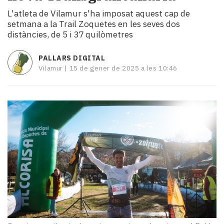
i
L'atleta de Vilamur s'ha imposat aquest cap de
turisme
setmana a la Trail Zoquetes en les seves dos
Cultura
distàncies, de 5 i 37 quilòmetres
Esports
Mai
PALLARS DIGITAL
tant!
Vilamur |
15 de gener de 2025 a les 10:46
TV
i
mitjans
El
temps
Reportatges
Entrevistes
Enquestes
A
escena!
Dis
la
teva!