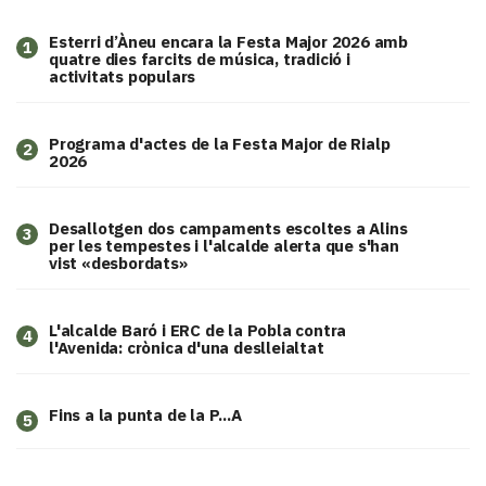
Esterri d’Àneu encara la Festa Major 2026 amb
1
quatre dies farcits de música, tradició i
activitats populars
Programa d'actes de la Festa Major de Rialp
2
2026
​Desallotgen dos campaments escoltes a Alins
3
per les tempestes i l'alcalde alerta que s'han
vist «desbordats»
L'alcalde Baró i ERC de la Pobla contra
4
l'Avenida: crònica d'una deslleialtat
Fins a la punta de la P...A
5