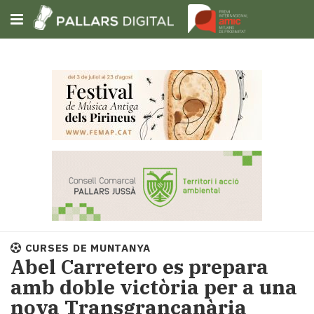
Subscriu-t'hi
Cerca
Portada
Opinió
Fem-
ho
fàcil
Successos
Societat
CURSES DE MUNTANYA
Política
Abel Carretero es prepara
i
amb doble victòria per a una
municipis
nova Transgrancanària
Economia