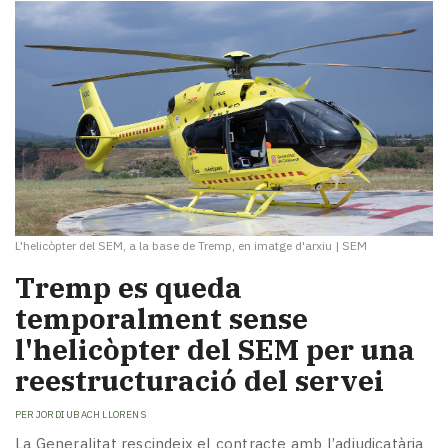
L'helicòpter del SEM, a la base de Tremp, en imatge d'arxiu
|
SEM
Tremp es queda
temporalment sense
l'helicòpter del SEM per una
reestructuració del servei
PER
JORDI UBACH LLORENS
La Generalitat rescindeix el contracte amb l’adjudicatària