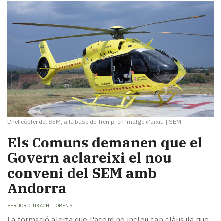
L'helicòpter del SEM, a la base de Tremp, en imatge d'arxiu
|
SEM
Els Comuns demanen que el
Govern aclareixi el nou
conveni del SEM amb
Andorra
PER
JORDI UBACH LLORENS
La formació alerta que l'acord no inclou cap clàusula que