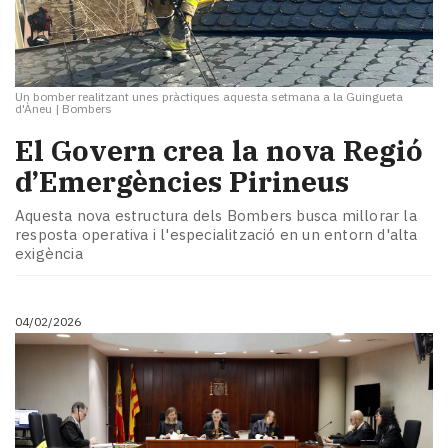
Un bomber realitzant unes pràctiques aquesta setmana a la Guingueta
d'Àneu
|
Bombers
​El Govern crea la nova Regió
d’Emergències Pirineus
Aquesta nova estructura dels Bombers busca millorar la
resposta operativa i l'especialització en un entorn d'alta
exigència
04/02/2026