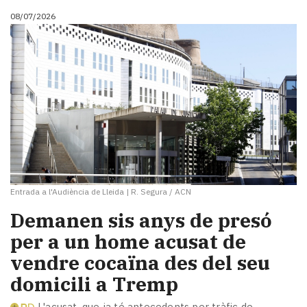
Subscriptors
08/07/2026
La
newsletter
del
Pallars
Contingut
patrocinat
Lo
més
llegit...
Editorial
Entrada a l'Audiència de Lleida
|
R. Segura / ACN
Demanen sis anys de presó
per a un home acusat de
vendre cocaïna des del seu
domicili a Tremp
L'acusat, que ja té antecedents per tràfic de