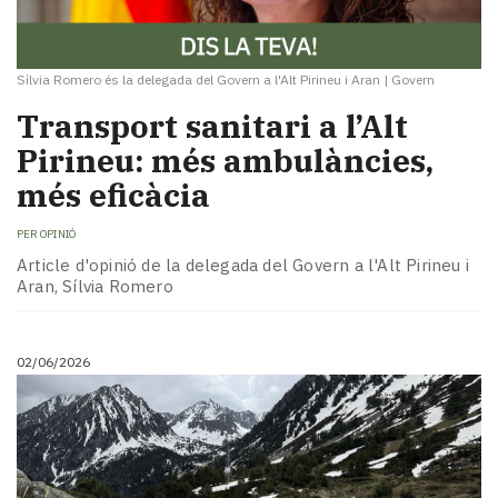
Sílvia Romero és la delegada del Govern a l'Alt Pirineu i Aran
|
Govern
Transport sanitari a l’Alt
Pirineu: més ambulàncies,
més eficàcia
PER
OPINIÓ
Article d'opinió de la delegada del Govern a l'Alt Pirineu i
Aran, Sílvia Romero
02/06/2026