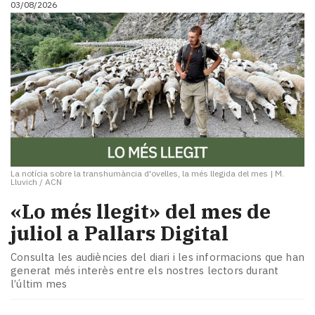
03/08/2026
i
turisme
Cultura
Esports
Mai
tant!
TV
i
mitjans
El
temps
La notícia sobre la transhumància d'ovelles, la més llegida del mes
|
M.
Lluvich / ACN
Reportatges
Entrevistes
«Lo més llegit» del mes de
Enquestes
juliol a Pallars Digital
A
escena!
Consulta les audiències del diari i les informacions que han
Dis
generat més interès entre els nostres lectors durant
l’últim mes
la
teva!