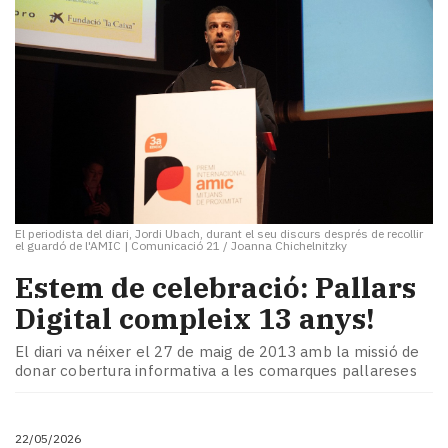
El periodista del diari, Jordi Ubach, durant el seu discurs després de recollir
el guardó de l'AMIC
|
Comunicació 21 / Joanna Chichelnitzky
Estem de celebració: Pallars
Digital compleix 13 anys!
El diari va néixer el 27 de maig de 2013 amb la missió de
donar cobertura informativa a les comarques pallareses
22/05/2026