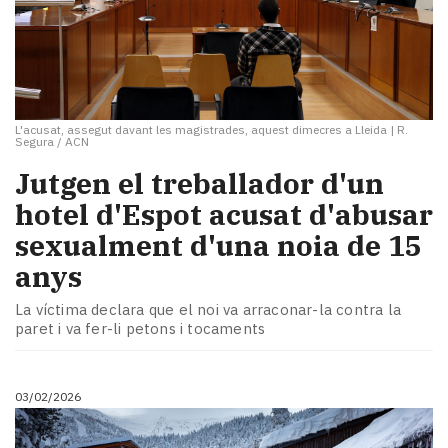
L'acusat, assegut davant les magistrades, aquest dimecres a Lleida
|
R.
Segura / ACN
Jutgen el treballador d'un
hotel d'Espot acusat d'abusar
sexualment d'una noia de 15
anys
La víctima declara que el noi va arraconar-la contra la
paret i va fer-li petons i tocaments
03/02/2026