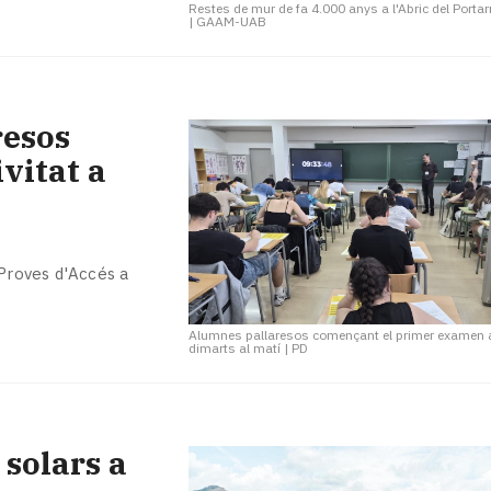
Restes de mur de fa 4.000 anys a l'Abric del Portar
|
GAAM-UAB
resos
ivitat a
 Proves d'Accés a
Alumnes pallaresos començant el primer examen 
dimarts al matí
|
PD
 solars a