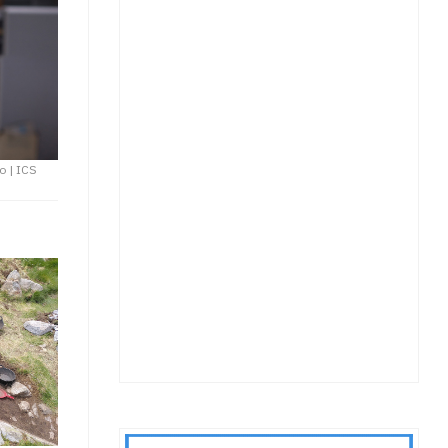
ro
|
ICS