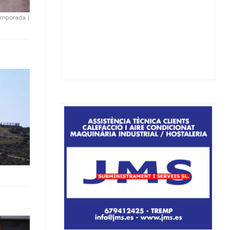
etemporada
|