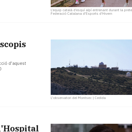
L’equip català d’esquí alpí entrenant durant la pr
Federació Catalana d'Esports d'Hivern
escopis
cció d'aquest
0
L'observatori del Montsec
|
Cedida
l'Hospital