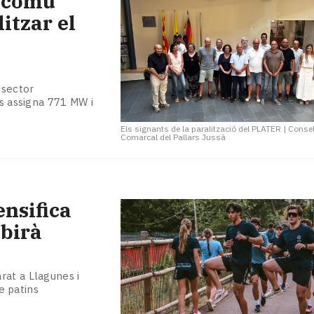
t comú
litzar el
 sector
ls assigna 771 MW i
Els signants de la paralització del PLATER
|
Consel
Comarcal del Pallars Jussà
ensifica
obirà
rat a Llagunes i
re patins