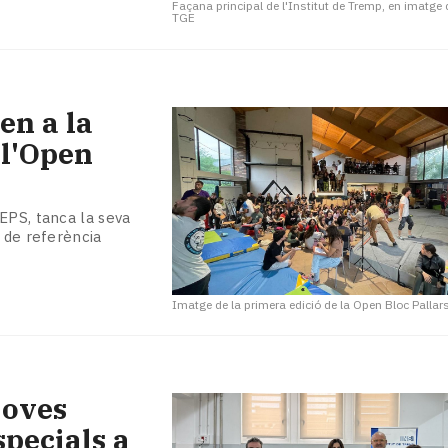
Façana principal de l'Institut de Tremp, en imatge 
TGE
en a la
 l'Open
EPS, tanca la seva
 de referència
Imatge de la primera edició de la Open Bloc Pallar
joves
pecials a