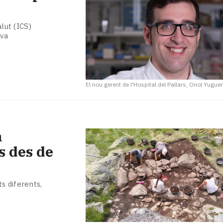
alut (ICS)
iva
El nou gerent de l'Hospital del Pallars, Oriol Yugue
a
s des de
s diferents,