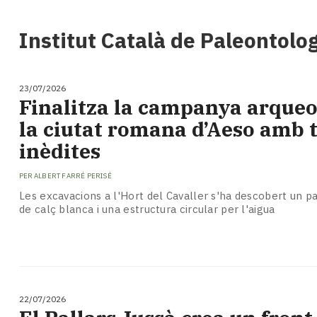
i
turisme
Institut Català de Paleontolo
Cultura
Esports
Mai
23/07/2026
tant!
Finalitza la campanya arqueo
TV
la ciutat romana d’Aeso amb 
i
mitjans
inèdites
El
temps
PER
ALBERT FARRÉ PERISÉ
Reportatges
Les excavacions a l'Hort del Cavaller s'ha descobert un 
Entrevistes
de calç blanca i una estructura circular per l'aigua
Enquestes
A
escena!
Dis
la
22/07/2026
teva!