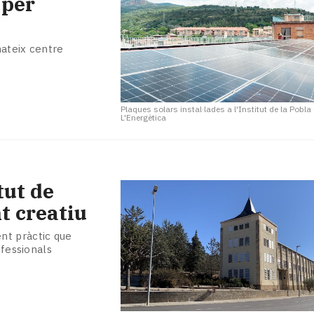
 per
mateix centre
Plaques solars instal·lades a l'Institut de la Pobla
L'Energètica
tut de
t creatiu
nt pràctic que
ofessionals