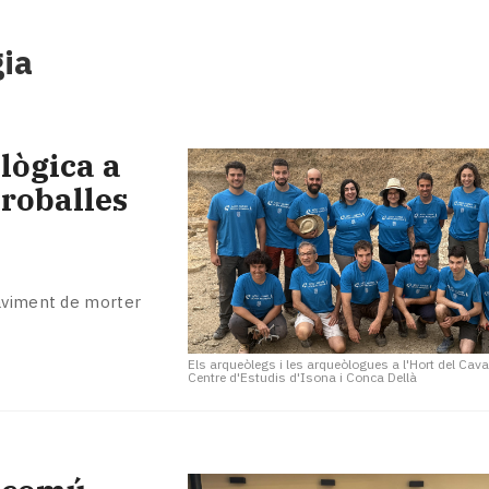
gia
lògica a
troballes
paviment de morter
Els arqueòlegs i les arqueòlogues a l'Hort del Cava
Centre d'Estudis d'Isona i Conca Dellà