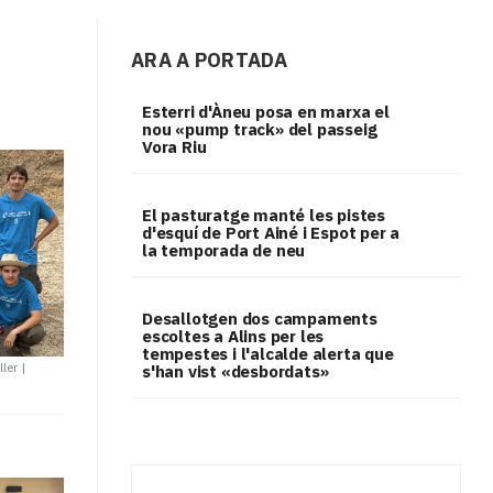
ARA A PORTADA
Esterri d'Àneu posa en marxa el
nou «pump track» del passeig
Vora Riu
El pasturatge manté les pistes
d'esquí de Port Ainé i Espot per a
la temporada de neu
​Desallotgen dos campaments
escoltes a Alins per les
tempestes i l'alcalde alerta que
ller
|
s'han vist «desbordats»