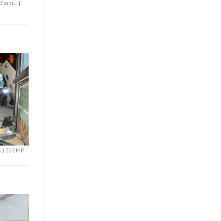
d'arxiu
|
s
|
ICEMP