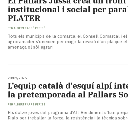
El Pallars Jussà crea un fron
Subscriptors
institucional i social per para
La
newsletter
PLATER
del
Pallars
PER
ALBERT FARRÉ PERISÉ
Contingut
Tots els municipis de la comarca, el Consell Comarcal i el
patrocinat
agroramader s'uneixen per exigir la revisió d'un pla que e
Lo
amenaça el sòl agrari
més
llegit...
Editorial
20/07/2026
L’equip català d'esquí alpí int
la pretemporada al Pallars S
PER
ALBERT FARRÉ PERISÉ
Els dotze joves del programa d'Alt Rendiment s'han prepa
Rialp per treballar la força, la resistència i la tècnica sob