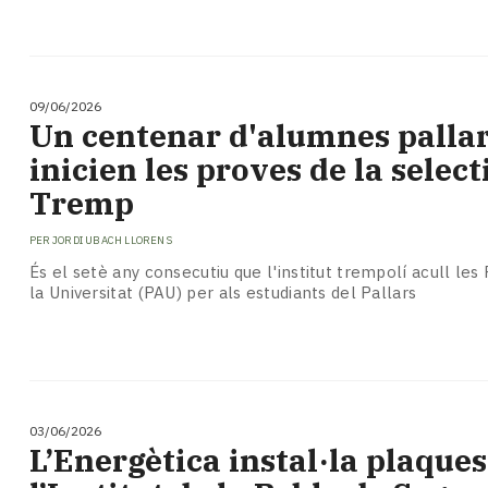
09/06/2026
Un centenar d'alumnes palla
inicien les proves de la select
Tremp
PER
JORDI UBACH LLORENS
És el setè any consecutiu que l'institut trempolí acull les
la Universitat (PAU) per als estudiants del Pallars
03/06/2026
L’Energètica instal·la plaques