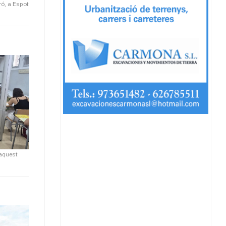
ró, a Espot
aquest