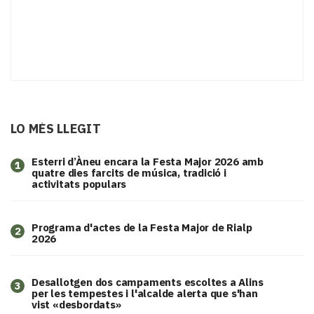
LO MÉS LLEGIT
Esterri d’Àneu encara la Festa Major 2026 amb
1
quatre dies farcits de música, tradició i
activitats populars
Programa d'actes de la Festa Major de Rialp
2
2026
​Desallotgen dos campaments escoltes a Alins
3
per les tempestes i l'alcalde alerta que s'han
vist «desbordats»