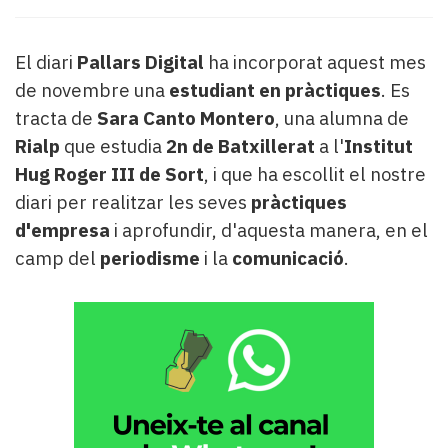
Subscriptors
La
newsletter
El diari
Pallars Digital
ha incorporat aquest mes
del
de novembre una
estudiant en pràctiques
. Es
Pallars
tracta de
Sara Canto Montero
, una alumna de
Contingut
patrocinat
Rialp
que estudia
2n de Batxillerat
a l'
Institut
Lo
Hug Roger III de Sort
, i que ha escollit el nostre
més
diari per realitzar les seves
pràctiques
llegit...
d'empresa
i aprofundir, d'aquesta manera, en el
Editorial
camp del
periodisme
i la
comunicació
.