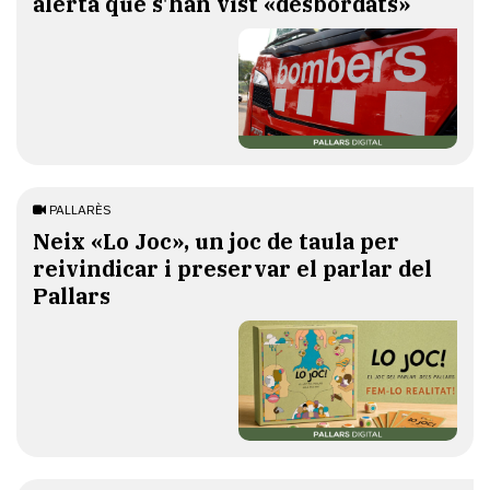
alerta que s'han vist «desbordats»
PALLARÈS
​Neix «Lo Joc», un joc de taula per
reivindicar i preservar el parlar del
Pallars