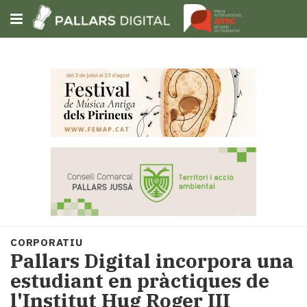
Subscriu-t'hi
Cerca
Portada
Opinió
Fem-
ho
fàcil
Successos
Societat
CORPORATIU
Política
Pallars Digital incorpora una
i
estudiant en pràctiques de
municipis
l'Institut Hug Roger III
Economia