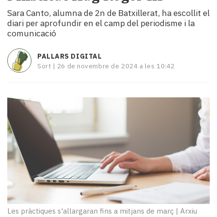
i
Sara Canto, alumna de 2n de Batxillerat, ha escollit el
turisme
diari per aprofundir en el camp del periodisme i la
Cultura
comunicació
Esports
Mai
PALLARS DIGITAL
tant!
Sort |
26 de novembre de 2024 a les 10:42
TV
i
mitjans
El
temps
Reportatges
Entrevistes
Enquestes
A
escena!
Dis
la
teva!
Les pràctiques s'allargaran fins a mitjans de març
|
Arxiu