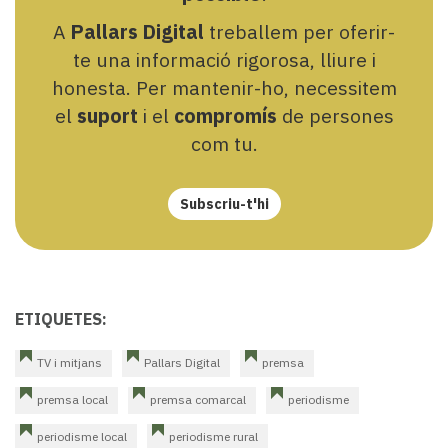
A
Pallars Digital
treballem per oferir-
te una informació rigorosa, lliure i
honesta. Per mantenir-ho, necessitem
el
suport
i el
compromís
de persones
com tu.
Subscriu-t'hi
ETIQUETES:
TV i mitjans
Pallars Digital
premsa
premsa local
premsa comarcal
periodisme
periodisme local
periodisme rural