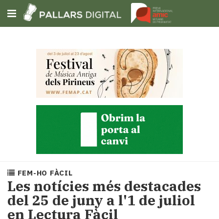
Subscriu-t'hi
Cerca
Portada
Opinió
Fem-
ho
fàcil
Successos
Societat
FEM-HO FÀCIL
Política
Les notícies més destacades
i
del 25 de juny a l'1 de juliol
municipis
en Lectura Fàcil
Economia