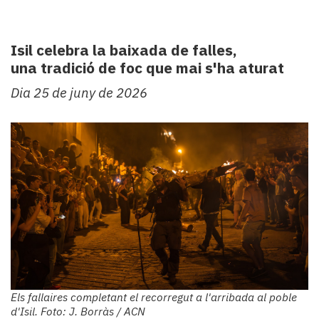
Subscriptors
La
newsletter
Isil celebra la baixada de falles,
del
una tradició de foc que mai s'ha aturat
Pallars
Contingut
Dia 25 de juny de 2026
patrocinat
Lo
més
llegit...
Editorial
Els fallaires completant el recorregut a l'arribada al poble
d'Isil. Foto: J. Borràs / ACN