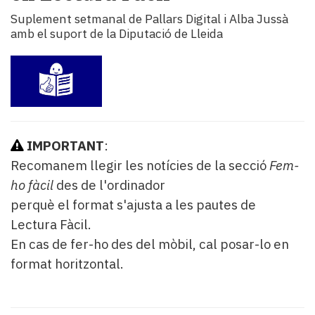
i
Suplement setmanal de Pallars Digital i Alba Jussà
turisme
amb el suport de la Diputació de Lleida
Cultura
Esports
Mai
tant!
TV
i
mitjans
IMPORTANT
:
El
Recomanem llegir les notícies de la secció
Fem-
temps
ho fàcil
des de l'ordinador
Reportatges
perquè el format s'ajusta a les pautes de
Entrevistes
Enquestes
Lectura Fàcil.
A
En cas de fer-ho des del mòbil, cal posar-lo en
escena!
format horitzontal.
Dis
la
teva!