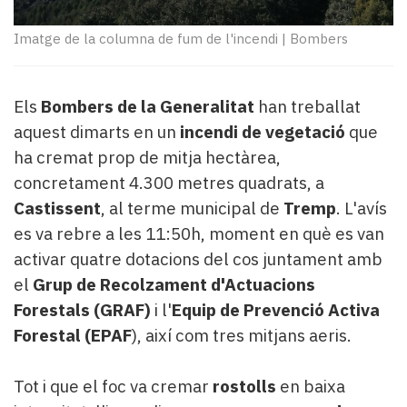
Subscriptors
La
Imatge de la columna de fum de l'incendi
|
Bombers
newsletter
del
Pallars
Els
Bombers de la Generalitat
han treballat
Contingut
patrocinat
aquest dimarts en un
incendi de vegetació
que
Lo
ha cremat prop de mitja hectàrea,
més
concretament 4.300 metres quadrats, a
llegit...
Castissent
, al terme municipal de
Tremp
. L'avís
Editorial
es va rebre a les 11:50h, moment en què es van
activar quatre dotacions del cos juntament amb
el
Grup de Recolzament d'Actuacions
Forestals (GRAF)
i l'
Equip de Prevenció Activa
Forestal (EPAF
), així com tres mitjans aeris.
Tot i que el foc va cremar
rostolls
en baixa