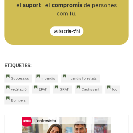
el
suport
i el
compromís
de persones
com tu.
Subscriu-t'hi
ETIQUETES:
Successos
incendis
incendis forestals
vegetació
EPAF
GRAF
Castissent
foc
Bombers