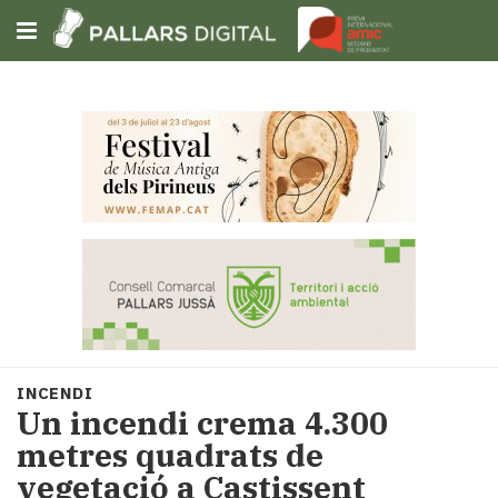
Subscriu-t'hi
Cerca
Portada
Opinió
Fem-
ho
fàcil
Successos
Societat
INCENDI
Política
Un incendi crema 4.300
i
metres quadrats de
municipis
vegetació a Castissent
Economia