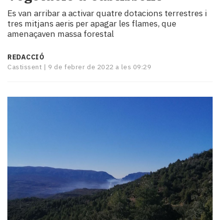
i
Es van arribar a activar quatre dotacions terrestres i
turisme
tres mitjans aeris per apagar les flames, que
Cultura
amenaçaven massa forestal
Esports
Mai
REDACCIÓ
tant!
Castissent |
9 de febrer de 2022 a les 09:29
TV
i
mitjans
El
temps
Reportatges
Entrevistes
Enquestes
A
escena!
Dis
la
teva!