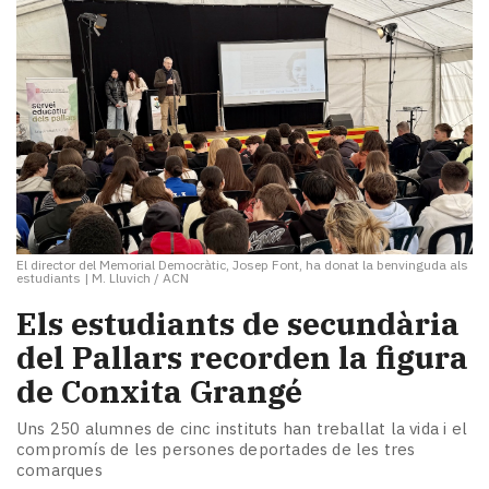
El director del Memorial Democràtic, Josep Font, ha donat la benvinguda als
estudiants
|
M. Lluvich / ACN
​Els estudiants de secundària
del Pallars recorden la figura
de Conxita Grangé
Uns 250 alumnes de cinc instituts han treballat la vida i el
compromís de les persones deportades de les tres
comarques