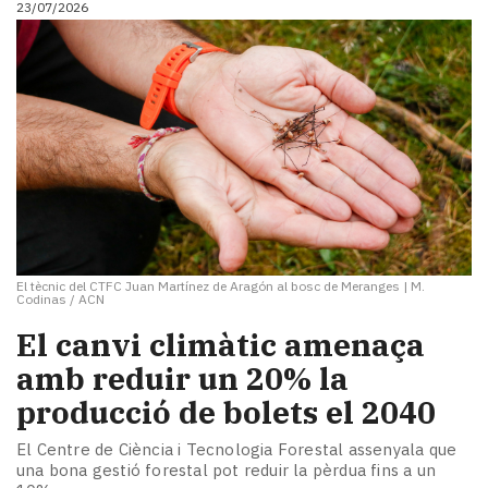
23/07/2026
i
turisme
Cultura
Esports
Mai
tant!
TV
i
mitjans
El
temps
El tècnic del CTFC Juan Martínez de Aragón al bosc de Meranges
|
M.
Reportatges
Codinas / ACN
Entrevistes
El canvi climàtic amenaça
Enquestes
A
amb reduir un 20% la
escena!
producció de bolets el 2040
Dis
la
El Centre de Ciència i Tecnologia Forestal assenyala que
teva!
una bona gestió forestal pot reduir la pèrdua fins a un