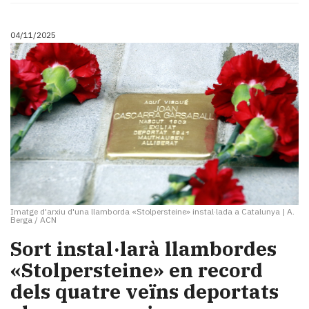
04/11/2025
Imatge d'arxiu d'una llamborda «Stolpersteine» instal·lada a Catalunya
|
A.
Berga / ACN
Sort instal·larà llambordes
«Stolpersteine» en record
dels quatre veïns deportats