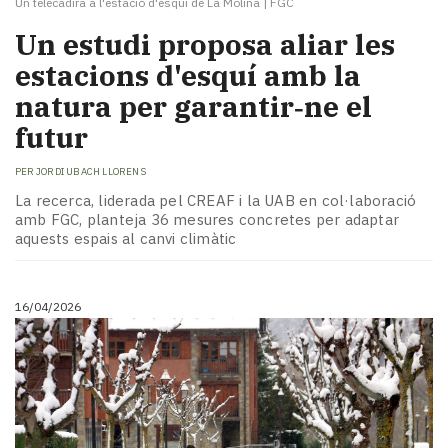
Un telecadira a l'estació d'esquí de La Molina
|
FGC
Un estudi proposa aliar les
estacions d'esquí amb la
natura per garantir‑ne el
futur
PER
JORDI UBACH LLORENS
La recerca, liderada pel CREAF i la UAB en col·laboració
amb FGC, planteja 36 mesures concretes per adaptar
aquests espais al canvi climàtic
16/04/2026