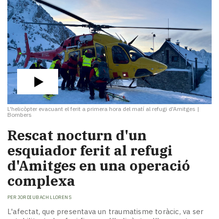
L'helicòpter evacuant el ferit a primera hora del matí al refugi d'Amitges
|
Bombers
Rescat nocturn d'un
esquiador ferit al refugi
d'Amitges en una operació
complexa
PER
JORDI UBACH LLORENS
L'afectat, que presentava un traumatisme toràcic, va ser