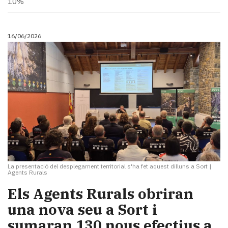
10%
Subscriptors
La
newsletter
16/06/2026
del
Pallars
Contingut
patrocinat
Lo
més
llegit...
Editorial
La presentació del desplegament territorial s'ha fet aquest dilluns a Sort
|
Agents Rurals
​Els Agents Rurals obriran
una nova seu a Sort i
sumaran 130 nous efectius a