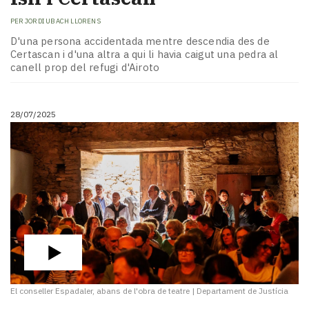
PER
JORDI UBACH LLORENS
D'una persona accidentada mentre descendia des de
Certascan i d'una altra a qui li havia caigut una pedra al
canell prop del refugi d'Airoto
28/07/2025
El conseller Espadaler, abans de l'obra de teatre
|
Departament de Justícia