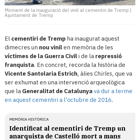
Subscriptors
La
Moment de la inauguració del vinil al cementiri de Tremp
|
Ajuntament de Tremp
newsletter
del
Pallars
Contingut
El
cementiri de Tremp
ha inaugurat aquest
patrocinat
dimecres un
nou vinil
en memòria de les
Lo
víctimes de la Guerra Civil
i de la
repressió
més
franquista
. En concret, recorda la història de
llegit...
Vicente Santolaria Estrich
, àlies
Chirles
, que va
Editorial
ser exhumat en una intervenció arqueològica
que la
Generalitat de Catalunya
va dur a terme
en aquest cementiri a l'octubre de 2016
.
MEMÒRIA HISTÒRICA
Identificat al cementiri de Tremp un
anarquista de Castelló mort a mans