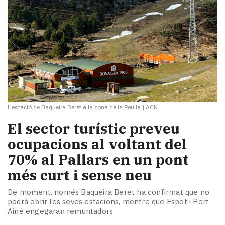
L'estació de Baqueira Beret a la zona de la Peülla
|
ACN
El sector turístic preveu
ocupacions al voltant del
70% al Pallars en un pont
més curt i sense neu
De moment, només Baqueira Beret ha confirmat que no
podrà obrir les seves estacions, mentre que Espot i Port
Ainé engegaran remuntadors