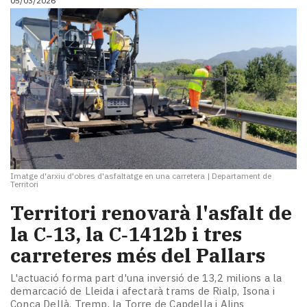
05/03/2026
Imatge d'arxiu d'obres d'asfaltatge en una carretera
|
Departament de
Territori
Territori renovarà l'asfalt de
la C‑13, la C‑1412b i tres
carreteres més del Pallars
L'actuació forma part d'una inversió de 13,2 milions a la
demarcació de Lleida i afectarà trams de Rialp, Isona i
Conca Dellà, Tremp, la Torre de Capdella i Alins