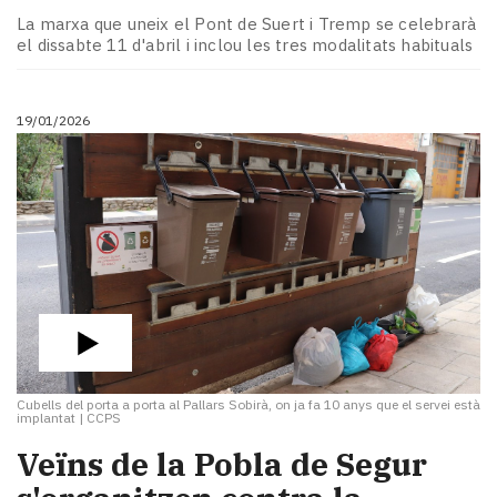
La marxa que uneix el Pont de Suert i Tremp se celebrarà
el dissabte 11 d'abril i inclou les tres modalitats habituals
19/01/2026
Cubells del porta a porta al Pallars Sobirà, on ja fa 10 anys que el servei està
implantat
|
CCPS
Veïns de la Pobla de Segur