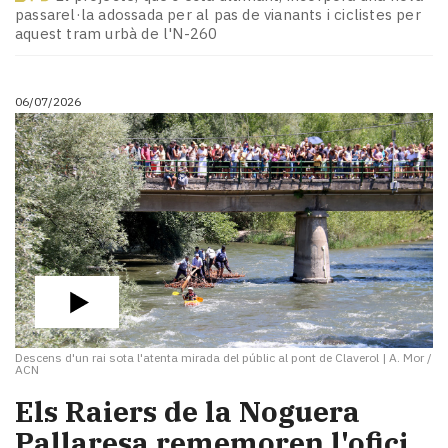
Subscriptors
passarel·la adossada per al pas de vianants i ciclistes per
La
aquest tram urbà de l'N-260
newsletter
del
Pallars
06/07/2026
Contingut
patrocinat
Lo
més
llegit...
Editorial
Descens d'un rai sota l'atenta mirada del públic al pont de Claverol
|
A. Mor /
ACN
​Els Raiers de la Noguera
Pallaresa rememoren l'ofici