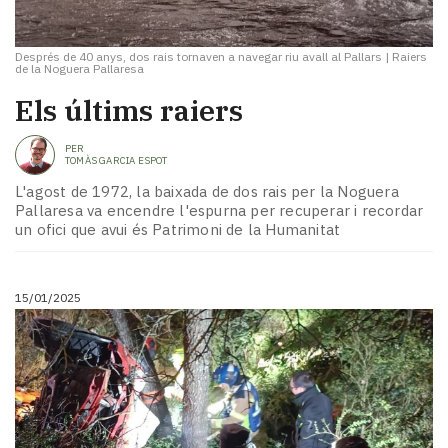
Després de 40 anys, dos rais tornaven a navegar riu avall al Pallars
|
Raiers
de la Noguera Pallaresa
Els últims raiers
PER
TOMÀS GARCIA ESPOT
L'agost de 1972, la baixada de dos rais per la Noguera
Pallaresa va encendre l'espurna per recuperar i recordar
un ofici que avui és Patrimoni de la Humanitat
15/01/2025