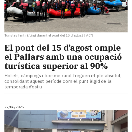
Turistes fent ràfting durant el pont del 15 d'agost
|
ACN
El pont del 15 d’agost omple
el Pallars amb una ocupació
turística superior al 90%
Hotels, càmpings i turisme rural freguen el ple absolut,
consolidant aquest període com el punt àlgid de la
temporada d’estiu
27/06/2025