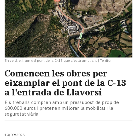
En verd, el tram del pont de la C-13 que s'està ampliant
|
Territori
Comencen les obres per
eixamplar el pont de la C‑13
a l'entrada de Llavorsí
Els treballs compten amb un pressupost de prop de
600.000 euros i pretenen millorar la mobilitat i la
seguretat viària
10/09/2025