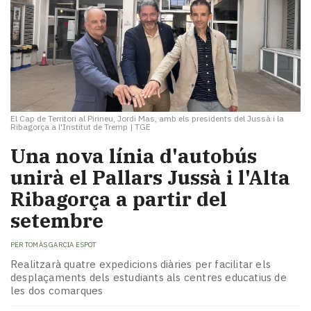
El Cap de Territori al Pirineu, Jordi Mas, amb els presidents del Jussà i la
Ribagorça a l'Institut de Tremp
|
TGE
Una nova línia d'autobús
unirà el Pallars Jussà i l'Alta
Ribagorça a partir del
setembre
PER
TOMÀS GARCIA ESPOT
Realitzarà quatre expedicions diàries per facilitar els
desplaçaments dels estudiants als centres educatius de
les dos comarques