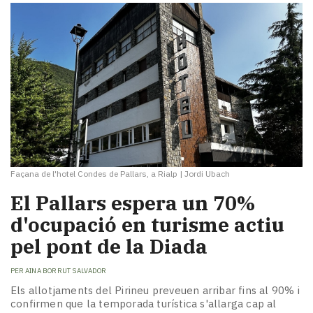
Façana de l'hotel Condes de Pallars, a Rialp
|
Jordi Ubach
El Pallars espera un 70%
d'ocupació en turisme actiu
pel pont de la Diada
PER
AINA BORRUT SALVADOR
Els allotjaments del Pirineu preveuen arribar fins al 90% i
confirmen que la temporada turística s'allarga cap al