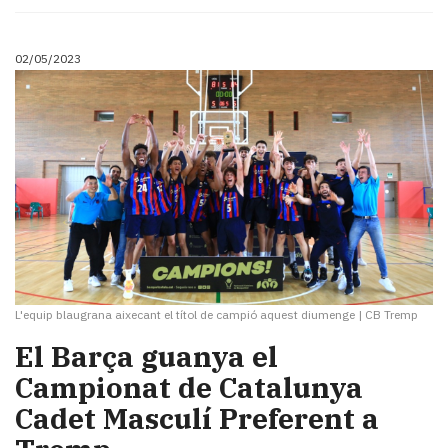
Subscriptors
La
newsletter
02/05/2023
del
Pallars
Contingut
patrocinat
Lo
més
llegit...
Editorial
L'equip blaugrana aixecant el títol de campió aquest diumenge
|
CB Tremp
El Barça guanya el
Campionat de Catalunya
Cadet Masculí Preferent a