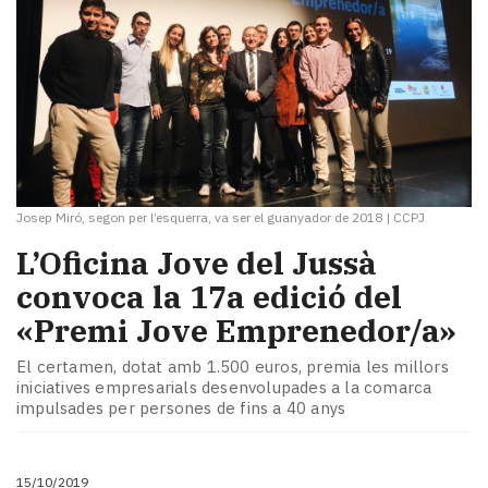
Josep Miró, segon per l’esquerra, va ser el guanyador de 2018
|
CCPJ
L’Oficina Jove del Jussà
convoca la 17a edició del
«Premi Jove Emprenedor/a»
El certamen, dotat amb 1.500 euros, premia les millors
iniciatives empresarials desenvolupades a la comarca
impulsades per persones de fins a 40 anys
15/10/2019