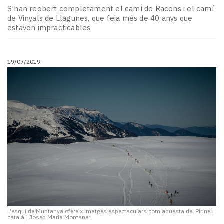
S'han reobert completament el camí de Racons i el camí
de Vinyals de Llagunes, que feia més de 40 anys que
estaven impracticables
19/07/2019
L'esquí de Muntanya ofereix imatges espectaculars com aquesta del Pirineu
català
|
Josep Maria Montaner