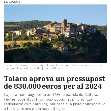
13/03/2024
i
turisme
Cultura
Esports
Mai
tant!
TV
i
mitjans
El
temps
Els comptes també preveuen millorar els camins i els accessos a nuclis i
Reportatges
adequar el consultori mèdic
|
Hector Blanco
Entrevistes
Talarn aprova un pressupost
Enquestes
A
de 830.000 euros per al 2024
escena!
L’ajuntament augmenta un 16% la partida de Cultura,
Dis
Festes, Joventut i Promoció Econòmica, i prioritza
la
l’adequació d’un pàrquing, millores a la pista poliesportiva
teva!
o les inversions en la xarxa d’aigua