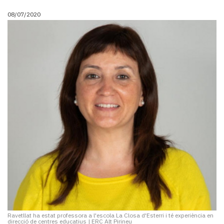
08/07/2020
Ravetllat ha estat professora a l'escola La Closa d'Esterri i té experiència en
direcció de centres educatius
|
ERC Alt Pirineu