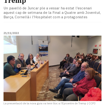
Tremp
Un pavelló de Juncar ple a vessar ha estat l'escenari
aquest cap de setmana de la Final a Quatre amb Joventut,
Barça, Cornellà i l'Hospitalet com a protagonistes
21/11/2022
La presentació de la nova guia va tenir lloc a l'Epicentre de Tremp
|
CCPJ