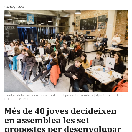
04/02/2020
Imatge dels joves en l'assemblea del passat divendres
|
Ajuntament de la
Pobla de Segur
Més de 40 joves decideixen
en assemblea les set
propostes per desenvolupar