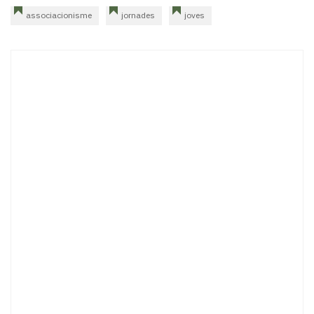
associacionisme
jornades
joves