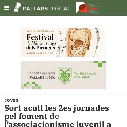
Subscriu-t'hi
Cerca
Portada
Opinió
Fem-
ho
fàcil
Successos
Societat
JOVES
Política
Sort acull les 2es jornades
i
pel foment de
municipis
l’associacionisme juvenil a
Economia