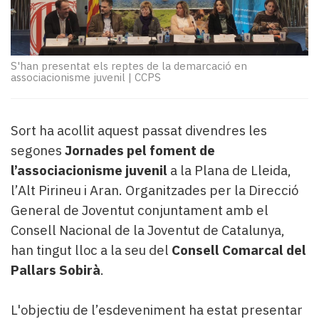
Subscriptors
La
newsletter
del
S'han presentat els reptes de la demarcació en
Pallars
associacionisme juvenil
|
CCPS
Contingut
patrocinat
Lo
Sort ha acollit aquest passat divendres les
més
segones
Jornades pel foment de
llegit...
Editorial
l’associacionisme juvenil
a la Plana de Lleida,
l’Alt Pirineu i Aran. Organitzades per la Direcció
General de Joventut conjuntament amb el
Consell Nacional de la Joventut de Catalunya,
han tingut lloc a la seu del
Consell Comarcal del
Pallars Sobirà
.
L'objectiu de l’esdeveniment ha estat presentar