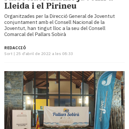
Lleida i el Pirineu
i
turisme
Organitzades per la Direcció General de Joventut
Cultura
conjuntament amb el Consell Nacional de la
Esports
Joventut, han tingut lloc a la seu del Consell
Mai
Comarcal del Pallars Sobirà
tant!
TV
REDACCIÓ
i
Sort |
25 d'abril de 2022 a les 08:33
mitjans
El
temps
Reportatges
Entrevistes
Enquestes
A
escena!
Dis
la
teva!