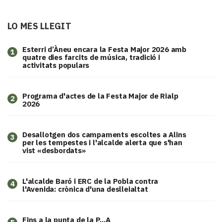
LO MÉS LLEGIT
Esterri d’Àneu encara la Festa Major 2026 amb
1
quatre dies farcits de música, tradició i
activitats populars
Programa d'actes de la Festa Major de Rialp
2
2026
​Desallotgen dos campaments escoltes a Alins
3
per les tempestes i l'alcalde alerta que s'han
vist «desbordats»
L'alcalde Baró i ERC de la Pobla contra
4
l'Avenida: crònica d'una deslleialtat
Fins a la punta de la P...A