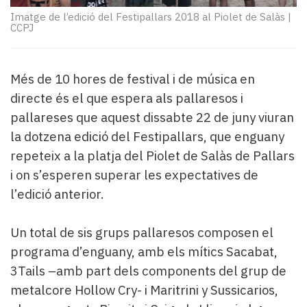
Subscriptors
Imatge de l’edició del Festipallars 2018 al Piolet de Salàs
|
La
CCPJ
newsletter
del
Pallars
Més de 10 hores de festival i de música en
Contingut
directe és el que espera als pallaresos i
patrocinat
Lo
pallareses que aquest dissabte 22 de juny viuran
més
la dotzena edició del Festipallars, que enguany
llegit...
repeteix a la platja del Piolet de Salàs de Pallars
Editorial
i on s’esperen superar les expectatives de
l’edició anterior.
Un total de sis grups pallaresos composen el
programa d’enguany, amb els mítics Sacabat,
3Tails –amb part dels components del grup de
metalcore Hollow Cry- i Maritrini y Sussicarios,