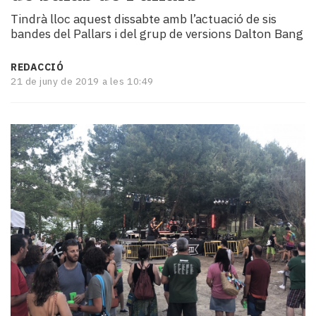
i
Tindrà lloc aquest dissabte amb l’actuació de sis
turisme
bandes del Pallars i del grup de versions Dalton Bang
Cultura
Esports
REDACCIÓ
Mai
21 de juny de 2019 a les 10:49
tant!
TV
i
mitjans
El
temps
Reportatges
Entrevistes
Enquestes
A
escena!
Dis
la
teva!