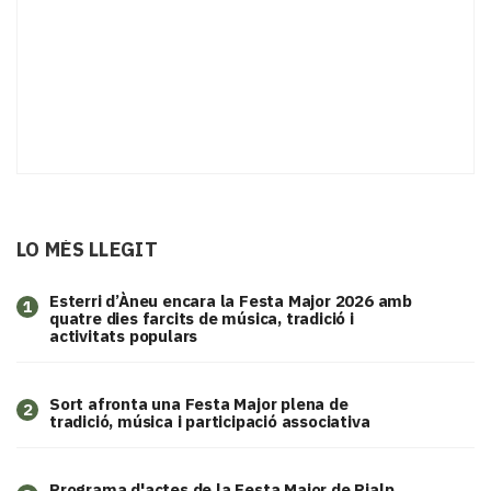
LO MÉS LLEGIT
Esterri d’Àneu encara la Festa Major 2026 amb
1
quatre dies farcits de música, tradició i
activitats populars
Sort afronta una Festa Major plena de
2
tradició, música i participació associativa
Programa d'actes de la Festa Major de Rialp