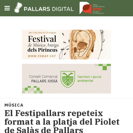
Subscriu-t'hi
Cerca
Portada
Opinió
Fem-
ho
fàcil
Successos
Societat
MÚSICA
Política
El Festipallars repeteix
i
format a la platja del Piolet
municipis
de Salàs de Pallars
Economia