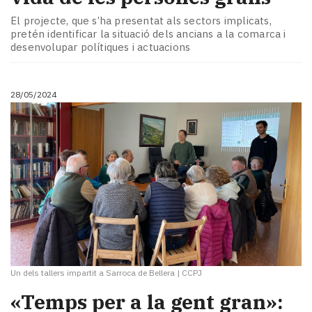
El projecte, que s’ha presentat als sectors implicats,
pretén identificar la situació dels ancians a la comarca i
desenvolupar polítiques i actuacions
28/05/2024
Un dels tallers impartit a Sarroca de Bellera
|
CCPJ
«Temps per a la gent gran»: