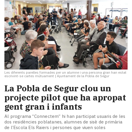
Les diferents parelles formades per un alumne i una persona gran han estat
escrivint-se cartes mútuament
|
Ajuntament de la Pobla de Segur
La Pobla de Segur clou un
projecte pilot que ha apropat
gent gran i infants
Al programa “Connectem” hi han participat usuaris de les
dos residències poblatanes, alumnes de sisè de primària
de l’Escola Els Raiers i persones que viuen soles