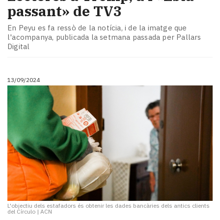
passant» de TV3
En Peyu es fa ressò de la notícia, i de la imatge que
l'acompanya, publicada la setmana passada per Pallars
Digital
13/09/2024
L'objectiu dels estafadors és obtenir les dades bancàries dels antics clients
del Círculo
|
ACN