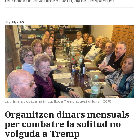
reivindica un envelliment actiu, digne i respectuós
Subscriptors
La
newsletter
01/04/2026
del
Pallars
Contingut
patrocinat
Lo
més
llegit...
Editorial
La primera trobada ha tingut lloc a Tremp aquest dilluns
|
CCPJ
Organitzen dinars mensuals
per combatre la solitud no
volguda a Tremp