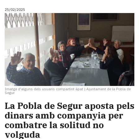
25/02/2025
Imatge d'alguns dels usuaris compartint àpat
|
Ajuntament de la Pobla de
Segur
La Pobla de Segur aposta pels
dinars amb companyia per
combatre la solitud no
volguda