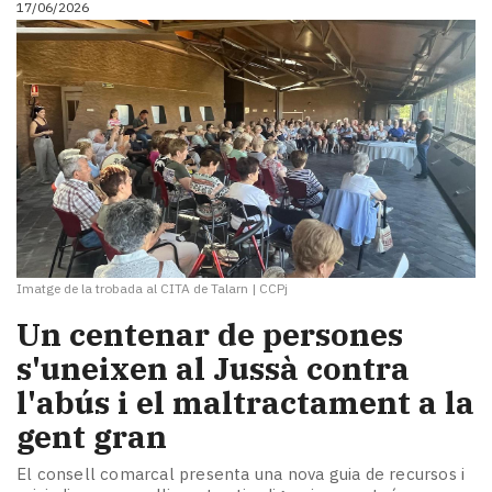
17/06/2026
i
turisme
Cultura
Esports
Mai
tant!
TV
i
mitjans
El
temps
Imatge de la trobada al CITA de Talarn
|
CCPj
Reportatges
Entrevistes
Un centenar de persones
Enquestes
s'uneixen al Jussà contra
A
l'abús i el maltractament a la
escena!
Dis
gent gran
la
teva!
El consell comarcal presenta una nova guia de recursos i