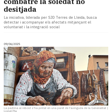
combatre la soledat no
desitjada
La iniciativa, liderada per SJD Terres de Lleida, busca
detectar i acompanyar els afectats mitjançant el
voluntariat i la integració social
09/06/2025
La padrina al rebost s'ha pintat en una paret de l'avinguda de la Generalitat
|
Lionel Pla