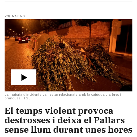
28/07/2023
La majoria d'incidents van estar relacionats amb la caiguda d'arbres i
branques
|
TGE
El temps violent provoca
destrosses i deixa el Pallars
sense llum durant unes hores