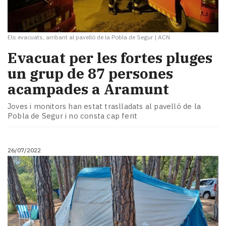
Els evacuats, arribant al pavelló de la Pobla de Segur
|
ACN
Evacuat per les fortes pluges
un grup de 87 persones
acampades a Aramunt
Joves i monitors han estat traslladats al pavelló de la
Pobla de Segur i no consta cap ferit
26/07/2022