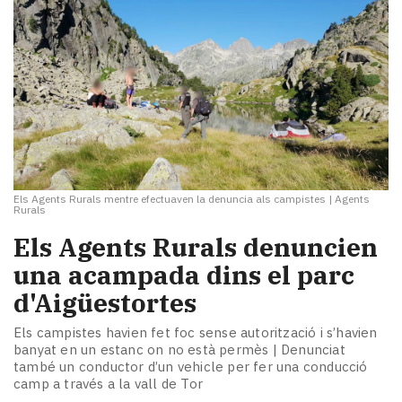
Els Agents Rurals mentre efectuaven la denuncia als campistes
|
Agents
Rurals
Els Agents Rurals denuncien
una acampada dins el parc
d'Aigüestortes
Els campistes havien fet foc sense autorització i s’havien
banyat en un estanc on no està permès | Denunciat
també un conductor d’un vehicle per fer una conducció
camp a través a la vall de Tor