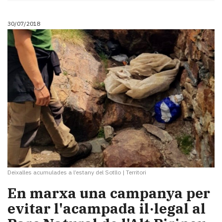
30/07/2018
Deixalles acumulades a l’estany del Sotllo
|
Territori
En marxa una campanya per
evitar l'acampada il·legal al