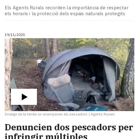
Subscriptors
Els Agents Rurals recorden la importància de respectar
La
els horaris i la protecció dels espais naturals protegits
newsletter
del
Pallars
19/11/2025
Contingut
patrocinat
Lo
més
llegit...
Editorial
Imatge de la tenda on acampaven els pescadors
|
Agents Rurals
Denuncien dos pescadors per
infringir múltiples