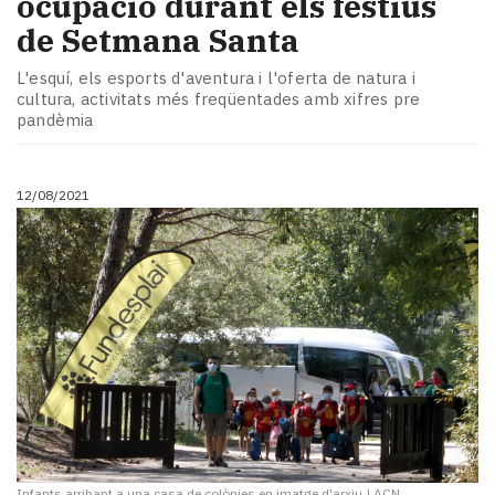
ocupació durant els festius
de Setmana Santa
L'esquí, els esports d'aventura i l'oferta de natura i
cultura, activitats més freqüentades amb xifres pre
pandèmia
12/08/2021
Infants arribant a una casa de colònies en imatge d'arxiu
|
ACN