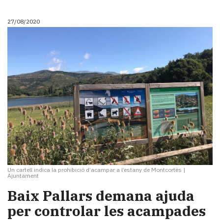
27/08/2020
Un cartell indica la prohibició d’acampar a l’estany de Montcortès
|
Ajuntament
Baix Pallars demana ajuda
per controlar les acampades