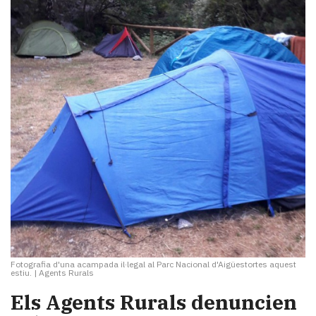
Fotografia d'una acampada il·legal al Parc Nacional d'Aigüestortes aquest
estiu.
|
Agents Rurals
Els Agents Rurals denuncien