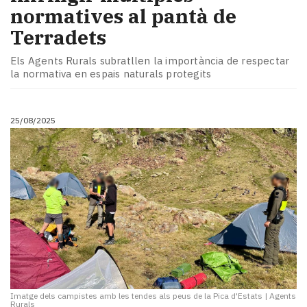
normatives al pantà de
Terradets
Els Agents Rurals subratllen la importància de respectar
la normativa en espais naturals protegits
25/08/2025
Imatge dels campistes amb les tendes als peus de la Pica d'Estats
|
Agents
Rurals