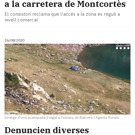
a la carretera de Montcortès
El consistori reclama que l'accés a la zona es reguli a
nivell comarcal
26/08/2020
Imatge d'una acampada il·legal a l'estany de Baborte
|
Agents Rurals
Denuncien diverses