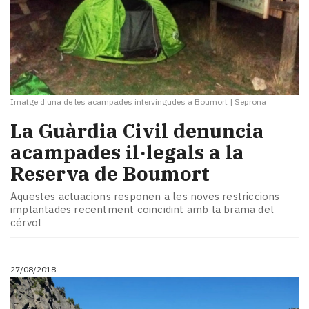
Imatge d’una de les acampades intervingudes a Boumort
|
Seprona
La Guàrdia Civil denuncia
acampades il·legals a la
Reserva de Boumort
Aquestes actuacions responen a les noves restriccions
implantades recentment coincidint amb la brama del
cérvol
27/08/2018