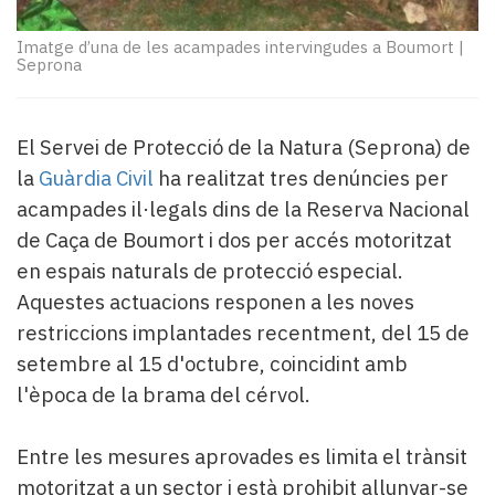
Subscriptors
La
Imatge d’una de les acampades intervingudes a Boumort
|
newsletter
Seprona
del
Pallars
Contingut
El Servei de Protecció de la Natura (Seprona) de
patrocinat
la
Guàrdia Civil
ha realitzat tres denúncies per
Lo
acampades il·legals dins de la Reserva Nacional
més
llegit...
de Caça de Boumort i dos per accés motoritzat
Editorial
en espais naturals de protecció especial.
Aquestes actuacions responen a les noves
restriccions implantades recentment, del 15 de
setembre al 15 d'octubre, coincidint amb
l'època de la brama del cérvol.
Entre les mesures aprovades es limita el trànsit
motoritzat a un sector i està prohibit allunyar-se