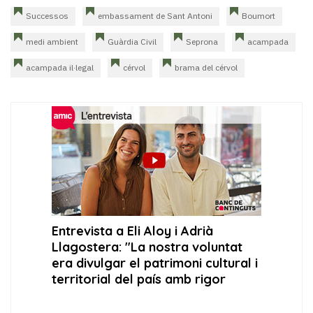
Successos
embassament de Sant Antoni
Boumort
medi ambient
Guàrdia Civil
Seprona
acampada
acampada il·legal
cérvol
brama del cérvol