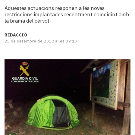
i
Aquestes actuacions responen a les noves
turisme
restriccions implantades recentment coincidint amb
Cultura
la brama del cérvol
Esports
Mai
REDACCIÓ
tant!
25 de setembre de 2018 a les 09:13
TV
i
mitjans
El
temps
Reportatges
Entrevistes
Enquestes
A
escena!
Dis
la
teva!