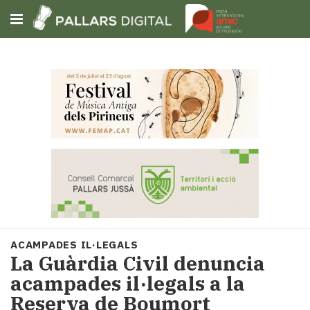
Subscriu-t'hi
Cerca
Portada
Opinió
Fem-
ho
fàcil
Successos
Societat
ACAMPADES IL·LEGALS
Política
La Guàrdia Civil denuncia
i
acampades il·legals a la
municipis
Reserva de Boumort
Economia