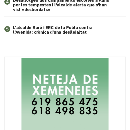
​Desallotgen dos campaments escoltes a Alins
4
per les tempestes i l'alcalde alerta que s'han
vist «desbordats»
L'alcalde Baró i ERC de la Pobla contra
5
l'Avenida: crònica d'una deslleialtat