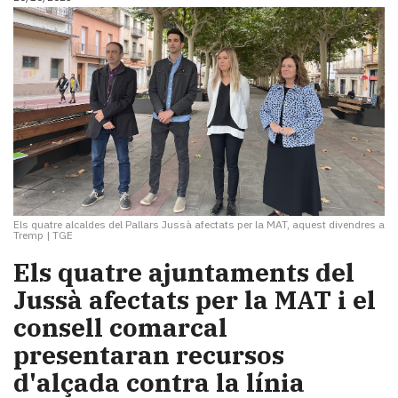
Els quatre alcaldes del Pallars Jussà afectats per la MAT, aquest divendres a
Tremp
|
TGE
Els quatre ajuntaments del
Jussà afectats per la MAT i el
consell comarcal
presentaran recursos
d'alçada contra la línia