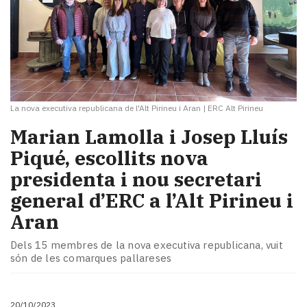
La nova executiva republicana de l'Alt Pirineu i Aran
|
ERC Alt Pirineu
Marian Lamolla i Josep Lluís
Piqué, escollits nova
presidenta i nou secretari
general d’ERC a l’Alt Pirineu i
Aran
Dels 15 membres de la nova executiva republicana, vuit
són de les comarques pallareses
20/10/2023