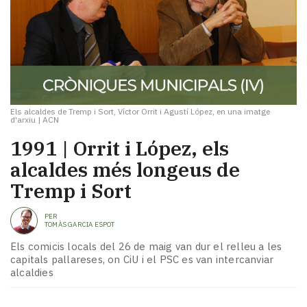
Els alcaldes de Tremp i Sort, Víctor Orrit i Agustí López, en una imatge
d'arxiu
|
ACN
1991 | Orrit i López, els
alcaldes més longeus de
Tremp i Sort
PER
TOMÀS GARCIA ESPOT
Els comicis locals del 26 de maig van dur el relleu a les
capitals pallareses, on CiU i el PSC es van intercanviar
alcaldies