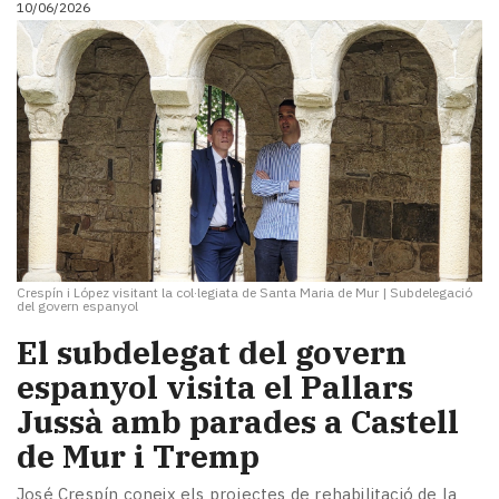
10/06/2026
i
turisme
Cultura
Esports
Mai
tant!
TV
i
mitjans
El
temps
Crespín i López visitant la col·legiata de Santa Maria de Mur
|
Subdelegació
Reportatges
del govern espanyol
Entrevistes
El subdelegat del govern
Enquestes
A
espanyol visita el Pallars
escena!
Jussà amb parades a Castell
Dis
de Mur i Tremp
la
teva!
José Crespín coneix els projectes de rehabilitació de la