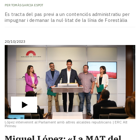
PER
TOMÀS GARCIA ESPOT
Es tracta del pas previ a un contenciós administratiu per
impugnar i demanar la nul·litat de la línia de Forestàlia
20/10/2023
López intervenint al Parlament amb altres alcaldes republicans
|
ERC Alt
Pirineu
Miquel López: «La MAT del