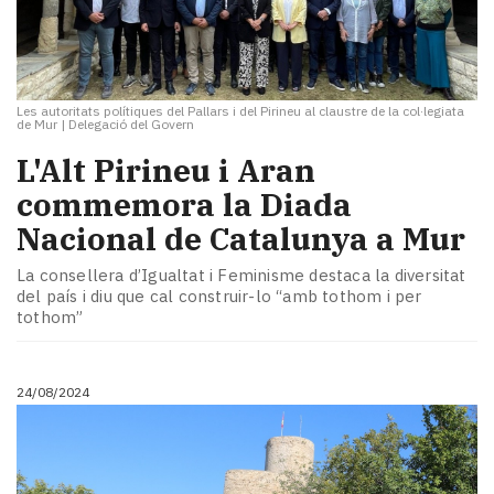
Les autoritats polítiques del Pallars i del Pirineu al claustre de la col·legiata
de Mur
|
Delegació del Govern
L'Alt Pirineu i Aran
commemora la Diada
Nacional de Catalunya a Mur
La consellera d’Igualtat i Feminisme destaca la diversitat
del país i diu que cal construir-lo “amb tothom i per
tothom”
24/08/2024