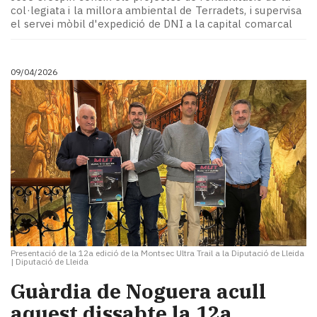
Subscriptors
col·legiata i la millora ambiental de Terradets, i supervisa
La
el servei mòbil d'expedició de DNI a la capital comarcal
newsletter
del
Pallars
09/04/2026
Contingut
patrocinat
Lo
més
llegit...
Editorial
Presentació de la 12a edició de la Montsec Ultra Trail a la Diputació de Lleida
|
Diputació de Lleida
Guàrdia de Noguera acull
aquest dissabte la 12a