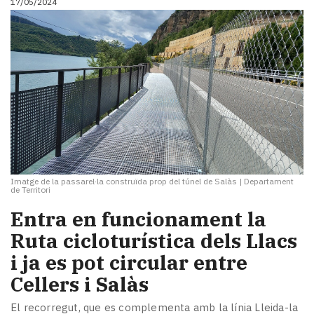
17/05/2024
Imatge de la passarel·la construïda prop del túnel de Salàs
|
Departament
de Territori
Entra en funcionament la
Ruta cicloturística dels Llacs
i ja es pot circular entre
Cellers i Salàs
El recorregut, que es complementa amb la línia Lleida-la