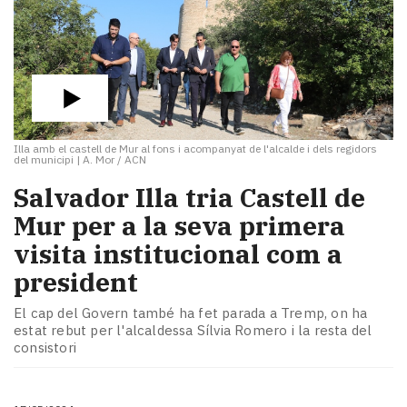
Illa amb el castell de Mur al fons i acompanyat de l'alcalde i dels regidors
del municipi
|
A. Mor / ACN
Salvador Illa tria Castell de
Mur per a la seva primera
visita institucional com a
president
El cap del Govern també ha fet parada a Tremp, on ha
estat rebut per l'alcaldessa Sílvia Romero i la resta del
consistori