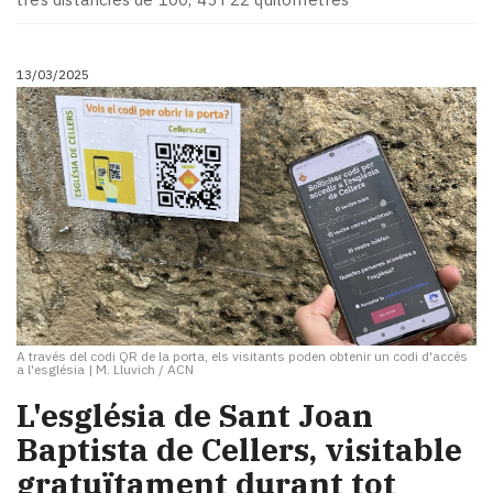
13/03/2025
A través del codi QR de la porta, els visitants poden obtenir un codi d'accés
a l'església
|
M. Lluvich / ACN
L'església de Sant Joan
Baptista de Cellers, visitable
gratuïtament durant tot