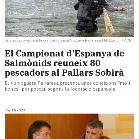
Un pescador durant la competició a la Noguera Pallaresa
|
M. Lluvich / ACN
​El Campionat d'Espanya de
Salmònids reuneix 80
pescadors al Pallars Sobirà
El riu Noguera Pallaresa presenta unes condicions "molt
bones" per pescar, segons la federació espanyola
25/03/2023