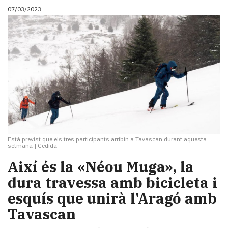
07/03/2023
Està previst que els tres participants arribin a Tavascan durant aquesta
setmana
|
Cedida
Així és la «Néou Muga», la
dura travessa amb bicicleta i
esquís que unirà l'Aragó amb
Tavascan