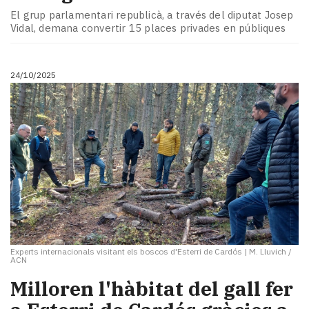
El grup parlamentari republicà, a través del diputat Josep
Vidal, demana convertir 15 places privades en públiques
24/10/2025
Experts internacionals visitant els boscos d'Esterri de Cardós
|
M. Lluvich /
ACN
​Milloren l'hàbitat del gall fer