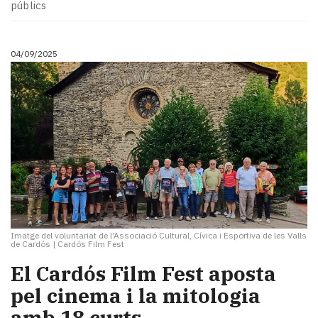
públics
04/09/2025
Imatge del voluntariat de l’Associació Cultural, Cívica i Esportiva de les Valls
de Cardós
|
Cardós Film Fest
El Cardós Film Fest aposta
pel cinema i la mitologia
amb 18 curts