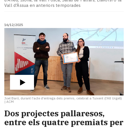
Vall d'Àssua en anteriors temporades
16/12/2025
Joel Baró, durant l'acte d'entrega dels premis, celebrat a Tuixent (l'Alt Urgell)
|
ACM
Dos projectes pallaresos,
entre els quatre premiats per