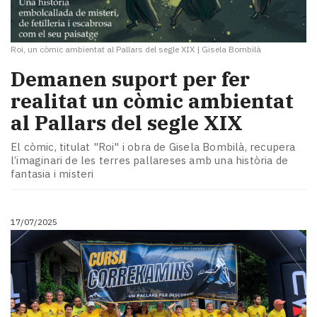
Roi, un còmic ambientat al Pallars del segle XIX
|
Gisela Bombilà
Demanen suport per fer
realitat un còmic ambientat
al Pallars del segle XIX
El còmic, titulat "Roi" i obra de Gisela Bombilà, recupera
l’imaginari de les terres pallareses amb una història de
fantasia i misteri
17/07/2025