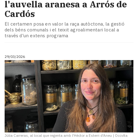
l'auvella aranesa a Arrós de
Cardós
El certamen posa en valor la raça autòctona, la gestió
dels béns comunals i el teixit agroalimentari local a
través d'un extens programa
29/03/2026
Júlia Carreras, al local que regenta amb l'Héctor a Esterri d'Aneu
|
Occvlta