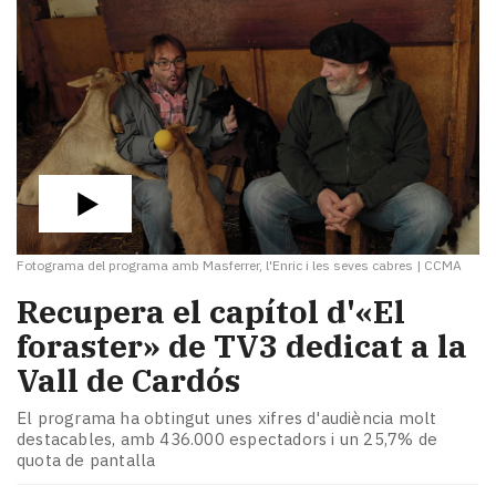
Fotograma del programa amb Masferrer, l'Enric i les seves cabres
|
CCMA
Recupera el capítol d'«El
foraster» de TV3 dedicat a la
Vall de Cardós
El programa ha obtingut unes xifres d'audiència molt
destacables, amb 436.000 espectadors i un 25,7% de
quota de pantalla