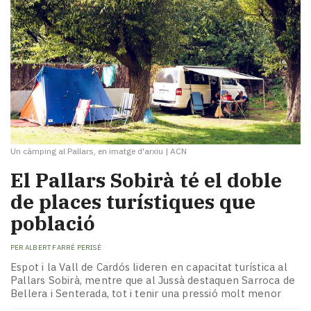
Un càmping al Pallars, en imatge d'arxiu
|
ACN
El Pallars Sobirà té el doble
de places turístiques que
població
PER
ALBERT FARRÉ PERISÉ
Espot i la Vall de Cardós lideren en capacitat turística al
Pallars Sobirà, mentre que al Jussà destaquen Sarroca de
Bellera i Senterada, tot i tenir una pressió molt menor