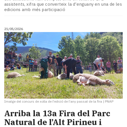
Subscriptors
assistents, xifra que converteix la d'enguany en una de les
La
edicions amb més participació
newsletter
del
Pallars
21/05/2026
Contingut
patrocinat
Lo
més
llegit...
Editorial
Imatge del concurs de xolla de l'edició de l'any passat de la fira
|
PNAP
Arriba la 13a Fira del Parc
Natural de l’Alt Pirineu i