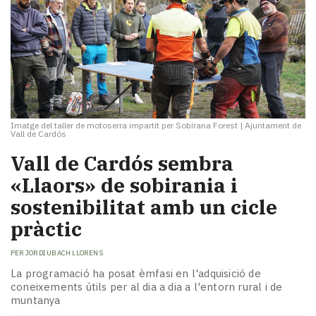
Imatge del taller de motoserra impartit per Sobirana Forest
|
Ajuntament de
Vall de Cardós
Vall de Cardós sembra
«Llaors» de sobirania i
sostenibilitat amb un cicle
pràctic
PER
JORDI UBACH LLORENS
La programació ha posat èmfasi en l'adquisició de
coneixements útils per al dia a dia a l'entorn rural i de
muntanya