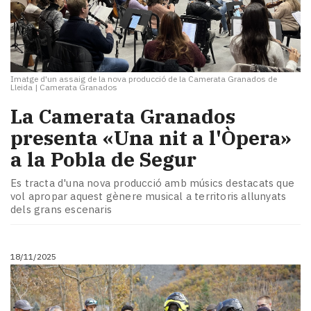
Imatge d'un assaig de la nova producció de la Camerata Granados de
Lleida
|
Camerata Granados
La Camerata Granados
presenta «Una nit a l'Òpera»
a la Pobla de Segur
Es tracta d'una nova producció amb músics destacats que
vol apropar aquest gènere musical a territoris allunyats
dels grans escenaris
18/11/2025