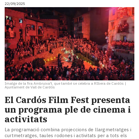
22/09/2025
Imatge de la fira Ambruixa't, que també se celebra a RIbera de Cardós
|
Ajuntament de Vall de Cardós
El Cardós Film Fest presenta
un programa ple de cinema i
activitats
La programació combina projeccions de llargmetratges i
curtmetratges, taules rodones i activitats per a tots els