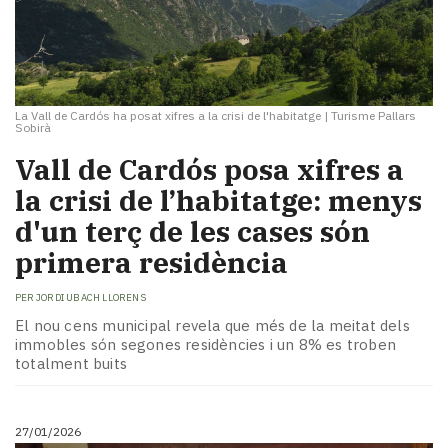
La Vall de Cardós ha posat xifres a la crisi de l'habitatge
|
Turisme Pallars
Sobirà
​Vall de Cardós posa xifres a
la crisi de l’habitatge: menys
d'un terç de les cases són
primera residència
PER
JORDI UBACH LLORENS
El nou cens municipal revela que més de la meitat dels
immobles són segones residències i un 8% es troben
totalment buits
27/01/2026