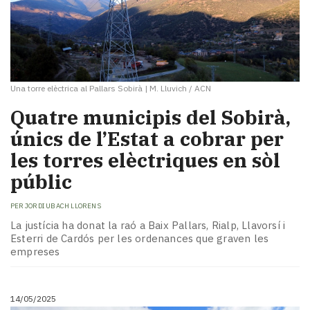
Una torre elèctrica al Pallars Sobirà
|
M. Lluvich / ACN
Quatre municipis del Sobirà,
únics de l’Estat a cobrar per
les torres elèctriques en sòl
públic
PER
JORDI UBACH LLORENS
La justícia ha donat la raó a Baix Pallars, Rialp, Llavorsí i
Esterri de Cardós per les ordenances que graven les
empreses
14/05/2025