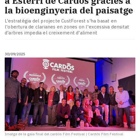
a Esterri de Cardós gràcies a
la bioenginyeria del paisatge
L'estratègia del projecte CustForest s'ha basat en
l'obertura de clarianes en zones on l'excessiva densitat
d'arbres impedia el creixement d'aliment
30/09/2025
Imatge de la gala final del cardós Film Festival
|
Cardós Film Festival