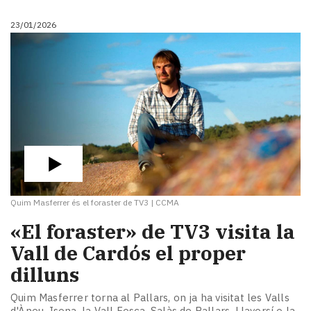
23/01/2026
Quim Masferrer és el foraster de TV3
|
CCMA
«El foraster» de TV3 visita la
Vall de Cardós el proper
dilluns
Quim Masferrer torna al Pallars, on ja ha visitat les Valls
d'Àneu, Isona, la Vall Fosca, Salàs de Pallars, Llavorsí o la