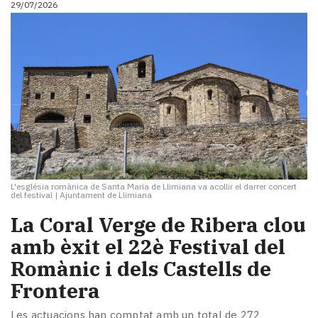
29/07/2026
i
turisme
Cultura
Esports
Mai
tant!
TV
i
mitjans
El
temps
L'església romànica de Santa Maria de Llimiana va acollir el darrer concert
Reportatges
del festival
|
Ajuntament de Llimiana
Entrevistes
La Coral Verge de Ribera clou
Enquestes
A
amb èxit el 22è Festival del
escena!
Romànic i dels Castells de
Dis
Frontera
la
teva!
Les actuacions han comptat amb un total de 272