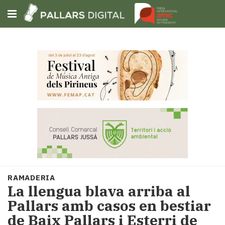
Subscriu-t'hi
Cerca
Portada
Opinió
Fem-
ho
fàcil
Successos
Societat
RAMADERIA
Política
La llengua blava arriba al
i
Pallars amb casos en bestiar
municipis
de Baix Pallars i Esterri de
Economia