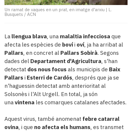
Subscriptors
La
Un ramat de vaques en un prat, en imatge d'arxiu
|
L.
Busquets / ACN
newsletter
del
Pallars
Contingut
La
llengua blava
, una
malaltia infecciosa
que
patrocinat
afecta les espècies de
boví
i
oví
, ja ha arribat al
Lo
Pallars
, en concret al
Pallars Sobirà
. Segons
més
dades del
Departament d'Agricultura
, s'han
llegit...
detectat
dos nous focus
als municipis de
Baix
Editorial
Pallars
i
Esterri de Cardós
, després que ja se
n'haguessin detectat amb anterioritat al
Solsonès i l'Alt Urgell. En total, ja són
una
vintena
les comarques catalanes afectades.
Aquest virus, també anomenat
febre catarral
ovina
, i que
no afecta els humans
, es transmet