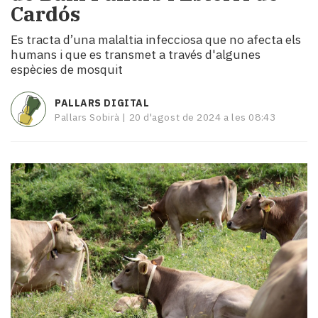
Cardós
i
turisme
Es tracta d’una malaltia infecciosa que no afecta els
Cultura
humans i que es transmet a través d'algunes
Esports
espècies de mosquit
Mai
tant!
PALLARS DIGITAL
TV
Pallars Sobirà |
20 d'agost de 2024 a les 08:43
i
mitjans
El
temps
Reportatges
Entrevistes
Enquestes
A
escena!
Dis
la
teva!