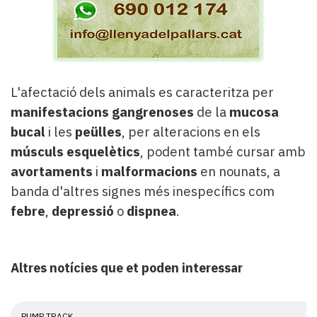
L'afectació dels animals es caracteritza per
manifestacions gangrenoses
de la
mucosa
bucal
i les
peülles
, per alteracions en els
músculs esquelètics
, podent també cursar amb
avortaments
i
malformacions
en nounats, a
banda d'altres signes més inespecífics com
febre
,
depressió
o
dispnea
.
Altres notícies que et poden interessar
PUMP TRACK