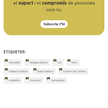
el
suport
i el
compromís
de persones
com tu.
Subscriu-t'hi
ETIQUETES:
Societat
llengua blava
oví
boví
Pallars Sobirà
Baix Pallars
Esterri de Cardós
malaltia
mosquit
ramaderia