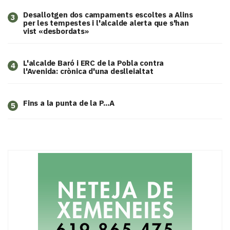
​Desallotgen dos campaments escoltes a Alins
3
per les tempestes i l'alcalde alerta que s'han
vist «desbordats»
L'alcalde Baró i ERC de la Pobla contra
4
l'Avenida: crònica d'una deslleialtat
Fins a la punta de la P...A
5