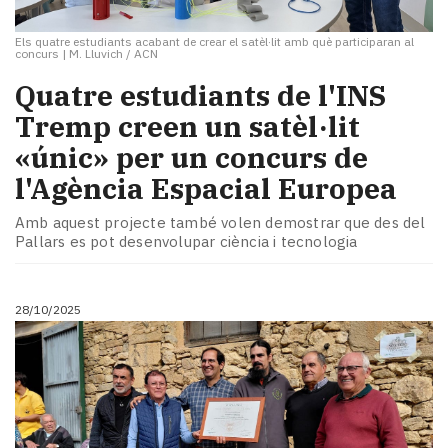
Els quatre estudiants acabant de crear el satèl·lit amb què participaran al
concurs
|
M. Lluvich / ACN
Quatre estudiants de l'INS
Tremp creen un satèl·lit
«únic» per un concurs de
l'Agència Espacial Europea
Amb aquest projecte també volen demostrar que des del
Pallars es pot desenvolupar ciència i tecnologia
28/10/2025