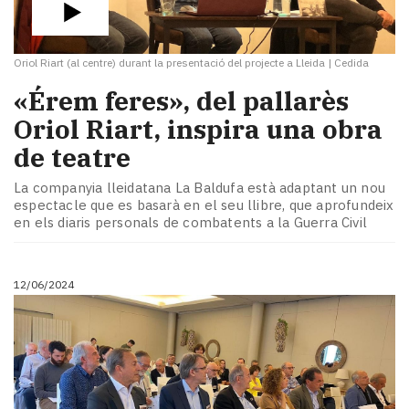
Oriol Riart (al centre) durant la presentació del projecte a Lleida
|
Cedida
«Érem feres», del pallarès
Oriol Riart, inspira una obra
de teatre
La companyia lleidatana La Baldufa està adaptant un nou
espectacle que es basarà en el seu llibre, que aprofundeix
en els diaris personals de combatents a la Guerra Civil
12/06/2024