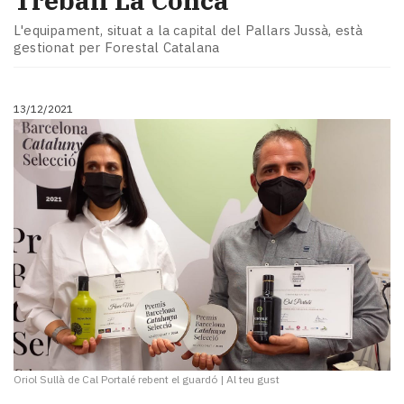
Treball La Conca
L'equipament, situat a la capital del Pallars Jussà, està
gestionat per Forestal Catalana
13/12/2021
Oriol Sullà de Cal Portalé rebent el guardó
|
Al teu gust