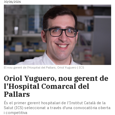
30/06/2026
i
turisme
Cultura
Esports
Mai
tant!
TV
i
mitjans
El
temps
El nou gerent de l'Hospital del Pallars, Oriol Yuguero
|
ICS
Reportatges
Entrevistes
​Oriol Yuguero, nou gerent de
Enquestes
l'Hospital Comarcal del
A
Pallars
escena!
Dis
És el primer gerent hospitalari de l'Institut Català de la
la
Salut (ICS) seleccionat a través d'una convocatòria oberta
teva!
i competitiva