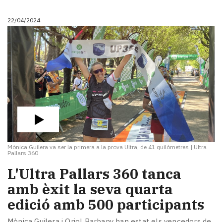
22/04/2024
Mònica Guilera va ser la primera a la prova Ultra, de 41 quilòmetres
|
Ultra
Pallars 360
L'Ultra Pallars 360 tanca
amb èxit la seva quarta
edició amb 500 participants
Mònica Guilera i Oriol Barbany han estat els vencedors de