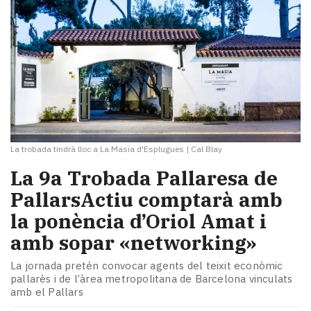
La trobada tindrà lloc a La Masia d'Esplugues
|
Cal Blay
La 9a Trobada Pallaresa de
PallarsActiu comptarà amb
la ponència d’Oriol Amat i
amb sopar «networking»
La jornada pretén convocar agents del teixit econòmic
pallarès i de l’àrea metropolitana de Barcelona vinculats
amb el Pallars