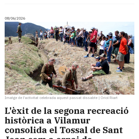
Subscriptors
La
newsletter
08/06/2026
del
Pallars
Contingut
patrocinat
Lo
més
llegit...
Editorial
Imatge de l'activitat celebrada aquest passat dissabte
|
Oriol Riart
L'èxit de la segona recreació
històrica a Vilamur
consolida el Tossal de Sant