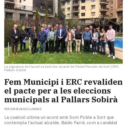
La signatura de l'acord va tenir lloc al jardí de l'Hotel Pessets de Sort
|
ERC
Pallars Sobirà
Fem Municipi i ERC revaliden
el pacte per a les eleccions
municipals al Pallars Sobirà
PER
JORDI UBACH LLORENS
La coalició ultima un acord amb Som Poble a Sort que
contempla l'actual alcalde, Baldo Farré, com a candidat