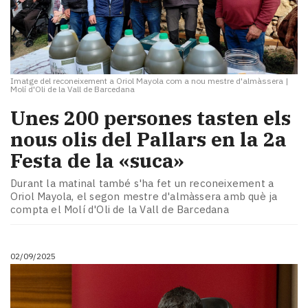
Imatge del reconeixement a Oriol Mayola com a nou mestre d'almàssera
|
Molí d'Oli de la Vall de Barcedana
Unes 200 persones tasten els
nous olis del Pallars en la 2a
Festa de la «suca»
Durant la matinal també s'ha fet un reconeixement a
Oriol Mayola, el segon mestre d'almàssera amb què ja
compta el Molí d'Oli de la Vall de Barcedana
02/09/2025