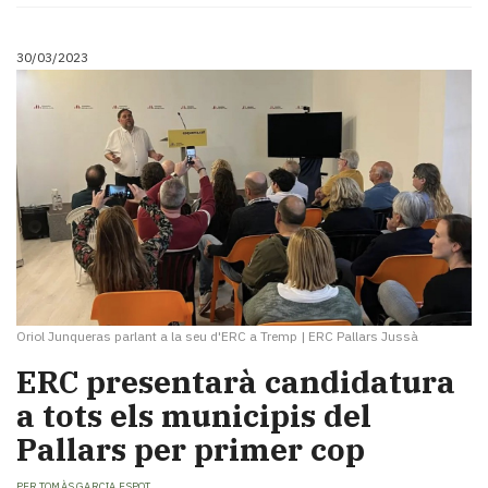
30/03/2023
Oriol Junqueras parlant a la seu d'ERC a Tremp
|
ERC Pallars Jussà
ERC presentarà candidatura
a tots els municipis del
Pallars per primer cop
PER
TOMÀS GARCIA ESPOT