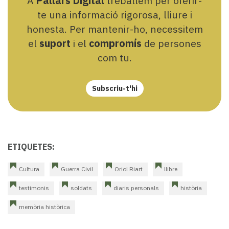
A
Pallars Digital
treballem per oferir-
te una informació rigorosa, lliure i
honesta. Per mantenir-ho, necessitem
el
suport
i el
compromís
de persones
com tu.
Subscriu-t'hi
ETIQUETES:
Cultura
Guerra Civil
Oriol Riart
llibre
testimonis
soldats
diaris personals
història
memòria històrica