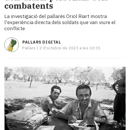
combatents
i
turisme
La investigació del pallarès Oriol Riart mostra
Cultura
l'experiència directa dels soldats que van viure el
Esports
conflicte
Mai
tant!
PALLARS DIGITAL
TV
Pallars |
2 d'octubre de 2023 a les 10:15
i
mitjans
El
temps
Reportatges
Entrevistes
Enquestes
A
escena!
Dis
la
teva!