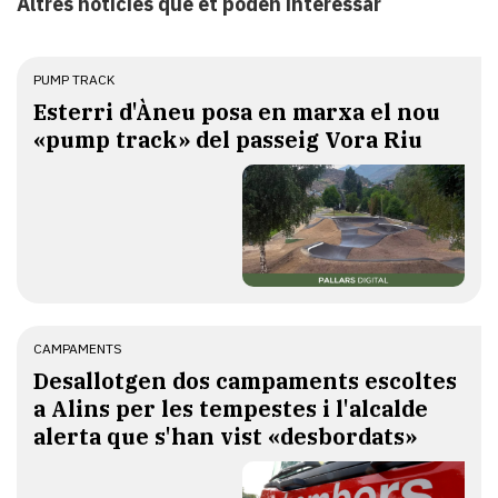
Altres notícies que et poden interessar
PUMP TRACK
Esterri d'Àneu posa en marxa el nou
«pump track» del passeig Vora Riu
CAMPAMENTS
​Desallotgen dos campaments escoltes
a Alins per les tempestes i l'alcalde
alerta que s'han vist «desbordats»