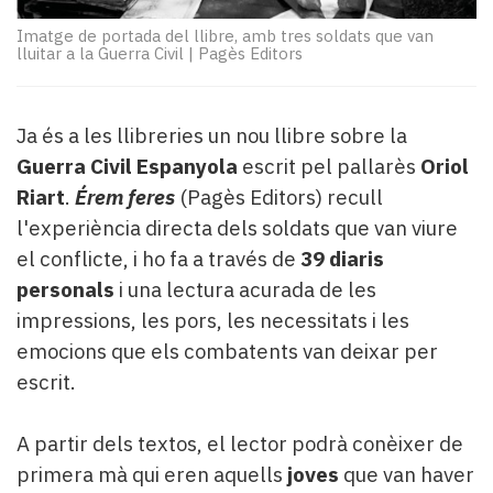
Subscriptors
La
Imatge de portada del llibre, amb tres soldats que van
lluitar a la Guerra Civil
|
Pagès Editors
newsletter
del
Pallars
Contingut
Ja és a les llibreries un nou llibre sobre la
patrocinat
Guerra Civil Espanyola
escrit pel pallarès
Oriol
Lo
Riart
.
Érem feres
(Pagès Editors) recull
més
l'experiència directa dels soldats que van viure
llegit...
el conflicte, i ho fa a través de
39 diaris
Editorial
personals
i una lectura acurada de les
impressions, les pors, les necessitats i les
emocions que els combatents van deixar per
escrit.
A partir dels textos, el lector podrà conèixer de
primera mà qui eren aquells
joves
que van haver