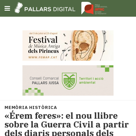
Subscriu-t'hi
Cerca
Portada
Opinió
Fem-
ho
fàcil
Successos
Societat
MEMÒRIA HISTÒRICA
Política
«Érem feres»: el nou llibre
i
sobre la Guerra Civil a partir
municipis
dels diaris personals dels
Economia