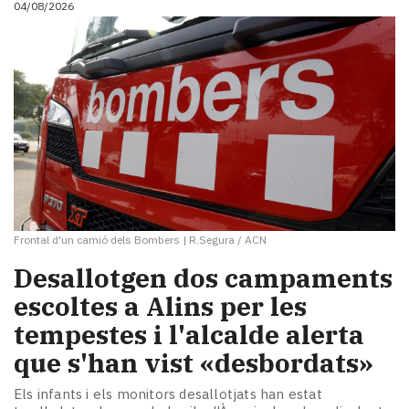
04/08/2026
i
turisme
Cultura
Esports
Mai
tant!
TV
i
mitjans
El
temps
Frontal d'un camió dels Bombers
|
R.Segura / ACN
Reportatges
Entrevistes
​Desallotgen dos campaments
Enquestes
escoltes a Alins per les
A
tempestes i l'alcalde alerta
escena!
Dis
que s'han vist «desbordats»
la
teva!
Els infants i els monitors desallotjats han estat