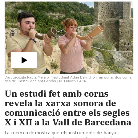
L'arqueòloga Paula Melero i l'estudiant Adrià Belinchón fan sonar dos corns
des del Castell de Sant Gervàs
|
M. Lluvich / ACN
Un estudi fet amb corns
revela la xarxa sonora de
comunicació entre els segles
X i XII a la Vall de Barcedana
La recerca demostra que els instruments de banya i