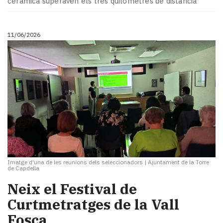
ceràmica superaven els tres quilòmetres de distància
11/06/2026
Imatge d'una de les reunions dels seleccionadors
|
Ajuntament de la Torre
de Capdella
Neix el Festival de
Curtmetratges de la Vall
Fosca