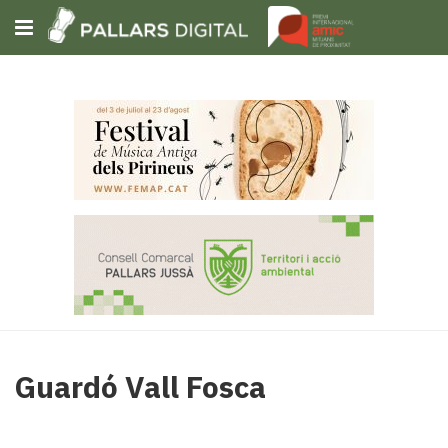
Subscriu-t'hi
Cerca
Portada
Opinió
Fem-
ho
fàcil
Successos
Societat
Política
Guardó Vall Fosca
i
municipis
Economia