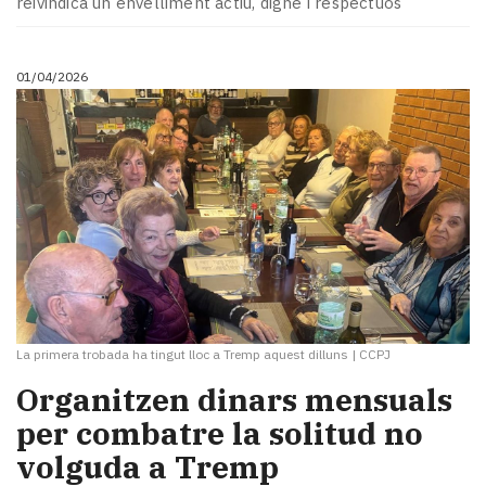
reivindica un envelliment actiu, digne i respectuós
Subscriptors
La
newsletter
01/04/2026
del
Pallars
Contingut
patrocinat
Lo
més
llegit...
Editorial
La primera trobada ha tingut lloc a Tremp aquest dilluns
|
CCPJ
Organitzen dinars mensuals
per combatre la solitud no
volguda a Tremp