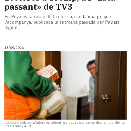
passant» de TV3
En Peyu es fa ressò de la notícia, i de la imatge que
l'acompanya, publicada la setmana passada per Pallars
Digital
13/09/2024
L'objectiu dels estafadors és obtenir les dades bancàries dels antics clients
del Círculo
|
ACN