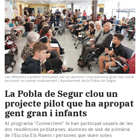
Les diferents parelles formades per un alumne i una persona gran han estat
escrivint-se cartes mútuament
|
Ajuntament de la Pobla de Segur
La Pobla de Segur clou un
projecte pilot que ha apropat
gent gran i infants
Al programa “Connectem” hi han participat usuaris de les
dos residències poblatanes, alumnes de sisè de primària
de l’Escola Els Raiers i persones que viuen soles