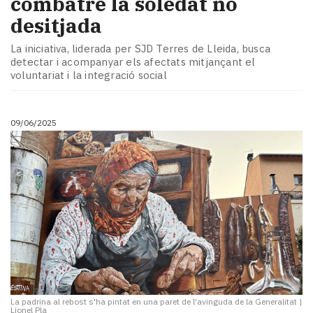
combatre la soledat no
desitjada
La iniciativa, liderada per SJD Terres de Lleida, busca
detectar i acompanyar els afectats mitjançant el
voluntariat i la integració social
09/06/2025
La padrina al rebost s'ha pintat en una paret de l'avinguda de la Generalitat
|
Lionel Pla