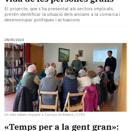
El projecte, que s’ha presentat als sectors implicats,
pretén identificar la situació dels ancians a la comarca i
desenvolupar polítiques i actuacions
28/05/2024
Un dels tallers impartit a Sarroca de Bellera
|
CCPJ
«Temps per a la gent gran»: