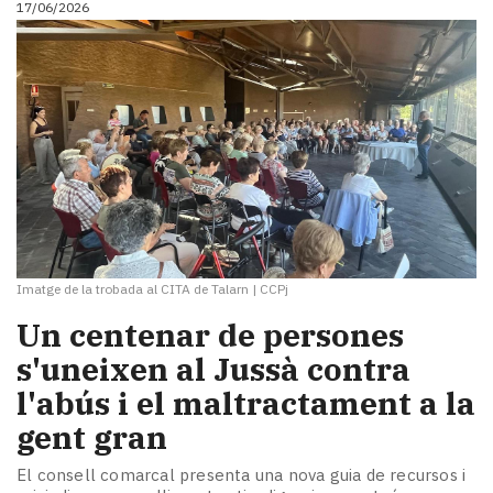
17/06/2026
i
turisme
Cultura
Esports
Mai
tant!
TV
i
mitjans
El
temps
Imatge de la trobada al CITA de Talarn
|
CCPj
Reportatges
Entrevistes
Un centenar de persones
Enquestes
s'uneixen al Jussà contra
A
l'abús i el maltractament a la
escena!
Dis
gent gran
la
teva!
El consell comarcal presenta una nova guia de recursos i