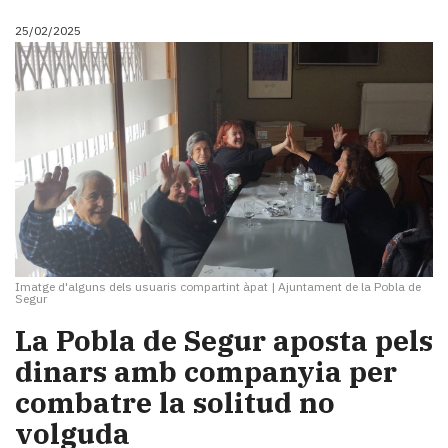
25/02/2025
Imatge d'alguns dels usuaris compartint àpat
|
Ajuntament de la Pobla de
Segur
La Pobla de Segur aposta pels
dinars amb companyia per
combatre la solitud no
volguda