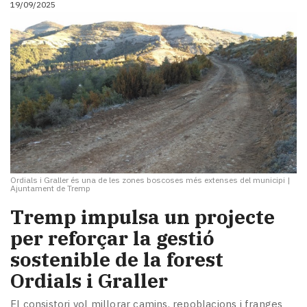
19/09/2025
i
turisme
Cultura
Esports
Mai
tant!
TV
i
mitjans
El
temps
Ordials i Graller és una de les zones boscoses més extenses del municipi
|
Reportatges
Ajuntament de Tremp
Entrevistes
Tremp impulsa un projecte
Enquestes
A
per reforçar la gestió
escena!
sostenible de la forest
Dis
Ordials i Graller
la
teva!
El consistori vol millorar camins, repoblacions i franges