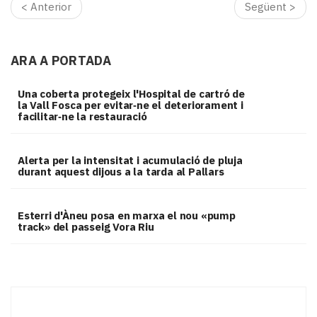
< Anterior
Següent >
ARA A PORTADA
Una coberta protegeix l'Hospital de cartró de
la Vall Fosca per evitar‑ne el deteriorament i
facilitar‑ne la restauració
Alerta per la intensitat i acumulació de pluja
durant aquest dijous a la tarda al Pallars
Esterri d'Àneu posa en marxa el nou «pump
track» del passeig Vora Riu