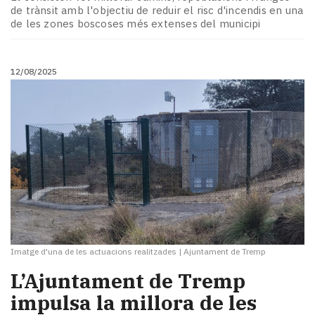
Subscriptors
de trànsit amb l'objectiu de reduir el risc d'incendis en una
La
de les zones boscoses més extenses del municipi
newsletter
del
Pallars
12/08/2025
Contingut
patrocinat
Lo
més
llegit...
Editorial
Imatge d'una de les actuacions realitzades
|
Ajuntament de Tremp
L’Ajuntament de Tremp
impulsa la millora de les