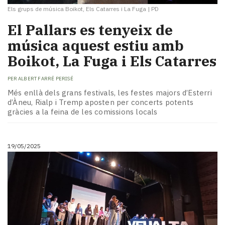
Els grups de música Boikot, Els Catarres i La Fuga
|
PD
El Pallars es tenyeix de
música aquest estiu amb
Boikot, La Fuga i Els Catarres
PER
ALBERT FARRÉ PERISÉ
Més enllà dels grans festivals, les festes majors d’Esterri
d’Àneu, Rialp i Tremp aposten per concerts potents
gràcies a la feina de les comissions locals
19/05/2025