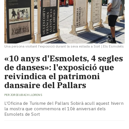
Una persona visitant l'exposició durant la seva estada a Sort
|
Els Esmolets
«10 anys d'Esmolets, 4 segles
de danses»: l'exposició que
reivindica el patrimoni
dansaire del Pallars
PER
JORDI UBACH LLORENS
L'Oficina de Turisme del Pallars Sobirà acull aquest hivern
la mostra que commemora el 10è aniversari dels
Esmolets de Sort