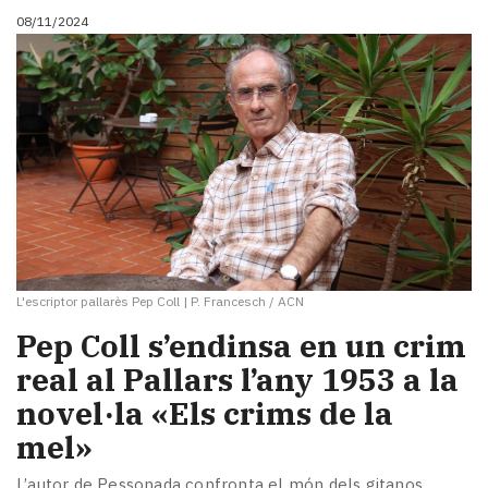
08/11/2024
L'escriptor pallarès Pep Coll
|
P. Francesch / ACN
Pep Coll s’endinsa en un crim
real al Pallars l’any 1953 a la
novel·la «Els crims de la
mel»
L’autor de Pessonada confronta el món dels gitanos