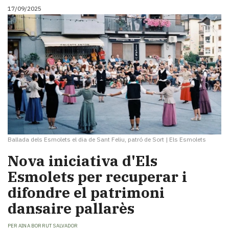
17/09/2025
Ballada dels Esmolets el dia de Sant Feliu, patró de Sort
|
Els Esmolets
Nova iniciativa d'Els
Esmolets per recuperar i
difondre el patrimoni
dansaire pallarès
PER
AINA BORRUT SALVADOR