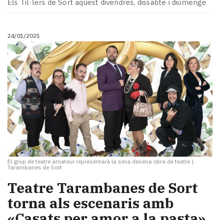
Els Til·lers de Sort aquest divendres, dissabte i diumenge
24/01/2025
El grup de teatre amateur representarà la seva desena obra de teatre
|
Tarambanes de Sort
Teatre Tarambanes de Sort
torna als escenaris amb
«Casats per amor a la pasta»