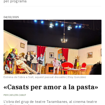
pel programa
04/02/2025
Estrena de l'obra a Sort, aquest passat dissabte
|
Eloy Gonzàlez
«Casats per amor a la pasta»
PER
CARLOTA CANUT
L'obra del grup de teatre Tarambanes, al cinema teatre