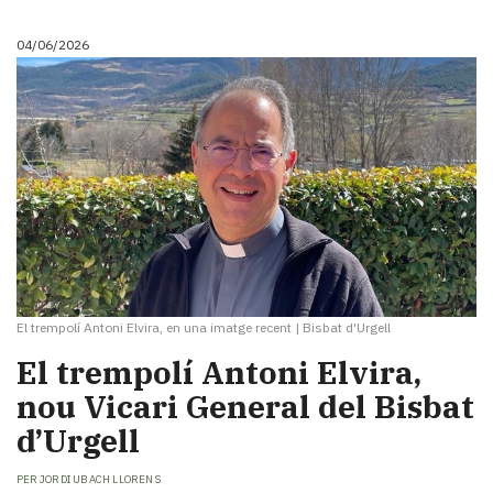
Subscriptors
La
04/06/2026
newsletter
del
Pallars
Contingut
patrocinat
Lo
més
llegit...
Editorial
El trempolí Antoni Elvira, en una imatge recent
|
Bisbat d'Urgell
​El trempolí Antoni Elvira,
nou Vicari General del Bisbat
d’Urgell
PER
JORDI UBACH LLORENS