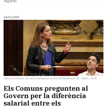
regates
24/11/2025
Jéssica Albiach, en una intervenció recent al Parlament
|
B. Vilaró / ACN
Els Comuns pregunten al
Govern per la diferència
salarial entre els