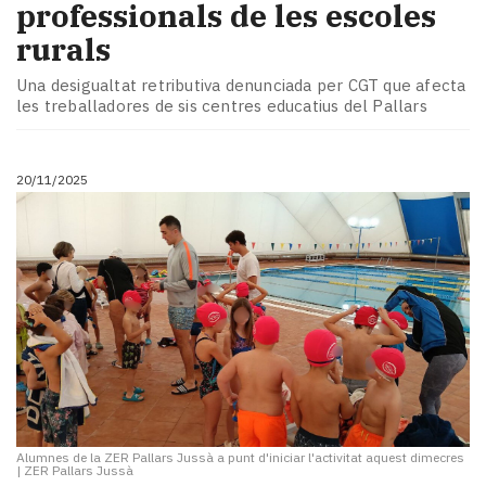
professionals de les escoles
rurals
Una desigualtat retributiva denunciada per CGT que afecta
les treballadores de sis centres educatius del Pallars
20/11/2025
Alumnes de la ZER Pallars Jussà a punt d'iniciar l'activitat aquest dimecres
|
ZER Pallars Jussà