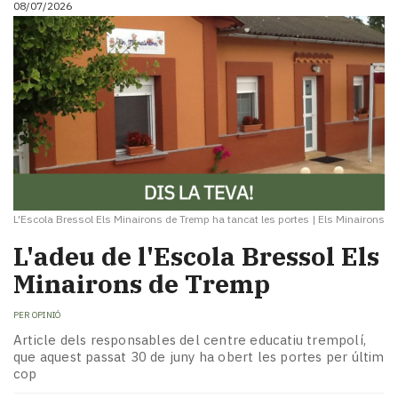
08/07/2026
i
turisme
Cultura
Esports
Mai
tant!
TV
i
mitjans
El
temps
L'Escola Bressol Els Minairons de Tremp ha tancat les portes
|
Els Minairons
Reportatges
L'adeu de l'Escola Bressol Els
Entrevistes
Minairons de Tremp
Enquestes
A
PER
OPINIÓ
escena!
Dis
Article dels responsables del centre educatiu trempolí,
que aquest passat 30 de juny ha obert les portes per últim
la
cop
teva!