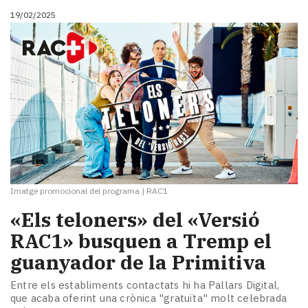
19/02/2025
Imatge promocional del programa
|
RAC1
«Els teloners» del «Versió
RAC1» busquen a Tremp el
guanyador de la Primitiva
Entre els establiments contactats hi ha Pallars Digital,
que acaba oferint una crònica "gratuïta" molt celebrada