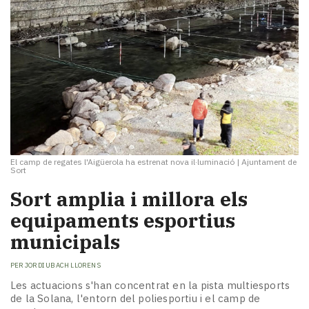
El camp de regates l'Aigüerola ha estrenat nova il·luminació
|
Ajuntament de
Sort
Sort amplia i millora els
equipaments esportius
municipals
PER
JORDI UBACH LLORENS
Les actuacions s'han concentrat en la pista multiesports
de la Solana, l'entorn del poliesportiu i el camp de