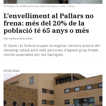
El Pallars té 4.888 persones amb 65 anys o més
|
Arxiu
L'envelliment al Pallars no
frena: més del 20% de la
població té 65 anys o més
PER
TOMÀS GARCIA ESPOT
El Jussà i el Sobirà ocupen la segona i tercera posició del
rànquing català amb més persones d'aquest grup d'edat,
només superades per les Garrigues
07/02/2024