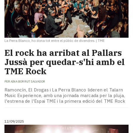
La Perra Blanco, ho dona tot entre el públic de divendres
|
TME
El rock ha arribat al Pallars
Jussà per quedar‑s'hi amb el
TME Rock
PER
AINA BORRUT SALVADOR
Ramoncín, El Drogas i La Perra Blanco lideren el Talarn
Music Experience, amb una jornada marcada per la pluja,
l'estrena de l'Espai TME i la primera edició del TME Rock
12/09/2025