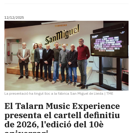
Subscriptors
La
newsletter
12/12/2025
del
Pallars
Contingut
patrocinat
Lo
més
llegit...
Editorial
La presentació ha tingut lloc a la fàbrica San Miguel de Lleida
|
TME
El Talarn Music Experience
presenta el cartell definitiu
de 2026, l'edició del 10è