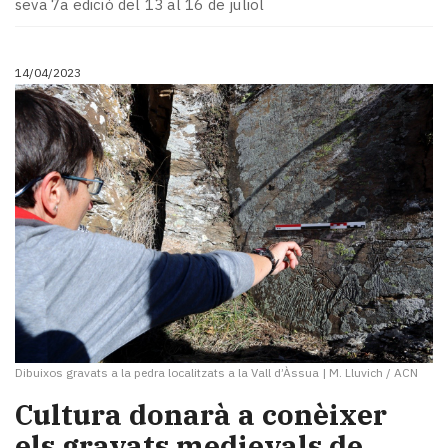
seva 7a edició del 13 al 16 de juliol
14/04/2023
Dibuixos gravats a la pedra localitzats a la Vall d’Àssua
|
M. Lluvich / ACN
Cultura donarà a conèixer
els gravats medievals de