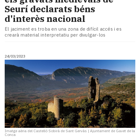
Seurí declarats béns
d'interès nacional
El jaciment es troba en una zona de difícil accés i es
crearà material interpretatiu per divulgar-los
24/03/2023
Imatge aèria del Castelló Sobirà de Sant Gervàs
|
Ajuntament de Gavet de la
Conca