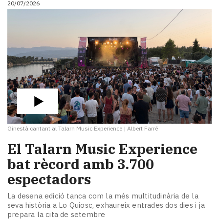
20/07/2026
i
turisme
Cultura
Esports
Mai
tant!
TV
i
mitjans
El
temps
Ginestà cantant al Talarn Music Experience
|
Albert Farré
Reportatges
Entrevistes
El Talarn Music Experience
Enquestes
bat rècord amb 3.700
A
espectadors
escena!
Dis
La desena edició tanca com la més multitudinària de la
la
seva història a Lo Quiosc, exhaureix entrades dos dies i ja
teva!
prepara la cita de setembre