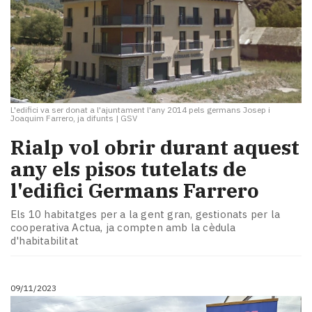
L'edifici va ser donat a l'ajuntament l'any 2014 pels germans Josep i
Joaquim Farrero, ja difunts
|
GSV
Rialp vol obrir durant aquest
any els pisos tutelats de
l'edifici Germans Farrero
Els 10 habitatges per a la gent gran, gestionats per la
cooperativa Actua, ja compten amb la cèdula
d'habitabilitat
09/11/2023