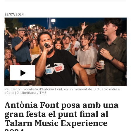
22/07/2024
Pau Debon, vocalista d'Antònia Font, en un moment de l'actuació entre el
públic
|
J. Llimiñana / TME
Antònia Font posa amb una
gran festa el punt final al
Talarn Music Experience