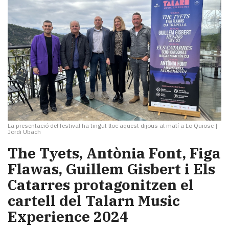
La presentació del festival ha tingut lloc aquest dijous al matí a Lo Quiosc
|
Jordi Ubach
The Tyets, Antònia Font, Figa
Flawas, Guillem Gisbert i Els
Catarres protagonitzen el
cartell del Talarn Music
Experience 2024