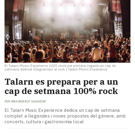
El Talarn Music Experience 2025 viurà per primera vegada un cap de
setmana dedicat íntegrament al rock
|
Talarn Music Experience
Talarn es prepara per a un
cap de setmana 100% rock
PER
AINA BORRUT SALVADOR
El Talarn Music Experience dedica un cap de setmana
complet a llegendes i noves propostes del gènere, amb
concerts, cultura i gastronomia local