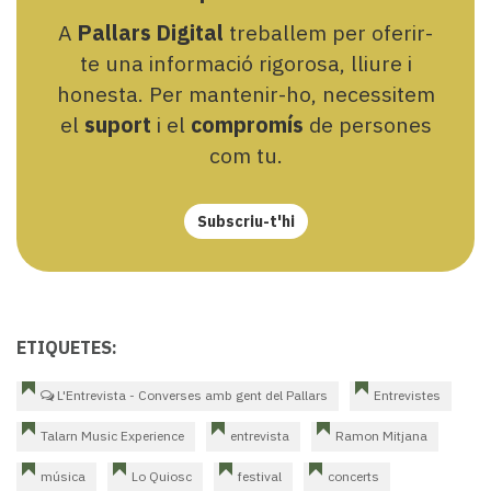
A
Pallars Digital
treballem per oferir-
te una informació rigorosa, lliure i
honesta. Per mantenir-ho, necessitem
el
suport
i el
compromís
de persones
com tu.
Subscriu-t'hi
ETIQUETES:
L'Entrevista - Converses amb gent del Pallars
Entrevistes
Talarn Music Experience
entrevista
Ramon Mitjana
música
Lo Quiosc
festival
concerts