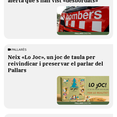
alerta que s'han vist «desbordats»
PALLARÈS
​Neix «Lo Joc», un joc de taula per
reivindicar i preservar el parlar del
Pallars