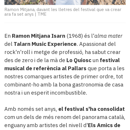
Subscriptors
La
Ramon Mitjana, davant les lletres del festival que va crear
ara fa set anys
|
TME
newsletter
del
Pallars
Contingut
En
Ramon Mitjana Isarn
(1968) és l'
alma mater
patrocinat
del
Talarn Music Experience
. Apassionat del
Lo
rock'n'roll i metge de professió, ha sabut crear
més
des de zero i de la mà de
Lo Quiosc
un
festival
llegit...
musical de referència al Pallars
que porta a les
Editorial
nostres comarques artistes de primer ordre, tot
combinant-ho amb la bona gastronomia de casa
nostra i un esperit incombustible.
Amb només set anys,
el festival s'ha consolidat
com un dels de més renom del panorama català,
enguany amb artistes del nivell d'
Els Amics de