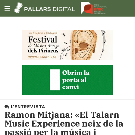
Subscriu-t'hi
Cerca
Portada
Opinió
Fem-
ho
fàcil
Successos
Societat
L'ENTREVISTA
Política
Ramon Mitjana: «El Talarn
i
Music Experience neix de la
municipis
passió per la música i
Economia