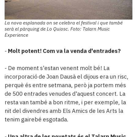
La nova esplanada on se celebra el festival i que també
serà el pàrquing de Lo Quiosc. Foto: Talarn Music
Experience
-
Molt potent! Com va la venda d'entrades?
- De moment s'estan venent molt bé! La
incorporació de Joan Dausà el dijous era un risc,
perquè és entre setmana, però ja portem més
de 500 entrades venudes d'aquest concert. La
resta van també a bon ritme, i per exemple, la
nit del divendres amb Els Amics de les Arts la
tenim gairebé esgotada.
-
Una altra de les novetats és el Talarn Music