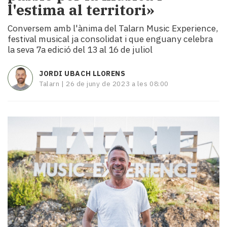
l'estima al territori»
i
turisme
Conversem amb l'ànima del Talarn Music Experience,
Cultura
festival musical ja consolidat i que enguany celebra
Esports
la seva 7a edició del 13 al 16 de juliol
Mai
tant!
JORDI UBACH LLORENS
TV
Talarn |
26 de juny de 2023 a les 08:00
i
mitjans
El
temps
Reportatges
Entrevistes
Enquestes
A
escena!
Dis
la
teva!