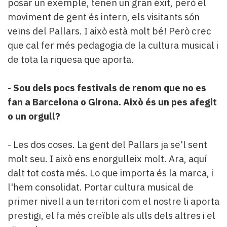
posar un exemple, tenen un gran èxit, però el
moviment de gent és intern, els visitants són
veïns del Pallars. I això està molt bé! Però crec
que cal fer més pedagogia de la cultura musical i
de tota la riquesa que aporta.
-
Sou dels pocs festivals de renom que no es
fan a Barcelona o Girona. Això és un pes afegit
o un orgull?
- Les dos coses. La gent del Pallars ja se'l sent
molt seu. I això ens enorgulleix molt. Ara, aquí
dalt tot costa més. Lo que importa és la marca, i
l'hem consolidat. Portar cultura musical de
primer nivell a un territori com el nostre li aporta
prestigi, el fa més creïble als ulls dels altres i el