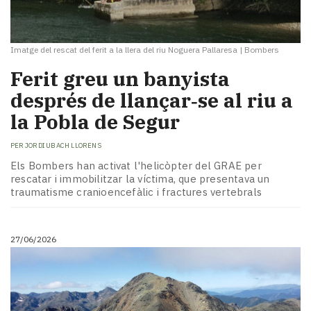
Imatge del rescat del ferit a la llera del riu Noguera Pallaresa
|
Bombers
Ferit greu un banyista
després de llançar‑se al riu a
la Pobla de Segur
PER
JORDI UBACH LLORENS
Els Bombers han activat l'helicòpter del GRAE per
rescatar i immobilitzar la víctima, que presentava un
traumatisme cranioencefàlic i fractures vertebrals
27/06/2026