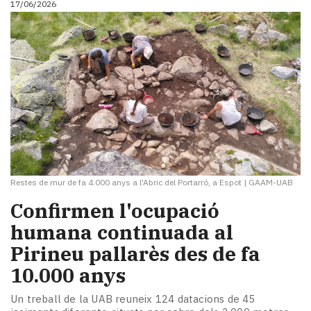
17/06/2026
Restes de mur de fa 4.000 anys a l'Abric del Portarró, a Espot
|
GAAM-UAB
Confirmen l'ocupació
humana continuada al
Pirineu pallarès des de fa
10.000 anys
Un treball de la UAB reuneix 124 datacions de 45