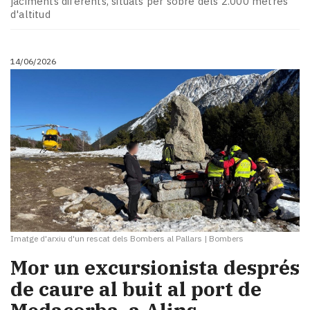
jaciments diferents, situats per sobre dels 2.000 metres
d'altitud
14/06/2026
Imatge d'arxiu d'un rescat dels Bombers al Pallars
|
Bombers
Mor un excursionista després
de caure al buit al port de