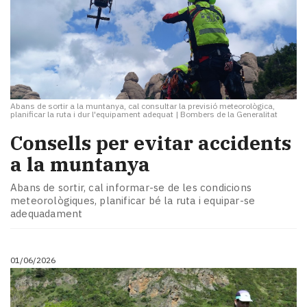
Abans de sortir a la muntanya, cal consultar la previsió meteorològica,
planificar la ruta i dur l'equipament adequat
|
Bombers de la Generalitat
Consells per evitar accidents
a la muntanya
Abans de sortir, cal informar-se de les condicions
meteorològiques, planificar bé la ruta i equipar-se
adequadament
01/06/2026