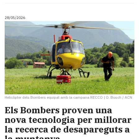
28/05/2026
Helicòpter dels Bombers equipat amb la campana RECCO
|
O. Bosch / ACN
​Els Bombers proven una
nova tecnologia per millorar
la recerca de desapareguts a
la muntanya