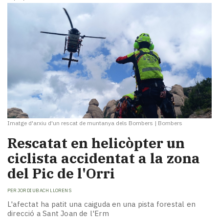
Imatge d'arxiu d'un rescat de muntanya dels Bombers
|
Bombers
​Rescatat en helicòpter un
ciclista accidentat a la zona
del Pic de l'Orri
PER
JORDI UBACH LLORENS
L'afectat ha patit una caiguda en una pista forestal en
direcció a Sant Joan de l'Erm