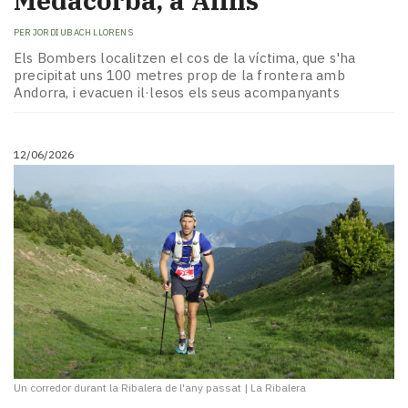
Medacorba, a Alins
PER
JORDI UBACH LLORENS
Els Bombers localitzen el cos de la víctima, que s'ha
precipitat uns 100 metres prop de la frontera amb
Andorra, i evacuen il·lesos els seus acompanyants
12/06/2026
Un corredor durant la Ribalera de l'any passat
|
La Ribalera