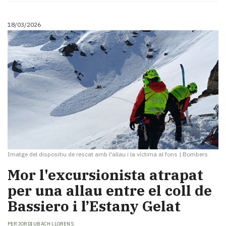
18/03/2026
Imatge del dispositiu de rescat amb l'allau i la víctima al fons
|
Bombers
Mor l'excursionista atrapat
per una allau entre el coll de
Bassiero i l’Estany Gelat
PER
JORDI UBACH LLORENS