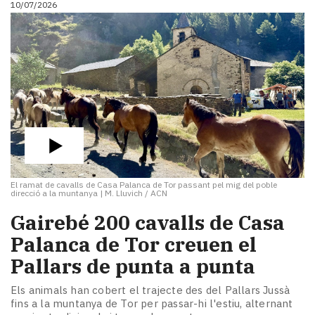
10/07/2026
i
turisme
Cultura
Esports
Mai
tant!
TV
i
mitjans
El
temps
El ramat de cavalls de Casa Palanca de Tor passant pel mig del poble
Reportatges
direcció a la muntanya
|
M. Lluvich / ACN
Entrevistes
Gairebé 200 cavalls de Casa
Enquestes
A
Palanca de Tor creuen el
escena!
Pallars de punta a punta
Dis
la
Els animals han cobert el trajecte des del Pallars Jussà
teva!
fins a la muntanya de Tor per passar-hi l'estiu, alternant