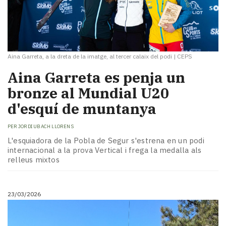
Aina Garreta, a la dreta de la imatge, al tercer calaix del podi
|
CEPS
Aina Garreta es penja un
bronze al Mundial U20
d'esquí de muntanya
PER
JORDI UBACH LLORENS
L'esquiadora de la Pobla de Segur s'estrena en un podi
internacional a la prova Vertical i frega la medalla als
relleus mixtos
23/03/2026