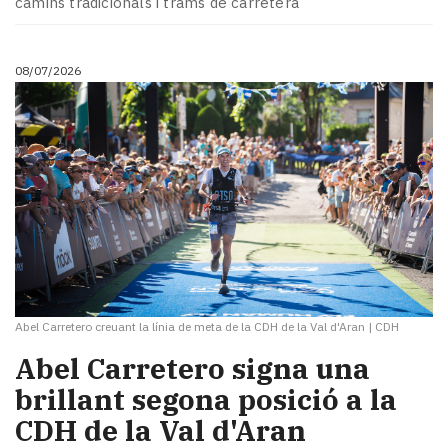
camins tradicionals i trams de carretera
Subscriptors
La
newsletter
08/07/2026
del
Pallars
Contingut
patrocinat
Lo
més
llegit...
Editorial
Abel Carretero creuant la línia de meta de la CDH de la Val d'Aran
|
CDH
Abel Carretero signa una
brillant segona posició a la
CDH de la Val d'Aran