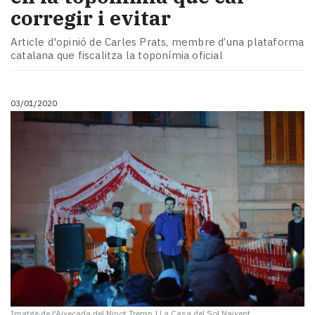
corregir i evitar
Article d'opinió de Carles Prats, membre d’una plataforma
catalana que fiscalitza la toponímia oficial
03/01/2020
Imatge de l'Aixecada del Ninot Tremp
|
La Casa del Sol Naixent