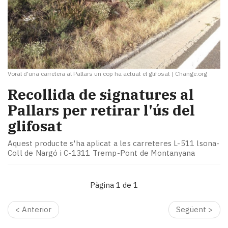
Voral d'una carretera al Pallars un cop ha actuat el glifosat
|
Change.org
​Recollida de signatures al
Pallars per retirar l'ús del
glifosat
Aquest producte s'ha aplicat a les carreteres L-511 lsona-
Coll de Nargó i C-1311 Tremp-Pont de Montanyana
Pàgina 1 de 1
< Anterior
Següent >