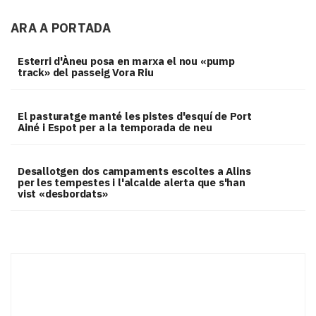
ARA A PORTADA
Esterri d'Àneu posa en marxa el nou «pump
track» del passeig Vora Riu
El pasturatge manté les pistes d'esquí de Port
Ainé i Espot per a la temporada de neu
​Desallotgen dos campaments escoltes a Alins
per les tempestes i l'alcalde alerta que s'han
vist «desbordats»