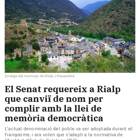
Imatge del municipi de Rialp
|
Viquipèdia
El Senat requereix a Rialp
que canviï de nom per
complir amb la llei de
memòria democràtica
L'actual denominació del poble va ser adoptada durant el
franquisme, i ara volen que s'adapti a la normativa de