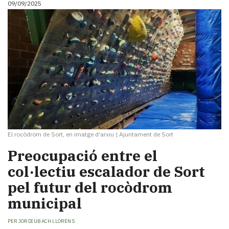
09/09/2025
i
turisme
Cultura
Esports
Mai
tant!
TV
i
mitjans
El
temps
El rocòdrom de Sort, en imatge d'arxiu
|
Ajuntament de Sort
Reportatges
Entrevistes
Preocupació entre el
Enquestes
col·lectiu escalador de Sort
A
pel futur del rocòdrom
escena!
Dis
municipal
la
teva!
PER
JORDI UBACH LLORENS