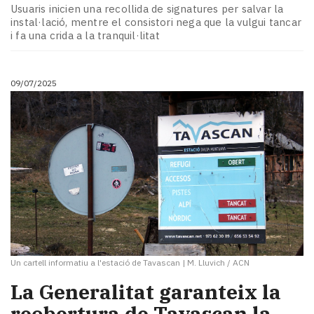
Subscriptors
Usuaris inicien una recollida de signatures per salvar la
La
instal·lació, mentre el consistori nega que la vulgui tancar
newsletter
i fa una crida a la tranquil·litat
del
Pallars
Contingut
09/07/2025
patrocinat
Lo
més
llegit...
Editorial
Un cartell informatiu a l'estació de Tavascan
|
M. Lluvich / ACN
La Generalitat garanteix la
reobertura de Tavascan la