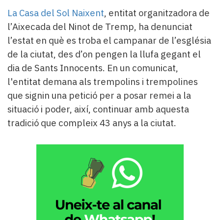
Subscriptors
La Casa del Sol Naixent
, entitat organitzadora de
La
newsletter
l’Aixecada del Ninot de Tremp, ha denunciat
del
l’estat en què es troba el campanar de l’església
Pallars
de la ciutat, des d’on pengen la llufa gegant el
Contingut
dia de Sants Innocents. En un comunicat,
patrocinat
l'entitat demana als trempolins i trempolines
Lo
més
que signin una petició per a posar remei a la
llegit...
situació i poder, així, continuar amb aquesta
Editorial
tradició que compleix 43 anys a la ciutat.