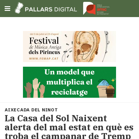
Subscriu-t'hi
Cerca
Portada
Opinió
Fem-
ho
fàcil
Successos
Societat
AIXECADA DEL NINOT
Política
La Casa del Sol Naixent
i
alerta del mal estat en què es
municipis
troba el campanar de Tremp
Economia