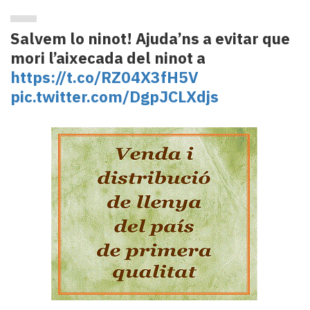
Salvem lo ninot! Ajuda’ns a evitar que
mori l’aixecada del ninot a
https://t.co/RZ04X3fH5V
pic.twitter.com/DgpJCLXdjs