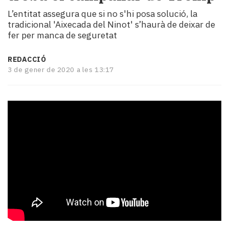
i
L’entitat assegura que si no s'hi posa solució, la
turisme
tradicional 'Aixecada del Ninot' s’haurà de deixar de
Cultura
fer per manca de seguretat
Esports
Mai
REDACCIÓ
tant!
3 de gener de 2020 a les 13:17
TV
i
mitjans
El
temps
Reportatges
Entrevistes
Enquestes
A
escena!
Dis
la
teva!