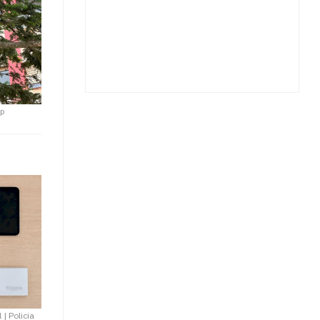
mp
l
|
Policia