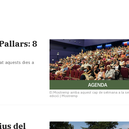
allars: 8
t aquests dies a
El Mostremp arriba aquest cap de setmana a la s
edició
|
Mostremp
ius del