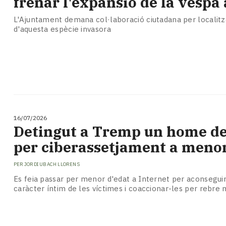
frenar l'expansió de la vespa 
L'Ajuntament demana col·laboració ciutadana per localitza
d'aquesta espècie invasora
16/07/2026
​Detingut a Tremp un home de
per ciberassetjament a meno
PER
JORDI UBACH LLORENS
Es feia passar per menor d'edat a Internet per aconsegui
caràcter íntim de les víctimes i coaccionar-les per rebre