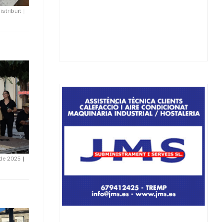
istribuït
|
 de 2025
|