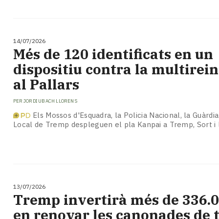
14/07/2026
​Més de 120 identificats en un
dispositiu contra la multirei
al Pallars
PER
JORDI UBACH LLORENS
Els Mossos d'Esquadra, la Policia Nacional, la Guàrdia C
Local de Tremp despleguen el pla Kanpai a Tremp, Sort i 
13/07/2026
Tremp invertirà més de 336.0
en renovar les canonades de 