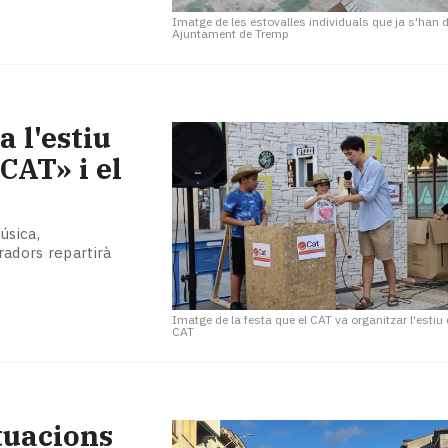
Imatge de les estovalles individuals que ja s'han d
Ajuntament de Tremp
 l'estiu
CAT» i el
úsica,
radors repartirà
Imatge de la festa que el CAT va organitzar l'estiu
CAT
ctuacions