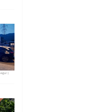
 Segur
|