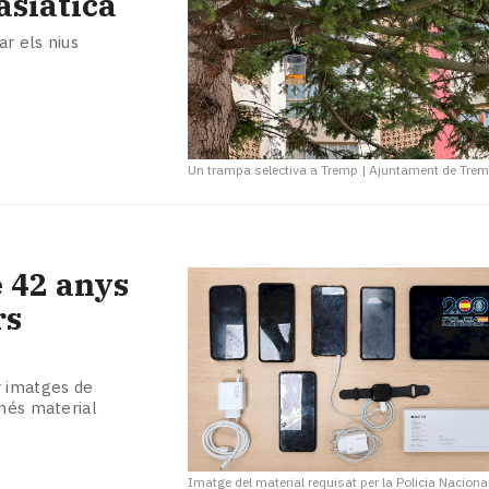
asiàtica
r els nius
Un trampa selectiva a Tremp
|
Ajuntament de Tre
 42 anys
rs
r imatges de
 més material
Imatge del material requisat per la Policia Naciona