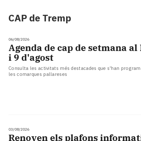
i
turisme
CAP de Tremp
Cultura
Esports
Mai
06/08/2026
tant!
Agenda de cap de setmana al P
TV
i 9 d'agost
i
mitjans
Consulta les activitats més destacades que s'han programa
El
les comarques pallareses
temps
Reportatges
Entrevistes
Enquestes
A
escena!
Dis
la
03/08/2026
Renoven els plafons informat
teva!