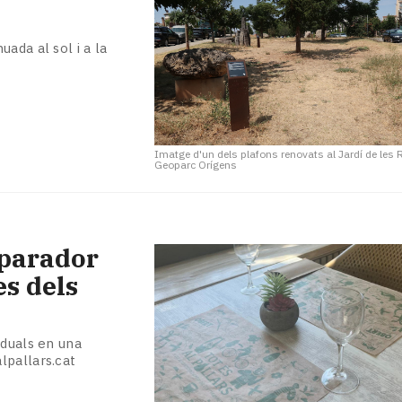
ada al sol i a la
Imatge d'un dels plafons renovats al Jardí de les
Geoparc Orígens
aparador
es dels
iduals en una
lpallars.cat