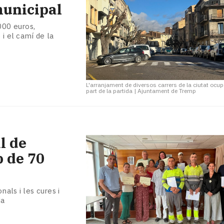
municipal
000 euros,
 i el camí de la
L'arranjament de diversos carrers de la ciutat ocu
part de la partida
|
Ajuntament de Tremp
l de
 de 70
nals i les cures i
da