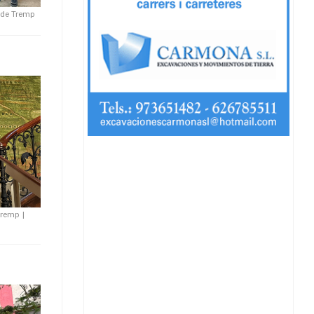
 de Tremp
tremp
|