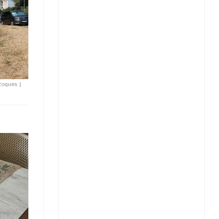
 Roques
|