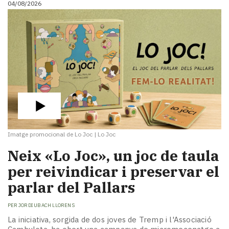
04/08/2026
i
turisme
Cultura
Esports
Mai
tant!
TV
i
mitjans
El
temps
Imatge promocional de Lo Joc
|
Lo Joc
Reportatges
Entrevistes
​Neix «Lo Joc», un joc de taula
Enquestes
per reivindicar i preservar el
A
parlar del Pallars
escena!
Dis
PER
JORDI UBACH LLORENS
la
teva!
La iniciativa, sorgida de dos joves de Tremp i l'Associació