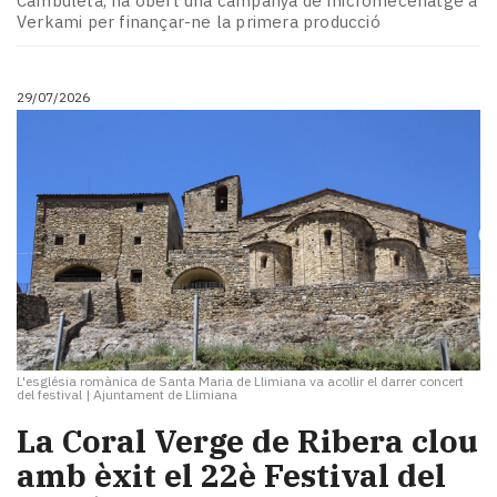
Cambuleta, ha obert una campanya de micromecenatge a
Subscriptors
Verkami per finançar-ne la primera producció
La
newsletter
del
29/07/2026
Pallars
Contingut
patrocinat
Lo
més
llegit...
Editorial
L'església romànica de Santa Maria de Llimiana va acollir el darrer concert
del festival
|
Ajuntament de Llimiana
La Coral Verge de Ribera clou
amb èxit el 22è Festival del