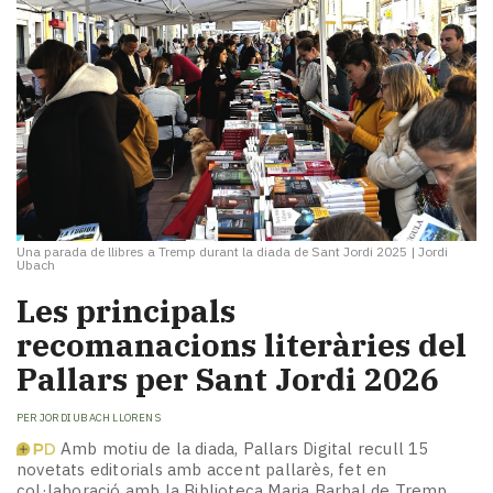
Una parada de llibres a Tremp durant la diada de Sant Jordi 2025
|
Jordi
Ubach
Les principals
recomanacions literàries del
Pallars per Sant Jordi 2026
PER
JORDI UBACH LLORENS
Amb motiu de la diada, Pallars Digital recull 15
novetats editorials amb accent pallarès, fet en
col·laboració amb la Biblioteca Maria Barbal de Tremp