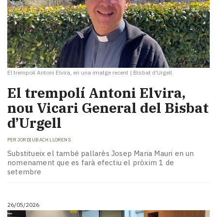
El trempolí Antoni Elvira, en una imatge recent
|
Bisbat d'Urgell
​El trempolí Antoni Elvira,
nou Vicari General del Bisbat
d’Urgell
PER
JORDI UBACH LLORENS
Substitueix el també pallarès Josep Maria Mauri en un
nomenament que es farà efectiu el pròxim 1 de
setembre
26/05/2026