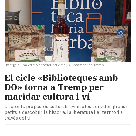
Imatge d'una edició anterior del cicle
|
Ajuntament de Tremp
El cicle «Biblioteques amb
DO» torna a Tremp per
maridar cultura i vi
Diferents propostes culturals i vinícoles conviden grans i
petits a descobrir la història, la literatura i el territori a
través del vi