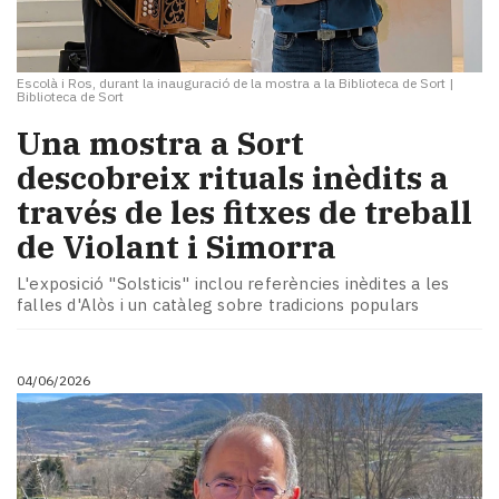
Escolà i Ros, durant la inauguració de la mostra a la Biblioteca de Sort
|
Biblioteca de Sort
Una mostra a Sort
descobreix rituals inèdits a
través de les fitxes de treball
de Violant i Simorra
L'exposició "Solsticis" inclou referències inèdites a les
falles d'Alòs i un catàleg sobre tradicions populars
04/06/2026