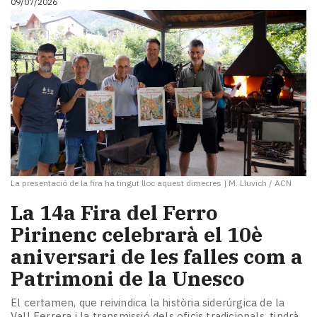
09/07/2026
La presentació de la fira ha tingut lloc aquest dimecres
|
M. Lluvich / ACN
La 14a Fira del Ferro
Pirinenc celebrarà el 10è
aniversari de les falles com a
Patrimoni de la Unesco
El certamen, que reivindica la història siderúrgica de la
Vall Ferrera i la transmissió dels oficis tradicionals, tindrà