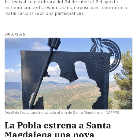
El festival se celebrarà del 24 de juliol al 2 d’agost i
inclourà concerts, espectacles, exposicions, conferències,
instal·lacions i accions participatives
29/05/2026
Detall de l'escultura instal·lada al cim de Santa Magdalena
|
ACFPPS
La Pobla estrena a Santa
Magdalena una nova