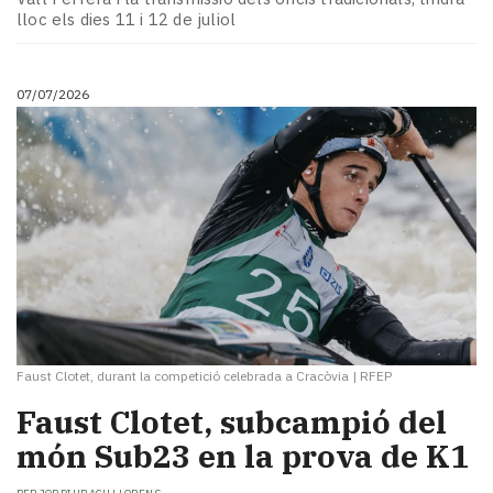
lloc els dies 11 i 12 de juliol
07/07/2026
Faust Clotet, durant la competició celebrada a Cracòvia
|
RFEP
Faust Clotet, subcampió del
món Sub23 en la prova de K1