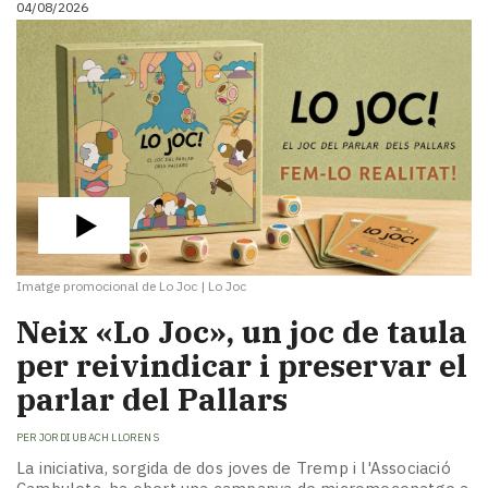
04/08/2026
i
turisme
Cultura
Esports
Mai
tant!
TV
i
mitjans
El
temps
Imatge promocional de Lo Joc
|
Lo Joc
Reportatges
Entrevistes
​Neix «Lo Joc», un joc de taula
Enquestes
per reivindicar i preservar el
A
parlar del Pallars
escena!
Dis
PER
JORDI UBACH LLORENS
la
teva!
La iniciativa, sorgida de dos joves de Tremp i l'Associació