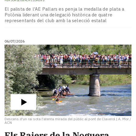
PER
JORDI UBACH LLORENS
El palista de l'AE Pallars es penja la medalla de plata a
Polònia liderant una delegació històrica de quatre
representants del club amb la selecció estatal
06/07/2026
Descens d'un rai sota l'atenta mirada del públic al pont de Claverol
|
A. Mor /
ACN
​Els Raiers de la Noguera