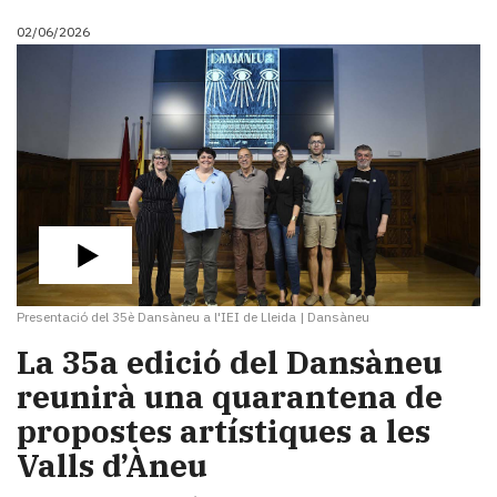
02/06/2026
Presentació del 35è Dansàneu a l'IEI de Lleida
|
Dansàneu
​La 35a edició del Dansàneu
reunirà una quarantena de
propostes artístiques a les
Valls d’Àneu