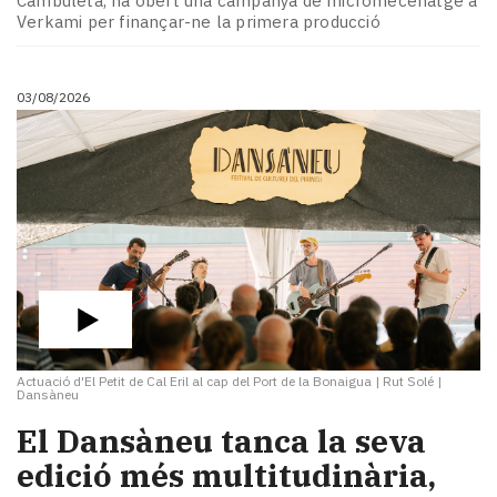
Cambuleta, ha obert una campanya de micromecenatge a
Subscriptors
Verkami per finançar-ne la primera producció
La
newsletter
del
03/08/2026
Pallars
Contingut
patrocinat
Lo
més
llegit...
Editorial
Actuació d'El Petit de Cal Eril al cap del Port de la Bonaigua
|
Rut Solé |
Dansàneu
​El Dansàneu tanca la seva
edició més multitudinària,