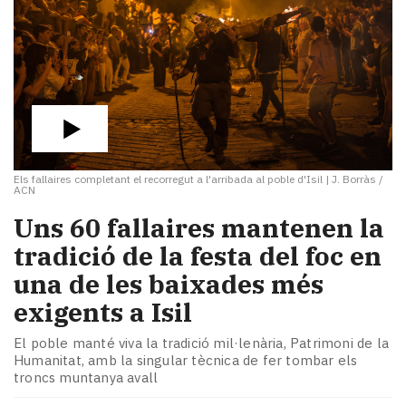
Els fallaires completant el recorregut a l'arribada al poble d'Isil
|
J. Borràs /
ACN
Uns 60 fallaires mantenen la
tradició de la festa del foc en
una de les baixades més
exigents a Isil
El poble manté viva la tradició mil·lenària, Patrimoni de la
Humanitat, amb la singular tècnica de fer tombar els
troncs muntanya avall