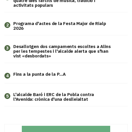
quatre dies farcits de música, tradició i
activitats populars
Programa d'actes de la Festa Major de Rialp
2
2026
​Desallotgen dos campaments escoltes a Alins
3
per les tempestes i l'alcalde alerta que s'han
vist «desbordats»
Fins a la punta de la P...A
4
L'alcalde Baró i ERC de la Pobla contra
5
l'Avenida: crònica d'una deslleialtat