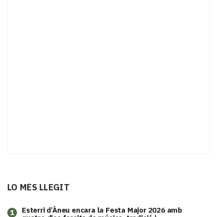
LO MÉS LLEGIT
Esterri d’Àneu encara la Festa Major 2026 amb
1