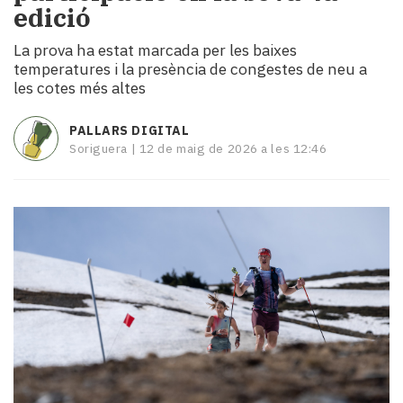
edició
i
turisme
La prova ha estat marcada per les baixes
Cultura
temperatures i la presència de congestes de neu a
Esports
les cotes més altes
Mai
tant!
PALLARS DIGITAL
TV
Soriguera |
12 de maig de 2026 a les 12:46
i
mitjans
El
temps
Reportatges
Entrevistes
Enquestes
A
escena!
Dis
la
teva!