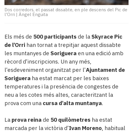
Subscriptors
La
Dos corredors, el passat dissabte, en ple descens del Pic de
l'Orri
|
Àngel Enguita
newsletter
del
Pallars
Contingut
Els més de
500 participants
de la
Skyrace Pic
patrocinat
de l’Orri
han tornat a trepitjar aquest dissabte
Lo
les muntanyes de
Soriguera
en una edició amb
més
rècord d’inscripcions. Un any més,
llegit...
l’esdeveniment organitzat per l’
Ajuntament de
Editorial
Soriguera
ha estat marcat per les baixes
temperatures i la presència de congestes de
neu a les cotes més altes, caracteritzant la
prova com una
cursa d’alta muntanya
.
La
prova reina
de
50 quilòmetres
ha estat
marcada per la victòria d’
Ivan Moreno
, habitual