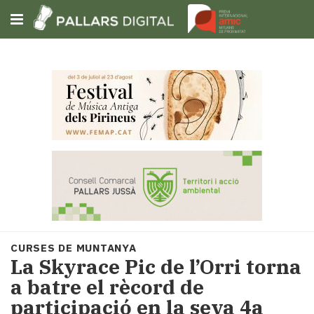
Subscriu-t'hi
Cerca
Portada
Opinió
Fem-
ho
fàcil
Successos
Societat
CURSES DE MUNTANYA
Política
La Skyrace Pic de l’Orri torna
i
a batre el rècord de
municipis
participació en la seva 4a
Economia