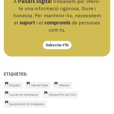
A
Pallars Digital
treballem per oferir-
te una informació rigorosa, lliure i
honesta. Per mantenir-ho, necessitem
el
suport
i el
compromís
de persones
com tu.
Subscriu-t'hi
ETIQUETES:
Esports
vall de Siarb
Vilamur
curses de muntanya
Skyrace Pic de l'Orri
Ajuntament de Soriguera