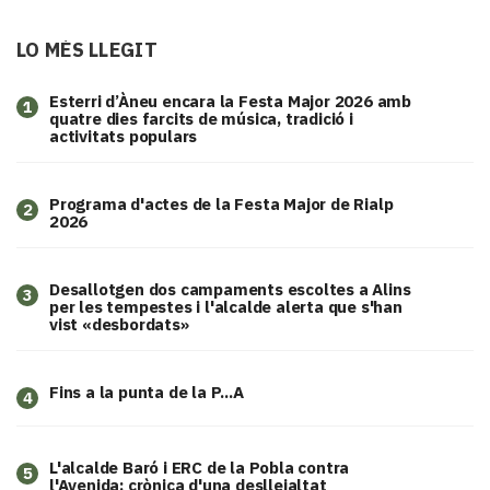
LO MÉS LLEGIT
Esterri d’Àneu encara la Festa Major 2026 amb
1
quatre dies farcits de música, tradició i
activitats populars
Programa d'actes de la Festa Major de Rialp
2
2026
​Desallotgen dos campaments escoltes a Alins
3
per les tempestes i l'alcalde alerta que s'han
vist «desbordats»
Fins a la punta de la P...A
4
L'alcalde Baró i ERC de la Pobla contra
5
l'Avenida: crònica d'una deslleialtat