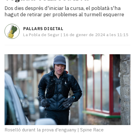
i
Dos dies després d'iniciar la cursa, el poblatà s'ha
turisme
hagut de retirar per problemes al turmell esquerre
Cultura
Esports
PALLARS DIGITAL
Mai
La Pobla de Segur |
16 de gener de 2024 a les 11:15
tant!
TV
i
mitjans
El
temps
Reportatges
Entrevistes
Enquestes
A
escena!
Dis
la
teva!
Roselló durant la prova d'enguany
|
Spine Race