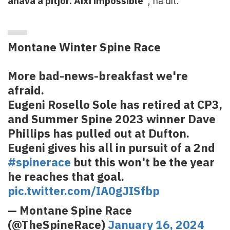
anava a pitjor. Així impossible"
, ha dit.
Montane Winter Spine Race
More bad-news-breakfast we're
afraid.
Eugeni Rosello Sole has retired at CP3,
and Summer Spine 2023 winner Dave
Phillips has pulled out at Dufton.
Eugeni gives his all in pursuit of a 2nd
#spinerace
but this won't be the year
he reaches that goal.
pic.twitter.com/IA0gJISfbp
— Montane Spine Race
(@TheSpineRace)
January 16, 2024