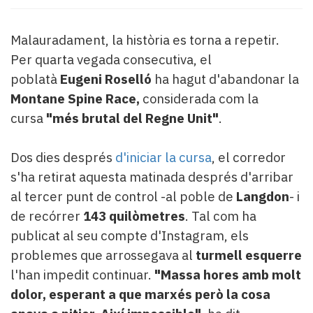
Subscriptors
La
newsletter
Malauradament, la història es torna a repetir.
del
Per quarta vegada consecutiva, el
Pallars
poblatà
Eugeni Roselló
ha hagut d'abandonar la
Contingut
Montane Spine Race,
considerada com la
patrocinat
Lo
cursa
"
més brutal del Regne Unit"
.
més
llegit...
Dos dies després
d'iniciar la cursa
, el corredor
Editorial
s'ha retirat aquesta matinada després d'arribar
al tercer punt de control -al poble de
Langdon
- i
de recórrer
143 quilòmetres
. Tal com ha
publicat al seu compte d'Instagram, els
problemes que arrossegava al
turmell esquerre
l'han impedit continuar.
"Massa hores amb molt
dolor, esperant a que marxés però la cosa