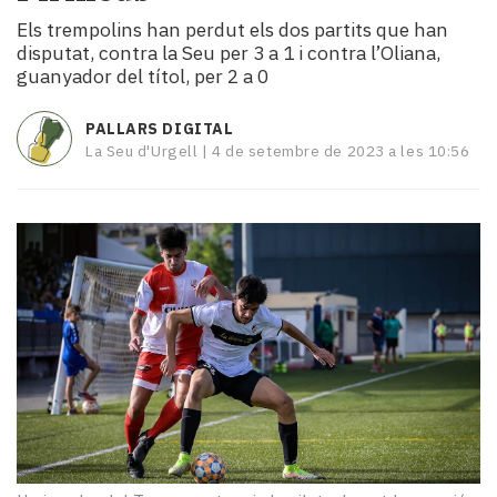
i
Els trempolins han perdut els dos partits que han
turisme
disputat, contra la Seu per 3 a 1 i contra l’Oliana,
Cultura
guanyador del títol, per 2 a 0
Esports
Mai
PALLARS DIGITAL
tant!
La Seu d'Urgell |
4 de setembre de 2023 a les 10:56
TV
i
mitjans
El
temps
Reportatges
Entrevistes
Enquestes
A
escena!
Dis
la
teva!