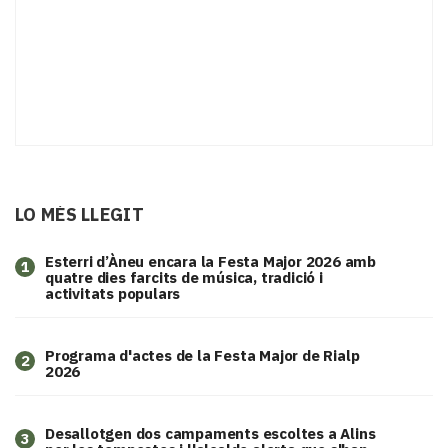
LO MÉS LLEGIT
Esterri d’Àneu encara la Festa Major 2026 amb
1
quatre dies farcits de música, tradició i
activitats populars
Programa d'actes de la Festa Major de Rialp
2
2026
​Desallotgen dos campaments escoltes a Alins
3