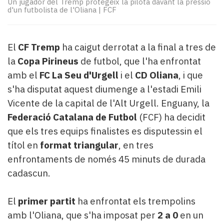
Un jugador del Tremp protegeix la pilota davant la pressió
Subscriptors
d'un futbolista de l'Oliana
|
FCF
La
newsletter
del
El
CF Tremp
ha caigut derrotat a la final a tres de
Pallars
Contingut
la
Copa Pirineus
de futbol, que l'ha enfrontat
patrocinat
amb el
FC La Seu d'Urgell
i el
CD Oliana
, i que
Lo
s'ha disputat aquest diumenge a l'estadi Emili
més
Vicente de la capital de l'Alt Urgell. Enguany, la
llegit...
Federació Catalana de Futbol
(FCF) ha decidit
Editorial
que els tres equips finalistes es disputessin el
títol en
format triangular
, en tres
enfrontaments de només 45 minuts de durada
cadascun.
El
primer partit
ha enfrontat els trempolins
amb l'Oliana, que s'ha imposat per
2 a 0
en un