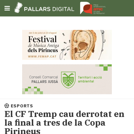
Subscriu-t'hi
Cerca
Portada
Opinió
Fem-
ho
fàcil
Successos
Societat
ESPORTS
Política
El CF Tremp cau derrotat en
i
la final a tres de la Copa
municipis
Pirineus
Economia