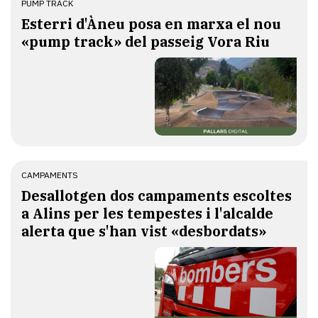
PUMP TRACK
Esterri d'Àneu posa en marxa el nou
«pump track» del passeig Vora Riu
CAMPAMENTS
​Desallotgen dos campaments escoltes
a Alins per les tempestes i l'alcalde
alerta que s'han vist «desbordats»