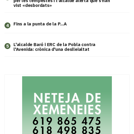
per les tempestes i l'alcalde alerta que s'han
vist «desbordats»
Fins a la punta de la P...A
4
L'alcalde Baró i ERC de la Pobla contra
5
l'Avenida: crònica d'una deslleialtat