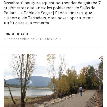
Dissabte s'inaugura aquest nou sender de gairebé 7
i
quilòmetres que uneix les poblacions de Salàs de
turisme
Pallars i la Pobla de Segur | El nou itinerari, que
Cultura
s'uneix al de Terradets, obre noves oportunitats
Esports
turístiques a la comarca
Mai
tant!
JORDI UBACH
TV
15 de desembre de 2015 a les 12:51
i
mitjans
El
temps
Reportatges
Entrevistes
Enquestes
A
escena!
Dis
la
teva!