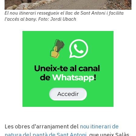
Subscriptors
La
El nou itinerari ressegueix el llac de Sant Antoni i facilita
newsletter
l'accés al bany. Foto: Jordi Ubach
del
Pallars
Contingut
patrocinat
Lo
més
llegit...
Editorial
Les obres d'arranjament del
nou itinerari de
natura del pantà de Sant Antoni
, que uneix Salàs