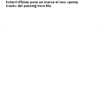
Esterri d'Àneu posa en marxa el nou «pump
track» del passeig Vora Riu