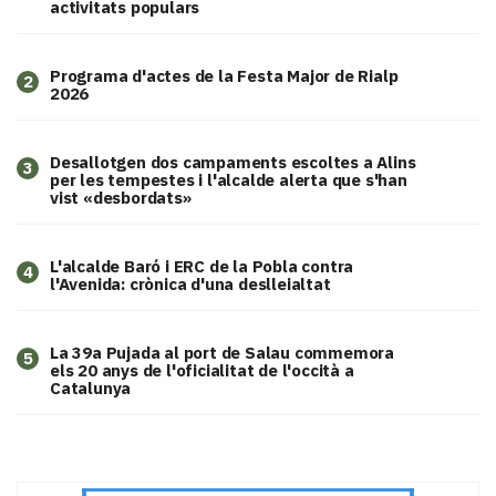
activitats populars
Programa d'actes de la Festa Major de Rialp
2
2026
​Desallotgen dos campaments escoltes a Alins
3
per les tempestes i l'alcalde alerta que s'han
vist «desbordats»
L'alcalde Baró i ERC de la Pobla contra
4
l'Avenida: crònica d'una deslleialtat
​La 39a Pujada al port de Salau commemora
5
els 20 anys de l'oficialitat de l'occità a
Catalunya