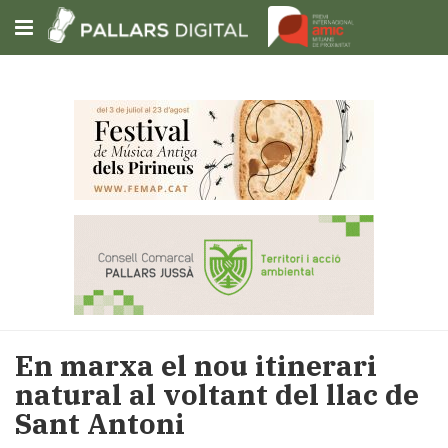
Subscriu-t'hi
Cerca
Portada
Opinió
Fem-
ho
fàcil
Successos
Societat
En marxa el nou itinerari
Política
natural al voltant del llac de
i
Sant Antoni
municipis
Economia