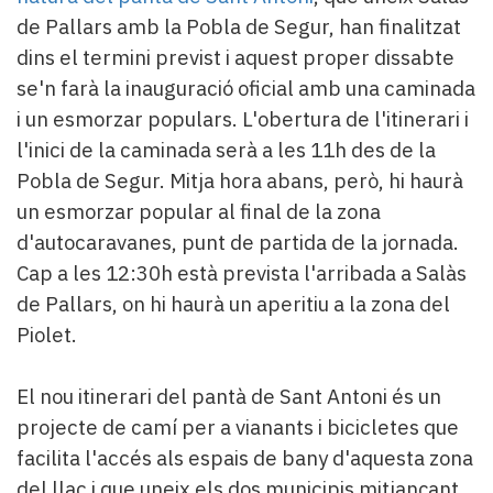
de Pallars amb la Pobla de Segur, han finalitzat
dins el termini previst i aquest proper dissabte
se'n farà la inauguració oficial amb una caminada
i un esmorzar populars. L'obertura de l'itinerari i
l'inici de la caminada serà a les 11h des de la
Pobla de Segur. Mitja hora abans, però, hi haurà
un esmorzar popular al final de la zona
d'autocaravanes, punt de partida de la jornada.
Cap a les 12:30h està prevista l'arribada a Salàs
de Pallars, on hi haurà un aperitiu a la zona del
Piolet.
El nou itinerari del pantà de Sant Antoni és un
projecte de camí per a vianants i bicicletes que
facilita l'accés als espais de bany d'aquesta zona
del llac i que uneix els dos municipis mitjançant