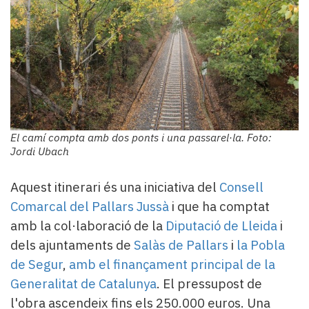
El camí compta amb dos ponts i una passarel·la. Foto:
Jordi Ubach
Aquest itinerari és una iniciativa del
Consell
Comarcal del Pallars Jussà
i que ha comptat
amb la col·laboració de la
Diputació de Lleida
i
dels ajuntaments de
Salàs de Pallars
i
la Pobla
de Segur
,
amb el finançament principal de la
Generalitat de Catalunya
. El pressupost de
l'obra ascendeix fins els 250.000 euros. Una