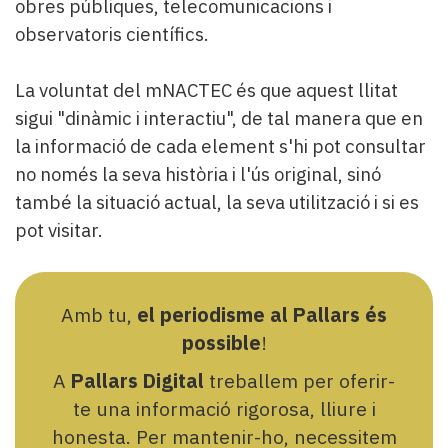
obres públiques, telecomunicacions i
observatoris científics.
La voluntat del mNACTEC és que aquest llitat
sigui "dinàmic i interactiu", de tal manera que en
la informació de cada element s'hi pot consultar
no només la seva història i l'ús original, sinó
també la situació actual, la seva utilització i si es
pot visitar.
Amb tu,
el periodisme al Pallars és
possible
!
A
Pallars Digital
treballem per oferir-
te una informació rigorosa, lliure i
honesta. Per mantenir-ho, necessitem