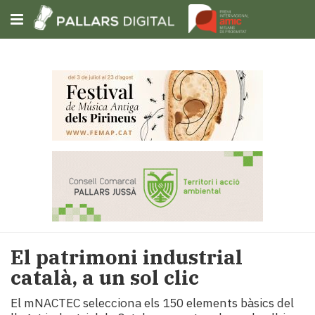
Subscriu-t'hi
Cerca
Portada
Opinió
Fem-
ho
fàcil
Successos
Societat
El patrimoni industrial
Política
català, a un sol clic
i
municipis
El mNACTEC selecciona els 150 elements bàsics del
Economia