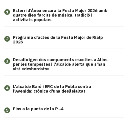
Esterri d’Àneu encara la Festa Major 2026 amb
1
quatre dies farcits de música, tradició i
activitats populars
Programa d'actes de la Festa Major de Rialp
2
2026
​Desallotgen dos campaments escoltes a Alins
3
per les tempestes i l'alcalde alerta que s'han
vist «desbordats»
L'alcalde Baró i ERC de la Pobla contra
4
l'Avenida: crònica d'una deslleialtat
Fins a la punta de la P...A
5