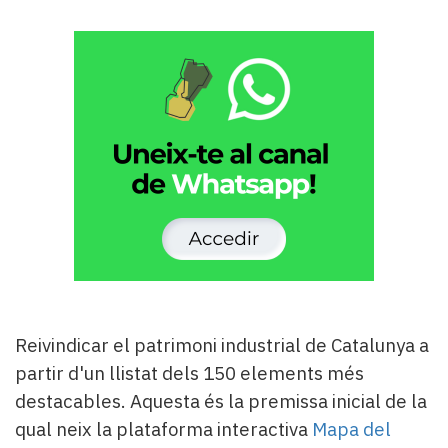
Subscriptors
La
newsletter
del
Pallars
Contingut
patrocinat
Lo
més
llegit...
Editorial
Reivindicar el patrimoni industrial de Catalunya a
partir d'un llistat dels 150 elements més
destacables. Aquesta és la premissa inicial de la
qual neix la plataforma interactiva
Mapa del