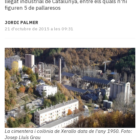
llegat industrial de Catalunya, entre els quals n'hi
i
figuren 5 de pallaresos
turisme
Cultura
JORDI PALMER
Esports
21 d'octubre de 2015 a les 09:31
Mai
tant!
TV
i
mitjans
El
temps
Reportatges
Entrevistes
Enquestes
A
escena!
Dis
la
La cimentera i colònia de Xerallo data de l'any 1950. Foto:
teva!
Josep Lluís Grau