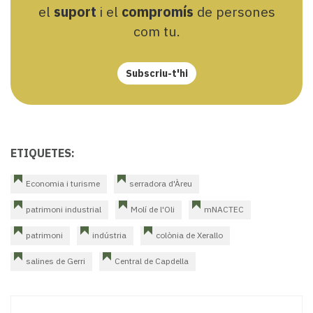
el
suport
i el
compromís
de persones
com tu.
Subscriu-t'hi
ETIQUETES:
Economia i turisme
serradora d'Àreu
patrimoni industrial
Molí de l'Oli
mNACTEC
patrimoni
indústria
colònia de Xerallo
salines de Gerri
Central de Capdella