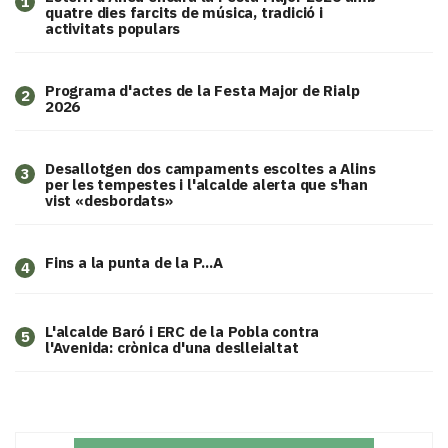
1
quatre dies farcits de música, tradició i
activitats populars
Programa d'actes de la Festa Major de Rialp
2
2026
​Desallotgen dos campaments escoltes a Alins
3
per les tempestes i l'alcalde alerta que s'han
vist «desbordats»
Fins a la punta de la P...A
4
L'alcalde Baró i ERC de la Pobla contra
5
l'Avenida: crònica d'una deslleialtat