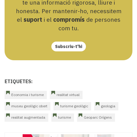
te una informació rigorosa, lliure i
honesta. Per mantenir-ho, necessitem
el
suport
i el
compromís
de persones
com tu.
Subscriu-t'hi
ETIQUETES:
Economia i turisme
realitat virtual
museu geològic obert
turisme geològic
geologia
realitat augmentada
turisme
Geoparc Orígens