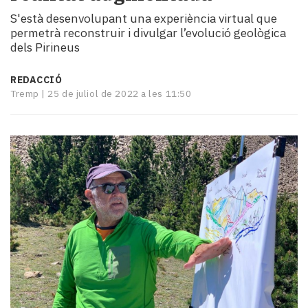
i
S'està desenvolupant una experiència virtual que
turisme
permetrà reconstruir i divulgar l’evolució geològica
Cultura
dels Pirineus
Esports
Mai
REDACCIÓ
tant!
Tremp |
25 de juliol de 2022 a les 11:50
TV
i
mitjans
El
temps
Reportatges
Entrevistes
Enquestes
A
escena!
Dis
la
teva!