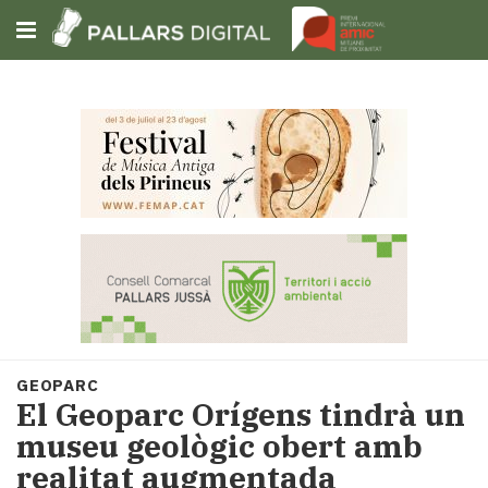
Subscriu-t'hi
Cerca
Portada
Opinió
Fem-
ho
fàcil
Successos
Societat
GEOPARC
Política
El Geoparc Orígens tindrà un
i
museu geològic obert amb
municipis
realitat augmentada
Economia