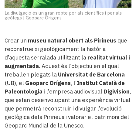
Subscriptors
La
La divulgació és un gran repte per als científics i per als
newsletter
geòlegs
|
Geoparc Orígens
del
Pallars
Contingut
Crear un
museu natural obert als Pirineus
que
patrocinat
reconstrueixi geològicament la història
Lo
d’aquesta serralada utilitzant la
realitat virtual i
més
llegit...
augmentada
. Aquest és l’objectiu en el qual
Editorial
treballen plegats la
Universitat de Barcelona
(UB), el
Geoparc Orígens
, l’
Institut Català de
Paleontologia
i l’empresa audiovisual
Digivision
,
que estan desenvolupant una experiència virtual
que permetrà reconstruir i divulgar l’evolució
geològica dels Pirineus i valorar el patrimoni del
Geoparc Mundial de la Unesco.