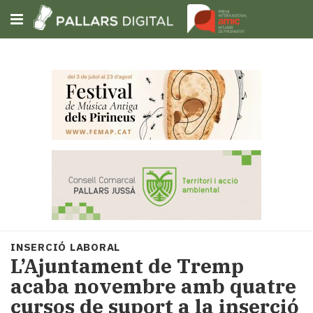
Subscriu-t'hi
Cerca
Portada
Opinió
Fem-
ho
fàcil
Successos
Societat
INSERCIÓ LABORAL
Política
L’Ajuntament de Tremp
i
acaba novembre amb quatre
municipis
cursos de suport a la inserció
Economia