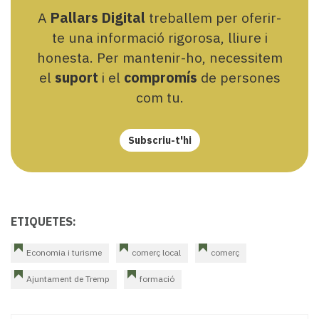
A
Pallars Digital
treballem per oferir-
te una informació rigorosa, lliure i
honesta. Per mantenir-ho, necessitem
el
suport
i el
compromís
de persones
com tu.
Subscriu-t'hi
ETIQUETES:
Economia i turisme
comerç local
comerç
Ajuntament de Tremp
formació