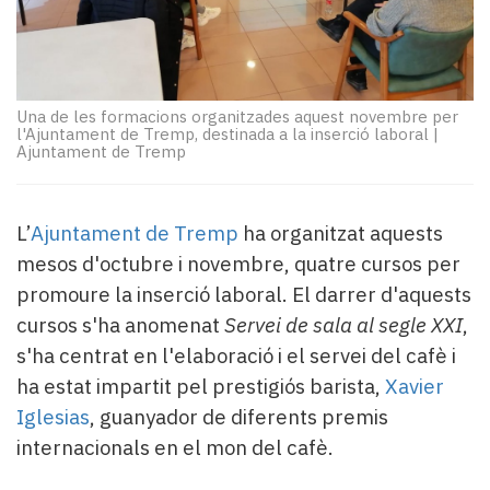
Subscriptors
La
newsletter
del
Pallars
Una de les formacions organitzades aquest novembre per
Contingut
l'Ajuntament de Tremp, destinada a la inserció laboral
|
Ajuntament de Tremp
patrocinat
Lo
més
llegit...
L’
Ajuntament de Tremp
ha organitzat aquests
Editorial
mesos d'octubre i novembre, quatre cursos per
promoure la inserció laboral. El darrer d'aquests
cursos s'ha anomenat
Servei de sala al segle XXI
,
s'ha centrat en l'elaboració i el servei del cafè i
ha estat impartit pel prestigiós barista,
Xavier
Iglesias
, guanyador de diferents premis
internacionals en el mon del cafè.