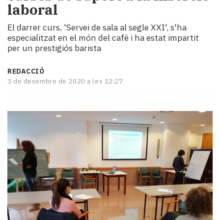
laboral
i
turisme
El darrer curs, 'Servei de sala al segle XXI', s'ha
Cultura
especialitzat en el món del cafè i ha estat impartit
Esports
per un prestigiós barista
Mai
tant!
REDACCIÓ
TV
3 de desembre de 2020 a les 12:27
i
mitjans
El
temps
Reportatges
Entrevistes
Enquestes
A
escena!
Dis
la
teva!