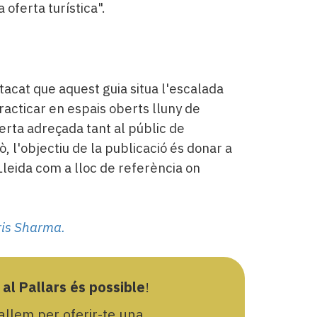
 oferta turística".
tacat que aquest guia situa l'escalada
racticar en espais oberts lluny de
rta adreçada tant al públic de
ò, l'objectiu de la publicació és donar a
Lleida com a lloc de referència on
ris Sharma.
 al Pallars és possible
!
llem per oferir-te una