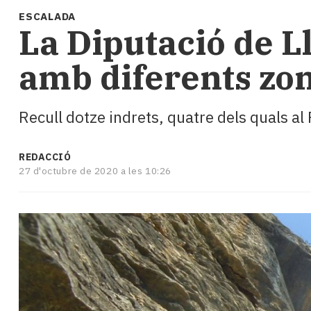
i
ESCALADA
turisme
La Diputació de L
Cultura
Esports
amb diferents zo
Mai
tant!
TV
Recull dotze indrets, quatre dels quals al
i
mitjans
El
REDACCIÓ
temps
27 d'octubre de 2020 a les 10:26
Reportatges
Entrevistes
Enquestes
A
escena!
Dis
la
teva!