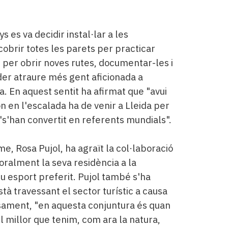
 es va decidir instal·lar a les
brir totes les parets per practicar
t per obrir noves rutes, documentar-les i
der atraure més gent aficionada a
. En aquest sentit ha afirmat que "avui
ón en l'escalada ha de venir a Lleida per
 "s'han convertit en referents mundials".
e, Rosa Pujol, ha agraït la col·laboració
oralment la seva residència a la
u esport preferit. Pujol també s'ha
stà travessant el sector turístic a causa
isament, "en aquesta conjuntura és quan
 millor que tenim, com ara la natura,