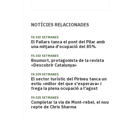
NOTÍCIES RELACIONADES
FA 303 SETMANES
El Pallars tanca el pont del Pilar amb
una mitjana d'ocupació del 85%
FA 303 SETMANES
Boumort, protagonista de la revista
«Descobrir Catalunya»
FA 309 SETMANES
El sector turístic del Pirineu tanca un
estiu «millor del que s'esperava» i
frega la plena ocupació a l'agost
FA 525 SETMANES
Completar la via de Mont-rebei, el nou
repte de Chris Sharma