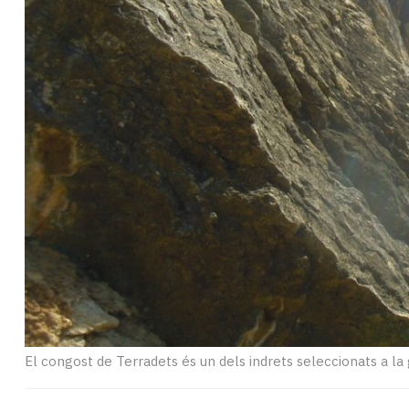
Subscriptors
La
newsletter
del
Pallars
Contingut
patrocinat
Lo
més
llegit...
Editorial
El congost de Terradets és un dels indrets seleccionats a la 