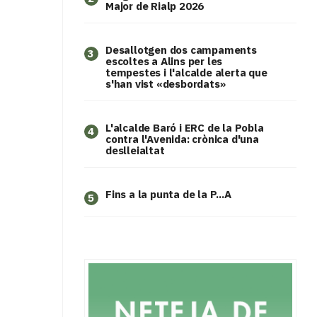
Major de Rialp 2026
​Desallotgen dos campaments
3
escoltes a Alins per les
tempestes i l'alcalde alerta que
s'han vist «desbordats»
L'alcalde Baró i ERC de la Pobla
4
contra l'Avenida: crònica d'una
deslleialtat
Fins a la punta de la P...A
5