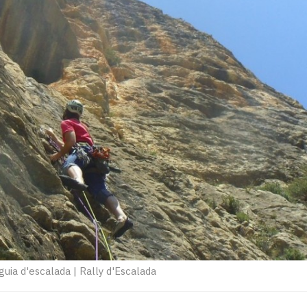
guia d'escalada
|
Rally d'Escalada