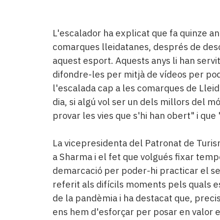
L'escalador ha explicat que fa quinze anys
comarques lleidatanes, després de desco
aquest esport. Aquests anys li han servi
difondre-les per mitjà de vídeos per po
l'escalada cap a les comarques de Lleida
dia, si algú vol ser un dels millors del m
provar les vies que s'hi han obert" i que
La vicepresidenta del Patronat de Turism
a Sharma i el fet que volgués fixar temp
demarcació per poder-hi practicar el se
referit als difícils moments pels quals e
de la pandèmia i ha destacat que, prec
ens hem d'esforçar per posar en valor el