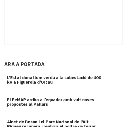
ARA A PORTADA
L'Estat dona llum verda a la subestació de 400
kV a Figuerola d'Orcau
El FeMAP arriba a l’equador amb vuit noves
propostes al Pallars
Ainet de Besan i el Parc Nacional de l'Alt
Pirineu recupera i reubica el poltre de ferrar