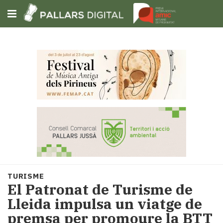
Subscriu-t'hi
Cerca
Portada
Opinió
Fem-
ho
fàcil
Successos
Societat
TURISME
Política
El Patronat de Turisme de
i
Lleida impulsa un viatge de
municipis
premsa per promoure la BTT
Economia