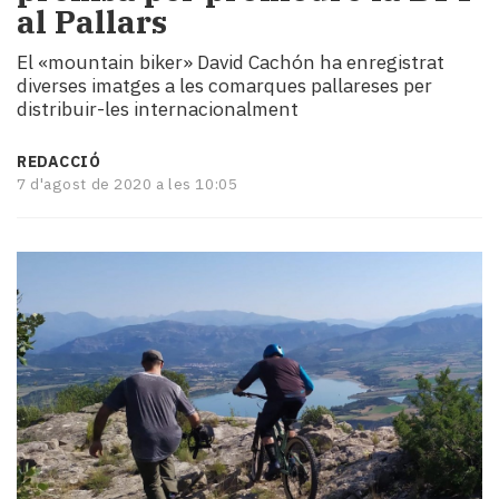
al Pallars
i
turisme
El «mountain biker» David Cachón ha enregistrat
Cultura
diverses imatges a les comarques pallareses per
Esports
distribuir-les internacionalment
Mai
tant!
REDACCIÓ
TV
7 d'agost de 2020 a les 10:05
i
mitjans
El
temps
Reportatges
Entrevistes
Enquestes
A
escena!
Dis
la
teva!