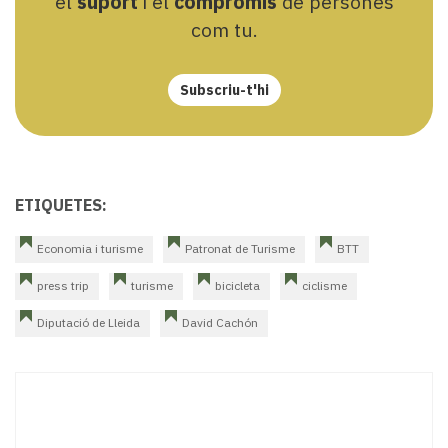
el
suport
i el
compromís
de persones
com tu.
Subscriu-t'hi
ETIQUETES:
Economia i turisme
Patronat de Turisme
BTT
press trip
turisme
bicicleta
ciclisme
Diputació de Lleida
David Cachón