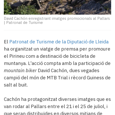
Subscriptors
La
newsletter
David Cachón enregistrant imatges promocionals al Pallars
del
|
Patronat de Turisme
Pallars
Contingut
patrocinat
El
Patronat de Turisme de la Diputació de Lleida
Lo
més
ha organitzat un viatge de premsa per promoure
llegit...
el Pirineu com a destinació de bicicleta de
Editorial
muntanya. L'acció compta amb la participació de
mountain biker
David Cachón, dues vegades
campió del món de MTB Trial i rècord Guiness de
salt al buit.
Cachón ha protagonitzat diverses imatges que es
van rodar al Pallars entre el 21 i el 25 de juliol, i
que seran distribuïdes en diversos mitjans de