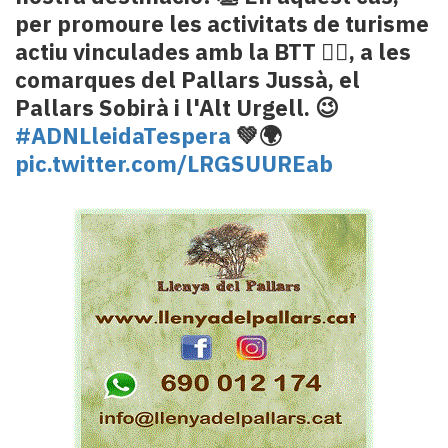
per promoure les activitats de turisme
actiu vinculades amb la BTT 🚵‍♂️, a les
comarques del Pallars Jussà, el
Pallars Sobirà i l'Alt Urgell. 😉
#ADNLleidaTespera
💚🌍
pic.twitter.com/LRGSUUREab