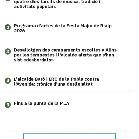
quatre dies farcits de música, tradició i
activitats populars
Programa d'actes de la Festa Major de Rialp
2
2026
​Desallotgen dos campaments escoltes a Alins
3
per les tempestes i l'alcalde alerta que s'han
vist «desbordats»
L'alcalde Baró i ERC de la Pobla contra
4
l'Avenida: crònica d'una deslleialtat
Fins a la punta de la P...A
5