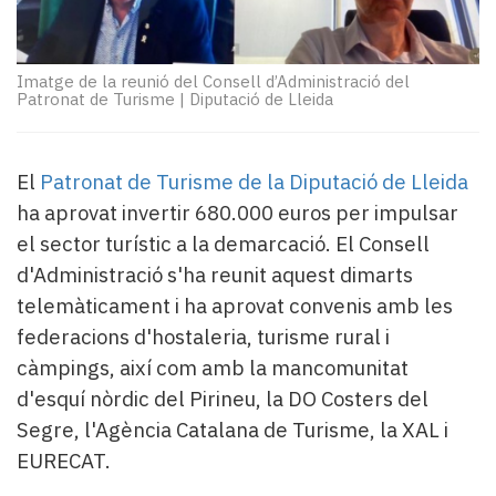
Subscriptors
La
newsletter
del
Imatge de la reunió del Consell d’Administració del
Patronat de Turisme
|
Diputació de Lleida
Pallars
Contingut
patrocinat
El
Patronat de Turisme de la Diputació de Lleida
Lo
més
ha aprovat invertir 680.000 euros per impulsar
llegit...
el sector turístic a la demarcació. El Consell
Editorial
d'Administració s'ha reunit aquest dimarts
telemàticament i ha aprovat convenis amb les
federacions d'hostaleria, turisme rural i
càmpings, així com amb la mancomunitat
d'esquí nòrdic del Pirineu, la DO Costers del
Segre, l'Agència Catalana de Turisme, la XAL i
EURECAT.