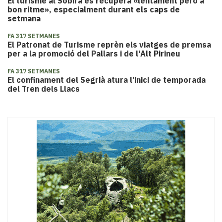
El turisme al Sobirà es recupera «lentament però a
bon ritme», especialment durant els caps de
setmana
FA 317 SETMANES
El Patronat de Turisme reprèn els viatges de premsa
per a la promoció del Pallars i de l'Alt Pirineu
FA 317 SETMANES
El confinament del Segrià atura l’inici de temporada
del Tren dels Llacs