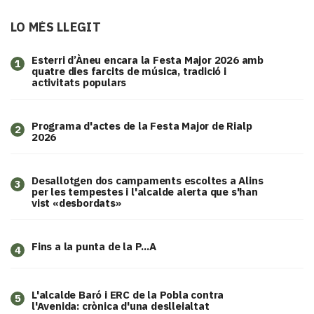
LO MÉS LLEGIT
Esterri d’Àneu encara la Festa Major 2026 amb
1
quatre dies farcits de música, tradició i
activitats populars
Programa d'actes de la Festa Major de Rialp
2
2026
​Desallotgen dos campaments escoltes a Alins
3
per les tempestes i l'alcalde alerta que s'han
vist «desbordats»
Fins a la punta de la P...A
4
L'alcalde Baró i ERC de la Pobla contra
5
l'Avenida: crònica d'una deslleialtat