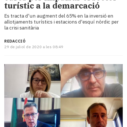
turístic a la demarcació
i
turisme
Es tracta d'un augment del 65% en la inversió en
Cultura
allotjaments turístics i estacions d'esquí nòrdic per
Esports
la crisi sanitària
Mai
tant!
REDACCIÓ
TV
29 de juliol de 2020 a les 08:49
i
mitjans
El
temps
Reportatges
Entrevistes
Enquestes
A
escena!
Dis
la
teva!