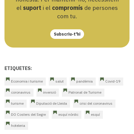
el
suport
i el
compromís
de persones
com tu.
Subscriu-t'hi
ETIQUETES:
Economia i turisme
salut
pandèmia
Covid-19
coronavirus
inversió
Patronat de Turisme
turisme
Diputació de Lleida
crisi del coronavirus
DO Costers del Segre
esquí nòrdic
esquí
hoteleria