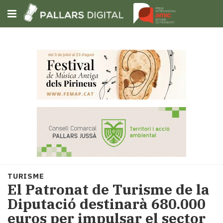
Subscriu-t'hi
Cerca
Portada
Opinió
Fem-
ho
fàcil
Successos
Societat
TURISME
Política
El Patronat de Turisme de la
i
Diputació destinarà 680.000
municipis
euros per impulsar el sector
Economia