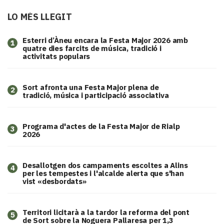
LO MÉS LLEGIT
Esterri d’Àneu encara la Festa Major 2026 amb
1
quatre dies farcits de música, tradició i
activitats populars
Sort afronta una Festa Major plena de
2
tradició, música i participació associativa
Programa d'actes de la Festa Major de Rialp
3
2026
​Desallotgen dos campaments escoltes a Alins
4
per les tempestes i l'alcalde alerta que s'han
vist «desbordats»
Territori licitarà a la tardor la reforma del pont
5
de Sort sobre la Noguera Pallaresa per 1,3