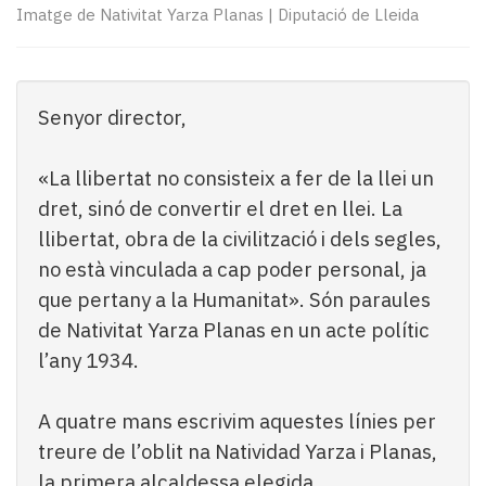
Subscriptors
Imatge de Nativitat Yarza Planas
|
Diputació de Lleida
La
newsletter
del
Pallars
Senyor director,
Contingut
patrocinat
«La llibertat no consisteix a fer de la llei un
Lo
més
dret, sinó de convertir el dret en llei. La
llegit...
llibertat, obra de la civilització i dels segles,
Editorial
no està vinculada a cap poder personal, ja
que pertany a la Humanitat». Són paraules
de Nativitat Yarza Planas en un acte polític
l’any 1934.
A quatre mans escrivim aquestes línies per
treure de l’oblit na Natividad Yarza i Planas,
la primera alcaldessa elegida