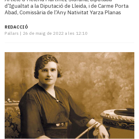
i
d’Igualtat a la Diputació de Lleida, i de Carme Porta
turisme
Abad, Comissària de l’Any Nativitat Yarza Planas
Cultura
Esports
REDACCIÓ
Mai
Pallars |
26 de maig de 2022 a les 12:10
tant!
TV
i
mitjans
El
temps
Reportatges
Entrevistes
Enquestes
A
escena!
Dis
la
teva!