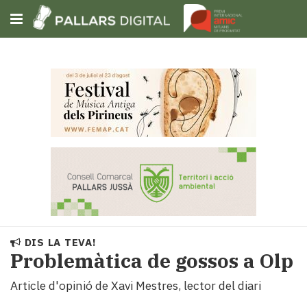
Subscriu-t'hi
Cerca
Portada
Opinió
Fem-
ho
fàcil
Successos
Societat
DIS LA TEVA!
Política
Problemàtica de gossos a Olp
i
Article d'opinió de Xavi Mestres, lector del diari
municipis
Economia