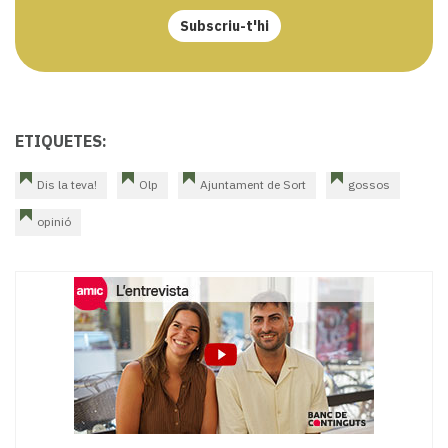
Subscriu-t'hi
ETIQUETES:
Dis la teva!
Olp
Ajuntament de Sort
gossos
opinió