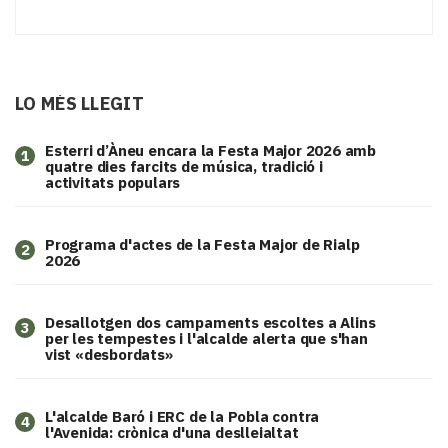
LO MÉS LLEGIT
Esterri d’Àneu encara la Festa Major 2026 amb
1
quatre dies farcits de música, tradició i
activitats populars
Programa d'actes de la Festa Major de Rialp
2
2026
​Desallotgen dos campaments escoltes a Alins
3
per les tempestes i l'alcalde alerta que s'han
vist «desbordats»
L'alcalde Baró i ERC de la Pobla contra
4
l'Avenida: crònica d'una deslleialtat