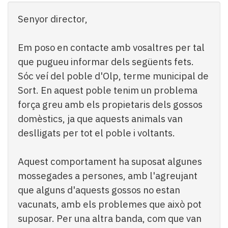
Subscriptors
La
Senyor director,
newsletter
del
Em poso en contacte amb vosaltres per tal
Pallars
Contingut
que pugueu informar dels següents fets.
patrocinat
Sóc veí del poble d'Olp, terme municipal de
Lo
Sort. En aquest poble tenim un problema
més
força greu amb els propietaris dels gossos
llegit...
domèstics, ja que aquests animals van
Editorial
deslligats per tot el poble i voltants.
Aquest comportament ha suposat algunes
mossegades a persones, amb l'agreujant
que alguns d'aquests gossos no estan
vacunats, amb els problemes que això pot
suposar. Per una altra banda, com que van