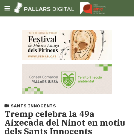
Subscriu-t'hi
Cerca
Portada
Opinió
Fem-
ho
fàcil
Successos
Societat
SANTS INNOCENTS
Política
Tremp celebra la 49a
i
Aixecada del Ninot en motiu
municipis
dels Sants Innocents
Economia