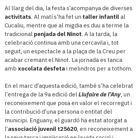
Al llarg del dia, la festa s’acompanya de diverses
activitats
. Al matí s'ha fet un
taller infantil
al
Cucaliu, mentre que al migdia es duu a terme la
tradicional
penjada del Ninot
. A la tarda, la
celebració continua amb una cercavila i, tot
seguit, un espectacle a la plaça de la Creu per
acabar cremant el Ninot. La jornada es tanca
amb
xocolata desfeta
i melindros per a tothom.
En el marc d’aquesta edició, també s’ha celebrat
l’entrega de la 9a edició del
Llufaire de l’Any
, un
reconeixement que posa en valor el recorregut i
la contribució d’una persona o entitat del
municipi. Enguany, el guardó ha estat atorgat a
l’
associació juvenil t25620
, en reconeixement a
la seva tasca i implicació en la vida social i