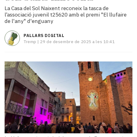
i
La Casa del Sol Naixent reconeix la tasca de
turisme
l’associació juvenil t25620 amb el premi "El llufaire
Cultura
de l'any" d'enguany
Esports
Mai
PALLARS DIGITAL
tant!
Tremp |
29 de desembre de 2025 a les 10:41
TV
i
mitjans
El
temps
Reportatges
Entrevistes
Enquestes
A
escena!
Dis
la
teva!