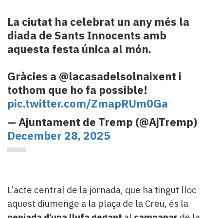
La ciutat ha celebrat un any més la
diada de Sants Innocents amb
aquesta festa única al món.
Gràcies a @lacasadelsolnaixent i
tothom que ho fa possible!
pic.twitter.com/ZmapRUm0Ga
— Ajuntament de Tremp (@AjTremp)
December 28, 2025
L’acte central de la jornada, que ha tingut lloc
aquest diumenge a la plaça de la Creu, és la
penjada d’una llufa gegant
al
campanar
de la