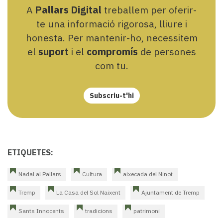
A
Pallars Digital
treballem per oferir-
te una informació rigorosa, lliure i
honesta. Per mantenir-ho, necessitem
el
suport
i el
compromís
de persones
com tu.
Subscriu-t'hi
ETIQUETES:
Nadal al Pallars
Cultura
aixecada del Ninot
Tremp
La Casa del Sol Naixent
Ajuntament de Tremp
Sants Innocents
tradicions
patrimoni