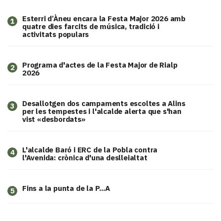
Esterri d’Àneu encara la Festa Major 2026 amb
1
quatre dies farcits de música, tradició i
activitats populars
Programa d'actes de la Festa Major de Rialp
2
2026
​Desallotgen dos campaments escoltes a Alins
3
per les tempestes i l'alcalde alerta que s'han
vist «desbordats»
L'alcalde Baró i ERC de la Pobla contra
4
l'Avenida: crònica d'una deslleialtat
Fins a la punta de la P...A
5