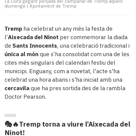
La Llufa gegant penjada del campanar de Tremp aquest
Subscriptors
diumenge
|
Ajuntament de Tremp
La
newsletter
del
Tremp
ha celebrat un any més la festa de
Pallars
Contingut
l’
Aixecada del Ninot
per commemorar la diada
patrocinat
de
Sants Innocents
, una celebració tradicional i
Lo
única al món
que s’ha consolidat com una de les
més
cites més singulars del calendari festiu del
llegit...
municipi. Enguany, com a novetat, l'acte s'ha
Editorial
celebrat una hora abans i s'ha iniciat amb una
cercavila
que ha pres sortida des de la rambla
Doctor Pearson.
🎭🔥Tremp torna a viure l’Aixecada del
Ninot!