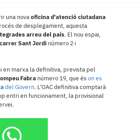
rir una nova
oficina d'atenció ciutadana
procés de desplegament, aquesta
ntegrades arreu del país
. El nou espai,
carrer Sant Jordi
número 2 i
 en marxa la definitiva, prevista pel
Pompeu Fabra
número 19, que és
on es
va
del Govern
. L'OAC definitiva comptarà
op entri en funcionament, la provisional
ervei.