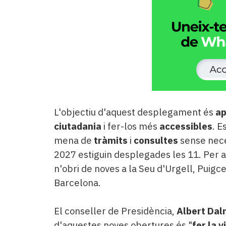
L'objectiu d'aquest desplegament és
ap
ciutadania
i fer-los més
accessibles
. E
mena de
tràmits
i
consultes
sense neces
2027 estiguin desplegades les 11. Per 
n'obri de noves a la Seu d'Urgell, Puigc
Barcelona.
El conseller de Presidència,
Albert Da
d'aquestes noves obertures és "
fer la 