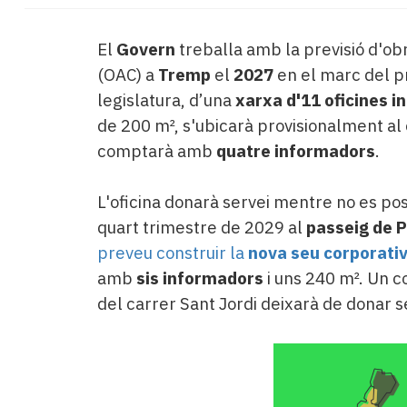
El
Govern
treballa amb la previsió d'ob
(OAC) a
Tremp
el
2027
en el marc del 
legislatura, d’una
xarxa d'11 oficines i
de 200 m², s'ubicarà provisionalment al
comptarà amb
quatre informadors
.
L'oficina donarà servei mentre no es posi
quart trimestre de 2029 al
passeig de 
preveu construir la
nova seu corporati
amb
sis informadors
i uns 240 m². Un c
del carrer Sant Jordi deixarà de donar s