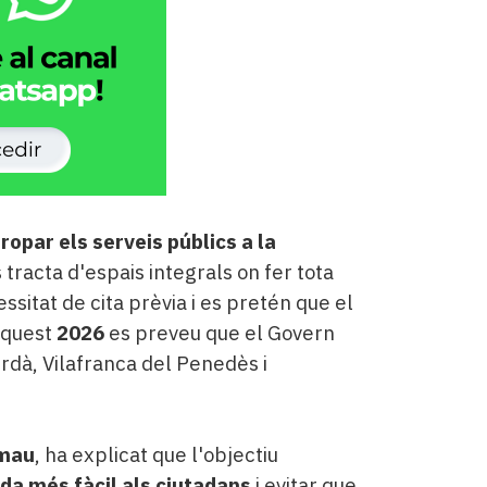
ropar els serveis públics a la
s tracta d'espais integrals on fer tota
sitat de cita prèvia i es pretén que el
aquest
2026
es preveu que el Govern
erdà, Vilafranca del Penedès i
lmau
, ha explicat que l'objectiu
vida més fàcil als ciutadans
i evitar que