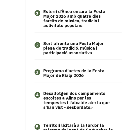
Esterri d’Àneu encara la Festa
1
Major 2026 amb quatre dies
farcits de música, tradició i
activitats populars
Sort afronta una Festa Major
2
plena de tradició, música i
participació associativa
Programa d'actes de la Festa
3
Major de Rialp 2026
​Desallotgen dos campaments
4
escoltes a Alins per les
tempestes i l'alcalde alerta que
s'han vist «desbordats»
Territori licitarà a la tardor la
5
reforma del pont de Sort sobre la