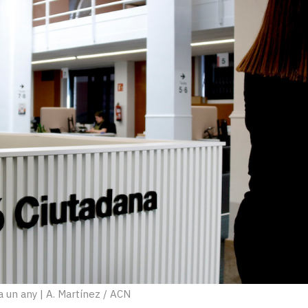
a un any
|
A. Martínez / ACN