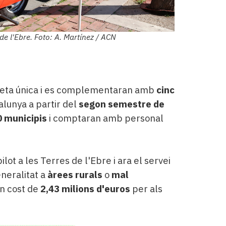
de l'Ebre. Foto: A. Martínez / ACN
treta única i es complementaran amb
cinc
lunya a partir del
segon semestre de
0 municipis
i comptaran amb personal
ilot a les Terres de l'Ebre i ara el servei
eneralitat a
àrees rurals
o
mal
un cost de
2,43 milions d'euros
per als