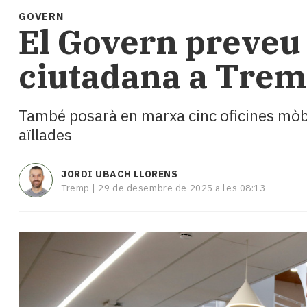
i
GOVERN
turisme
​El Govern preveu 
Cultura
Esports
ciutadana a Tre
Mai
tant!
TV
També posarà en marxa cinc oficines mòbil
i
aïllades
mitjans
El
temps
JORDI UBACH LLORENS
Reportatges
Tremp |
29 de desembre de 2025 a les 08:13
Entrevistes
Enquestes
A
escena!
Dis
la
teva!